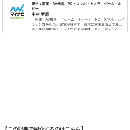
ト等で表彰された経験を持っています。 家電アドバイザー
担当：家電・AV機器、PC・スマホ・カメラ、ゲーム・ホ
の資格を有し、家電と名の付く物全てに精通しています。
ビー
家電で分からないことはありません。 現在は家電ライター
中村 宥磨
の業務も通して「全ての人が平等に良い家電に巡り会える
「家電・AV機器」「ゲーム・ホビー」「PC・スマホ・カメ
機会の提供」に尽力しています。
ラ」分野を担当。家電が好きで、週末に家電量販店で最新
モデルや機能をチェックするのが趣味。また、友人とゲー
ムを楽しみながら、新作タイトルやイベント情報もいち早
くキャッチ。記事を通して、生活の質を底上げしてくれる
スタイリッシュで使いやすい家電や、みんなで楽しめるゲ
ームを発信していきます！
【この記事で紹介するのはこちら】