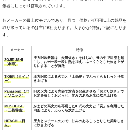
飯器にしっかり搭載されています。
各メーカーの最上位モデルであり、且つ、価格が4万円以上の製品を
取り扱っているのは主に6社あります。大まかな特徴は下記になりま
す。
メーカー
特徴
圧力IH炊飯器は「炎舞炊き」をはじめ、釜の中で対流を起
ZOJIRUSHI
こし、お米一粒一粒に熱を加え、ふっくらとした炊き上が
（象印）
りにすることが特徴
TIGER（タイガ
圧力IH式による火力と「土鍋釜」でふっくら＆しっとり炊
ー）
き上げる
Panasonic（パ
IHの火力により内部で対流を発生させる「おどり炊き」で
ナソニック）
お米を激しくおどらせ、甘みのあるお米に炊き上げる
MITSUBISHI
かまどの高火力を再現したIH式の火力と「炭」を利用した
（三菱電機）
内釜により、ふっくら炊き上げる
HITACHI（日
圧力とスチームの力で、甘みのあるしっとりした美味しさ
立）
に炊き上げる