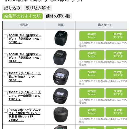
絞り込み
絞り込み解除
編集部のおすすめ順
価格の安い順
商品名
画像
購入サイト
89,664円
96,800円
ZOJIRUSHI（象印マホー
Amazon
楽天市場
ビン）『炎舞炊き（NW-
FC18）』
※各社通販サイトの 2026年01月08日時点 での税
込価格
82,300円
88,000円
ZOJIRUSHI（象印マホー
Amazon
楽天市場
ビン）『炎舞炊き（NW-
NA10）』
※各社通販サイトの 2026年01月08日時点 での税
込価格
71,327円
88,800円
TIGER（タイガー）『土
Amazon
楽天市場
鍋ご泡火炊き（JRX-
G060）』
※各社通販サイトの 2026年1月13日時点 での税
価格
61,764円
61,010円
TIGER（タイガー）『圧
Amazon
楽天市場
力IHジャー炊飯器（JPL-
T100）』
※各社通販サイトの 2026年01月08日時点 での税
込価格
Panasonic（パナソニッ
90,707円
97,980円
ク）『可変圧力IHジャー
Amazon
楽天市場
炊飯器 Bistro（SR-
※各社通販サイトの 2026年1月13日時点 での税
V10BA）』
価格