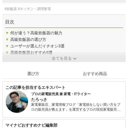
#炊飯器
#キッチン・調理家電
目次
▼
何が違う？高級炊飯器の魅力
▼
高級炊飯器の選び方
▼
ユーザーが選んだイチオシ3選
▼
高級炊飯器おすすめ9選
全てを見る
選び方
おすすめ商品
この記事を担当するエキスパート
プロの家電販売員 兼 家電・ITライター
たろっさ
家電量販店、家電情報ブログ「家電損をしない買い方をプ
ロの販売員が教えます」を運営するプロの現役家電販売
員。 学生時代から家電に対する並々ならぬ興味を持ち、ア
ルバイトを経てそのまま家電量販店の道へと進んで15年
弱。 個人で年間2億円を売り上げ、数々の法人内コンテス
マイナビおすすめナビ編集部