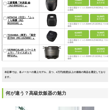
73,500円
94,875円
三菱電機『本炭釜 紬
Amazon
楽天市場
（NJ-BW10G）』
※各社通販サイトの 2026年01月08日時点 での税
込価格
53,855円
51,250円
HITACHI（日立）『ふっ
Amazon
楽天市場
くら御膳（RZ-
W100GM）』
※各社通販サイトの 2026年1月13日時点 での税
価格
62,605円
75,900円
TOSHIBA（東芝）『真空
Amazon
楽天市場
圧力IH（RC-10ZWW）』
※各社通販サイトの 2026年01月08日時点 での税
込価格
95,369円
109,596円
VERMICULAR（バーミキ
Amazon
楽天市場
ュラ）『ライスポット
RP23A』
※各社通販サイトの 2026年1月13日時点 での税
価格
本記事では、各メーカーの最上モデル、且つ、4万円(程度)以上の価格の商品を選定しており
ます。
何が違う？高級炊飯器の魅力