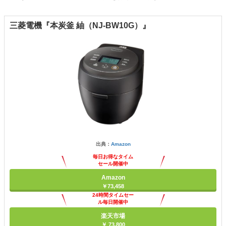
三菱電機『本炭釜 紬（NJ-BW10G）』
出典：
Amazon
毎日お得なタイム
セール開催中
Amazon
￥73,458
24時間タイムセー
ル毎日開催中
楽天市場
￥ 73,800