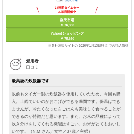
出典：
楽天市場
24時間タイムセー
ル毎日開催中
楽天市場
￥ 76,300
Yahoo!ショッピング
￥ 75,660
※各社通販サイトの 2026年1月13日時点 での税込価格
愛用者
口コミ
最高級の炊飯器です
以前もタイガー製の炊飯器を使用していたため、今回も購
入。土鍋でいいのがおこげができる瞬間です。保温はでき
ませんが、冷たくなった白ごはんも美味しく食べることが
できるのが特徴だと思います。また、お米の品種によって
炊き分けをしてくれる機能はすごい。お米がとてもおいし
いです。（N.M.さん／女性／37歳／主婦）