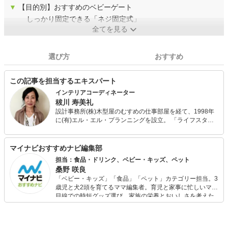
▼
【目的別】おすすめのベビーゲート
しっかり固定できる「ネジ固定式」
全てを見る
選び方
おすすめ
この記事を担当するエキスパート
インテリアコーディネーター
秡川 寿美礼
設計事務所(株)木型屋のむすめの仕事部屋を経て、1998年
に(有)エル・エル・プランニングを設立。 「ライフスタイ
ルからインテリアをデザインする」という独自の発想と設
計手法で、家具、カーテンなどのセ レクトから、造作家具
やリフォームの設計まで、トータルなインテリア空間デザ
マイナビおすすめナビ編集部
インを得意としている。インテリアコーディネーター、マ
担当：食品・ドリンク、ベビー・キッズ、ペット
ンションリフォームマネジャーの資格を持つ。
桑野 咲良
「ベビー・キッズ」「食品」「ペット」カテゴリー担当。3
歳児と犬2頭を育てるママ編集者。育児と家事に忙しいママ
目線での時短グッズ選び、家族の栄養とおいしさを考えた
食品選び、束の間のリラックスタイムを楽しむためのスイ
ーツ選びに自信あり。鋭い目線で商品を見極め、少しでも
日々の生活が豊かになるものを紹介します。