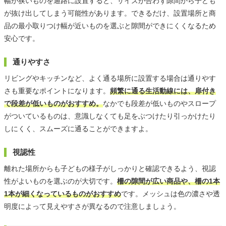
幅が狭いものを通路に設置すると、サイズが合わず隙間から子ども
が抜け出してしまう可能性があります。できるだけ、設置場所と商
品の最小取りつけ幅が近いものを選ぶと隙間ができにくくなるため
安心です。
通りやすさ
リビングやキッチンなど、よく通る場所に設置する場合は通りやす
さも重要なポイントになります。
頻繁に通る生活動線には、扉付き
で段差が低いものがおすすめ。
なかでも段差が低いものやスロープ
がついているものは、意識しなくても足をぶつけたり引っかけたり
しにくく、スムーズに通ることができますよ。
視認性
離れた場所からも子どもの様子がしっかりと確認できるよう、視認
性がよいものを選ぶのが大切です。
柵の隙間が広い商品や、柵の1本
1本が細くなっているものがおすすめ
です。メッシュは色の濃さや透
明度によって見えやすさが異なるので注意しましょう。