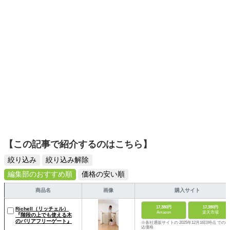
【この記事で紹介するのはこちら】
絞り込み
絞り込み解除
編集部のおすすめ順
価格の安い順
商品名
画像
購入サイト
17,380円
17,380円
Richell（リッチェル）
Amazon
楽天市場
『階段の上でも使える木
のバリアフリーゲート』
※各社通販サイトの 2025年12月16日時点 での税
込価格