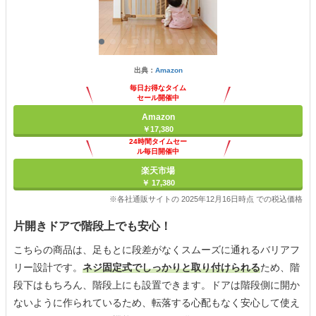
出典：
Amazon
毎日お得なタイム
セール開催中
Amazon
￥17,380
24時間タイムセー
ル毎日開催中
楽天市場
￥ 17,380
※各社通販サイトの 2025年12月16日時点 での税込価格
片開きドアで階段上でも安心！
こちらの商品は、足もとに段差がなくスムーズに通れるバリアフ
リー設計です。
ネジ固定式でしっかりと取り付けられる
ため、階
段下はもちろん、階段上にも設置できます。ドアは階段側に開か
ないように作られているため、転落する心配もなく安心して使え