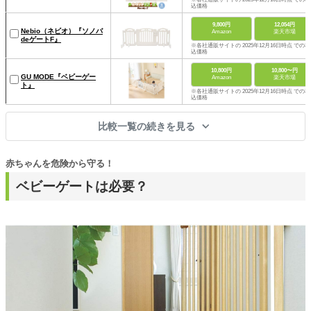
込価格
9,800円
12,054円
Nebio（ネビオ）『ソノバ
Amazon
楽天市場
deゲートF』
※各社通販サイトの 2025年12月16日時点 での税
込価格
10,800円
10,800〜円
GU MODE『ベビーゲー
Amazon
楽天市場
ト』
※各社通販サイトの 2025年12月16日時点 での税
込価格
比較一覧の続きを見る
赤ちゃんを危険から守る！
ベビーゲートは必要？