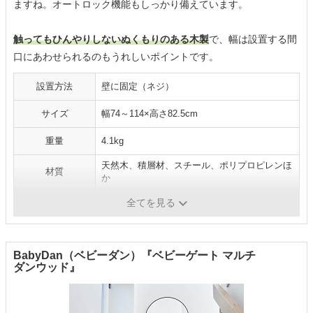
ますね。オートロック機能もしっかり備えています。
触ってもひんやりしないぬくもりのある木製
で、幅は設置する間
口にあわせられるのもうれしいポイントです。
設置方法
壁に固定（ネジ）
サイズ
幅74～114×高さ82.5cm
重量
4.1kg
天然木、積層材、スチール、ポリプロピレンほ
材質
か
カラー
ブラウン
全てを見る
BabyDan（ベビーダン）『ベビーゲート マルチ
ダンウッド』