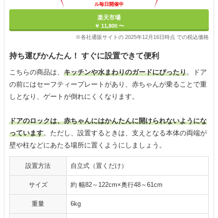
ル毎日開催中
楽天市場
￥ 11,800 〜
※各社通販サイトの 2025年12月16日時点 での税込価格
持ち運びかんたん！ すぐに設置できて便利
こちらの商品は、
キッチンや水まわりのガードにぴったり
。ドア
の前にはセーフティープレートがあり、赤ちゃんが乗ることで重
しとなり、ゲートが倒れにくくなります。
ドアのロックは、赤ちゃんにはかんたんに開けられないようにな
っています
。ただし、設置するときは、支えとなる本体の両端が
壁や柱などにあたる場所に置くようにしましょう。
設置方法
自立式（置くだけ）
サイズ
約 幅82～122cm×奥行48～61cm
重量
6kg