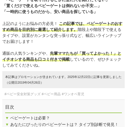
「置くだけで使えるベビーゲートは倒れないか不安…」
「一時的に使うものだから、安い商品を探している」
上記のようにお悩みの方必見！
この記事では、ベビーゲートのおす
すめ商品を目的別に厳選して紹介します。
階段上や階段下で使える
タイプや、設置がカンタンな突っ張り式など、幅広いラインナップ
でお届けします！
通販の人気ランキングや、
先輩ママたちが「買ってよかった！」と
イチオシする商品も口コミ付きで掲載
しているので、ぜひチェック
してみてくださいね。
本記事はプロモーションが含まれています。2025年12月22日に記事を更新しました
（公開日2019年04月26日）
#ベビー安全対策グッズ
#ベビー用品
#ワンオペ育児
目次
▼
ベビーゲートは必要？
▼
あなたにぴったりのベビーゲートは？ タイプ別診断で発見！