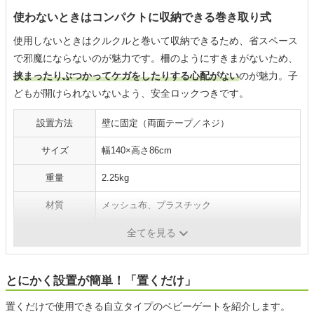
使わないときはコンパクトに収納できる巻き取り式
使用しないときはクルクルと巻いて収納できるため、省スペース
で邪魔にならないのが魅力です。柵のようにすきまがないため、
挟まったりぶつかってケガをしたりする心配がない
のが魅力。子
どもが開けられないないよう、安全ロックつきです。
設置方法
壁に固定（両面テープ／ネジ）
サイズ
幅140×高さ86cm
重量
2.25kg
材質
メッシュ布、プラスチック
カラー
ホワイト、グレー、ブラック
全てを見る
とにかく設置が簡単！「置くだけ」
置くだけで使用できる自立タイプのベビーゲートを紹介します。