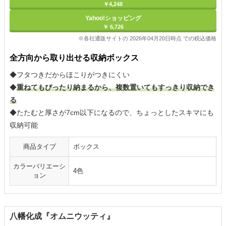
￥4,248
Yahoo!ショッピング
￥ 6,726
※各社通販サイトの 2026年04月20日時点 での税込価格
全方向から取り出せる収納ボックス
◆フタつきだからほこりがつきにくい
◆
重ねてもぴったり納まるから、複数置いてもすっきり収納でき
る
◆たたむと厚さが7cm以下になるので、ちょっとしたスキマにも
収納可能
商品タイプ
ボックス
カラーバリエーシ
4色
ョン
八幡化成『オムニウッティ』