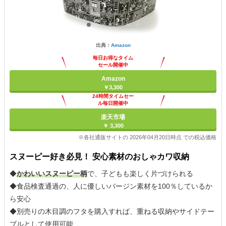
出典：
Amazon
毎日お得なタイム
セール開催中
Amazon
￥3,300
24時間タイムセー
ル毎日開催中
楽天市場
￥ 3,300
※各社通販サイトの 2026年04月20日時点 での税込価格
スヌーピー好き必見！ 安心素材のおしゃカワ収納
◆
かわいいスヌーピー柄
で、子どもも楽しく片づけられる
◆食品検査通過の、人に優しいバージン素材を100％しているか
ら安心
◆別売りの木目調のフタを購入すれば、重ねる収納やサイドテー
ブルとして使用可能