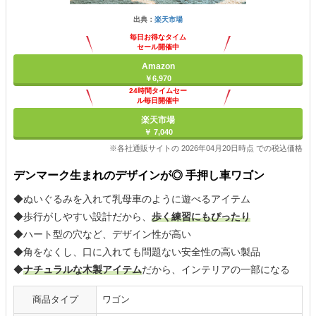
出典：
楽天市場
毎日お得なタイム
セール開催中
Amazon
￥6,970
24時間タイムセー
ル毎日開催中
楽天市場
￥ 7,040
※各社通販サイトの 2026年04月20日時点 での税込価格
デンマーク生まれのデザインが◎ 手押し車ワゴン
◆ぬいぐるみを入れて乳母車のように遊べるアイテム
◆歩行がしやすい設計だから、
歩く練習にもぴったり
◆ハート型の穴など、デザイン性が高い
◆角をなくし、口に入れても問題ない安全性の高い製品
◆
ナチュラルな木製アイテム
だから、インテリアの一部になる
商品タイプ
ワゴン