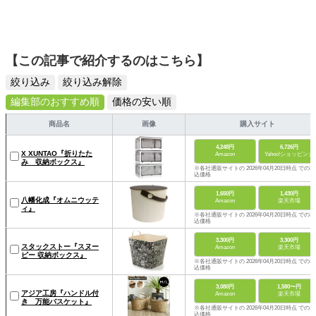
【この記事で紹介するのはこちら】
絞り込み
絞り込み解除
編集部のおすすめ順
価格の安い順
商品名
画像
購入サイト
4,248円
6,726円
X XUNTAO『折りたた
Amazon
Yahoo!ショッピング
み 収納ボックス』
※各社通販サイトの 2026年04月20日時点 での税
込価格
1,650円
1,430円
八幡化成『オムニウッテ
Amazon
楽天市場
ィ』
※各社通販サイトの 2026年04月20日時点 での税
込価格
3,300円
3,300円
スタックストー『スヌー
Amazon
楽天市場
ピー 収納ボックス』
※各社通販サイトの 2026年04月20日時点 での税
込価格
3,080円
1,580〜円
アジア工房『ハンドル付
Amazon
楽天市場
き 万能バスケット』
※各社通販サイトの 2026年04月20日時点 での税
込価格