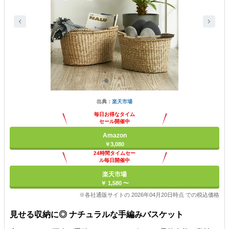
出典：
楽天市場
毎日お得なタイム
セール開催中
Amazon
￥3,080
24時間タイムセー
ル毎日開催中
楽天市場
￥ 1,580 〜
※各社通販サイトの 2026年04月20日時点 での税込価格
見せる収納に◎ ナチュラルな手編みバスケット