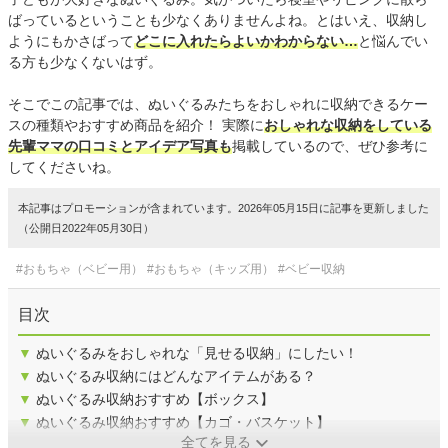
ばっているということも少なくありませんよね。とはいえ、収納し
ようにもかさばって
どこに入れたらよいかわからない…
と悩んでい
る方も少なくないはず。
そこでこの記事では、ぬいぐるみたちをおしゃれに収納できるケー
スの種類やおすすめ商品を紹介！ 実際に
おしゃれな収納をしている
先輩ママの口コミとアイデア写真も
掲載しているので、ぜひ参考に
してくださいね。
本記事はプロモーションが含まれています。2026年05月15日に記事を更新しました
（公開日2022年05月30日）
#おもちゃ（ベビー用）
#おもちゃ（キッズ用）
#ベビー収納
目次
▼
ぬいぐるみをおしゃれな「見せる収納」にしたい！
▼
ぬいぐるみ収納にはどんなアイテムがある？
▼
ぬいぐるみ収納おすすめ【ボックス】
▼
ぬいぐるみ収納おすすめ【カゴ・バスケット】
全てを見る