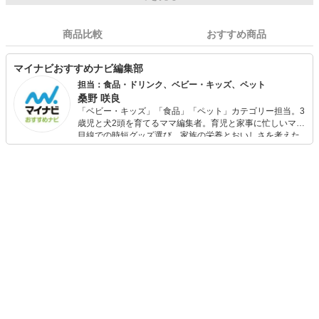
商品比較
おすすめ商品
マイナビおすすめナビ編集部
担当：食品・ドリンク、ベビー・キッズ、ペット
桑野 咲良
「ベビー・キッズ」「食品」「ペット」カテゴリー担当。3
歳児と犬2頭を育てるママ編集者。育児と家事に忙しいママ
目線での時短グッズ選び、家族の栄養とおいしさを考えた
食品選び、束の間のリラックスタイムを楽しむためのスイ
ーツ選びに自信あり。鋭い目線で商品を見極め、少しでも
日々の生活が豊かになるものを紹介します。