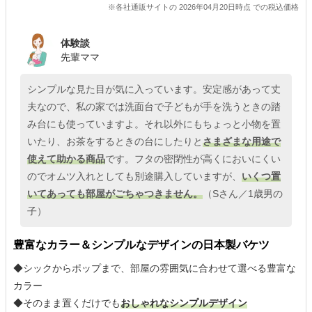
※各社通販サイトの 2026年04月20日時点 での税込価格
体験談
先輩ママ
シンプルな見た目が気に入っています。安定感があって丈
夫なので、私の家では洗面台で子どもが手を洗うときの踏
み台にも使っていますよ。それ以外にもちょっと小物を置
いたり、お茶をするときの台にしたりと
さまざまな用途で
使えて助かる商品
です。フタの密閉性が高くにおいにくい
のでオムツ入れとしても別途購入していますが、
いくつ置
いてあっても部屋がごちゃつきません。
（Sさん／1歳男の
子）
豊富なカラー＆シンプルなデザインの日本製バケツ
◆シックからポップまで、部屋の雰囲気に合わせて選べる豊富な
カラー
◆そのまま置くだけでも
おしゃれなシンプルデザイン