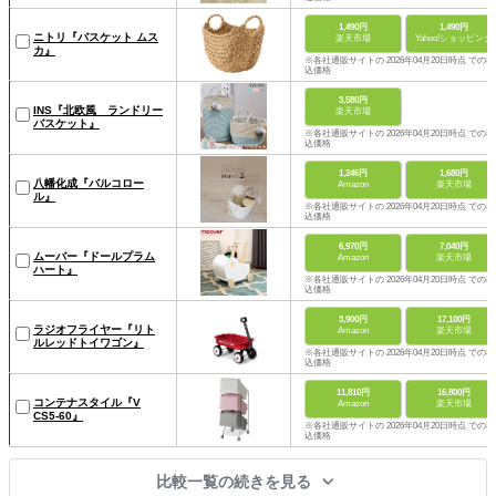
1,490円
1,490円
ニトリ『バスケット ムス
楽天市場
Yahoo!ショッピング
カ』
※各社通販サイトの 2026年04月20日時点 での税
込価格
3,580円
INS『北欧風 ランドリー
楽天市場
バスケット』
※各社通販サイトの 2026年04月20日時点 での税
込価格
1,246円
1,680円
八幡化成『バルコロー
Amazon
楽天市場
ル』
※各社通販サイトの 2026年04月20日時点 での税
込価格
6,970円
7,040円
ムーバー『ドールプラム
Amazon
楽天市場
ハート』
※各社通販サイトの 2026年04月20日時点 での税
込価格
3,900円
17,100円
ラジオフライヤー『リト
Amazon
楽天市場
ルレッドトイワゴン』
※各社通販サイトの 2026年04月20日時点 での税
込価格
11,810円
16,800円
コンテナスタイル『V
Amazon
楽天市場
CS5-60』
※各社通販サイトの 2026年04月20日時点 での税
込価格
比較一覧の続きを見る