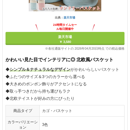
出典：
楽天市場
24時間タイムセー
ル毎日開催中
楽天市場
￥ 3,580
※各社通販サイトの 2026年04月20日時点 での税込価格
かわいい見た目でインテリアに◎ 北欧風バスケット
◆
シンプル＆ナチュラルなデザイン
がかわいらしいバスケット
◆ふたつのサイズ＆3つのカラーから選べる
◆大きめのポンポン飾りがアクセントになる
◆取っ手つきだから持ち運びもラク
◆北欧テイストが好みの方にぴったり
商品タイプ
カゴ・バスケット
カラーバリエーシ
3色
ョン