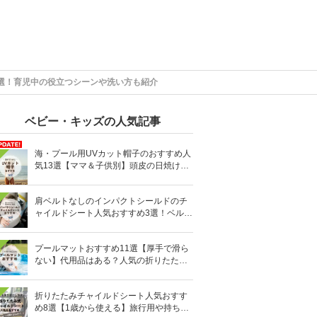
選！育児中の役立つシーンや洗い方も紹介
ベビー・キッズの人気記事
海・プール用UVカット帽子のおすすめ人
気13選【ママ＆子供別】頭皮の日焼け対
策に
肩ベルトなしのインパクトシールドのチ
ャイルドシート人気おすすめ3選！ベルト
を嫌がる＆抜け出す悩みも解消
プールマットおすすめ11選【厚手で滑ら
ない】代用品はある？人気の折りたたみ
式も
折りたたみチャイルドシート人気おすす
め8選【1歳から使える】旅行用や持ち運