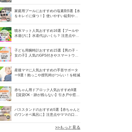
びに！
家庭用プールにおすすめの塩素剤5選【水
をキレイに保つ！】使いやすい錠剤やパ
ウダーなど
噴水マット人気おすすめ16選【プールや
水遊びに】水道代はいくら？ 注意点やデ
メリットも解説
子ども用腕時計おすすめ15選【男の子・
女の子】人気のGPS付きやスマートウォ
ッチも
産後ママに人気おすすめの手首サポータ
ー9選！抱っこや授乳時がつらい！を軽減
赤ちゃん用ドアロック人気おすすめ9選
【賃貸OK・跡が残らない】引き戸や窓対
策にも
0
バススタンドのおすすめ5選【赤ちゃんと
のワンオペ風呂に】注意点やママの口コ
ミも！
>>もっと見る