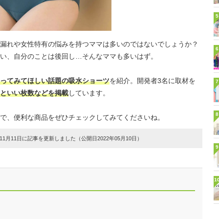
5
漏れや女性特有の悩みを持つママは多いのではないでしょうか？
6
い、自分のことは後回し…そんなママも多いはず。
ってみてほしい話題の吸水ショーツ
を紹介。開発者3名に取材を
7
といい枚数などを掲載
しています。
8
で、便利な商品をぜひチェックしてみてくださいね。
1月11日に記事を更新しました（公開日2022年05月10日）
9
1
ト