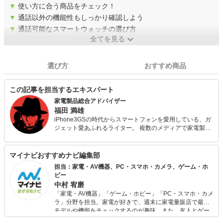
▼
使い方に合う商品をチェック！
▼
通話以外の機能性もしっかり確認しよう
▼
通話可能なスマートウォッチの選び方
全てを見る
選び方
おすすめ商品
この記事を担当するエキスパート
家電製品総合アドバイザー
福田 満雄
iPhone3GSの時代からスマートフォンを愛用している、ガ
ジェット愛あふれるライター。 複数のメディアで家電製品
の記事を担当、シンプルでわかりやすい文章がモットー。
冷蔵庫からオーディオ、パソコンまで、幅広く知識を問わ
れる家電製品総合アドバイザー試験に一発合格。 最新機種
マイナビおすすめナビ編集部
が好きなのはもちろん、過去の名機を安価に楽しむのも好
担当：家電・AV機器、PC・スマホ・カメラ、ゲーム・ホ
き。
ビー
中村 宥磨
「家電・AV機器」「ゲーム・ホビー」「PC・スマホ・カメ
ラ」分野を担当。家電が好きで、週末に家電量販店で最新
モデルや機能をチェックするのが趣味。また、友人とゲー
ムを楽しみながら、新作タイトルやイベント情報もいち早