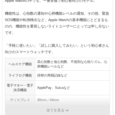
Apple Watchの中でも、一番安価で初心者向けのモデル。
機能性は、心拍数の通知や心肺機能レベルの通知、その他、緊急
SOS機能や転倒検出など、Apple Watchの基本機能にとどまるも
のの、機能性を重視しないライトユーザーにとっては申し分ない
です。
「手軽に使いたい」「試しに購入してみたい」という初心者さん
向けのスマートウォッチです。
高心拍数と低心拍数、不規則な心拍リズム、心
ヘルスケア機能
肺機能レベルなど
ライフログ機能
排卵の周期記録など
電子マネー・電子
ApplePay、Suicaなど
決済機能
ディスプレイ
40mm／44mm
駆動時間
18時間
全てを見る