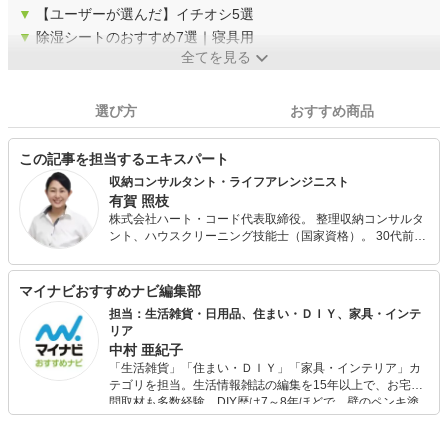
▼
【ユーザーが選んだ】イチオシ5選
▼
除湿シートのおすすめ7選｜寝具用
全てを見る
選び方
おすすめ商品
この記事を担当するエキスパート
収納コンサルタント・ライフアレンジニスト
有賀 照枝
株式会社ハート・コード代表取締役。 整理収納コンサルタ
ント、ハウスクリーニング技能士（国家資格）。 30代前半
の2年間で離婚、ガン闘病、多額の借金、倒産解雇等など一
気に人生のどん底を経験し、整理収納理論に出会ってから
人生が好転。 ご縁あって「部屋磨きは自分磨き・職場磨き
マイナビおすすめナビ編集部
はスタッフ磨き」をモットーに家事代行・整理収納関連事
担当：生活雑貨・日用品、住まい・ＤＩＹ、家具・インテ
業で2007年に独立。 自身の経験からも環境を整えると色々
リア
なことが整ってくることを痛感しているので、個人や企業
中村 亜紀子
にコンサルティングやセミナーなど様々な形でその大切さ
「生活雑貨」「住まい・ＤＩＹ」「家具・インテリア」カ
をお伝えしている。 2012年から現場をよく知る家事・収納
テゴリを担当。生活情報雑誌の編集を15年以上で、お宅訪
用品の説明ゲストとしてジュピターショップチャンネルに
問取材も多数経験。DIY歴は7～8年ほどで、壁のペンキ塗
出演中。商品の企画、売り方の提案等にも携わっており、1
りや壁紙チェンジなどもチャレンジ済み。初心者でもモノ
日1億円以上の販売実績多数あり。 近年は、webメディア
選びがしやすい記事をお届けします！
などへの執筆活動と、整理に関する新たなサービスを色々