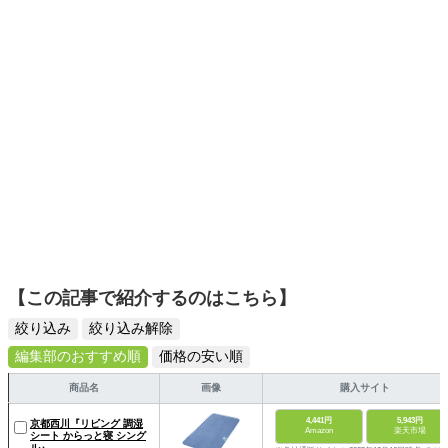
と開発中。著書『「片付けが苦手な子」が驚くほど変わる
本』（青春出版）。
【この記事で紹介するのはこちら】
絞り込み
絞り込み解除
編集部のおすすめ順
価格の安い順
商品名
画像
購入サイト
4,441円
5,943円
京都西川『リビング 調湿
Amazon
楽天市場
シート からっと寝 シング
ル』