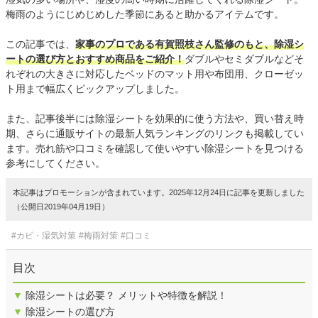
梅雨のようにじめじめした季節にあると助かるアイテムです。
この記事では、
家事のプロである有賀照枝さん監修のもと、除湿シ
ートの選び方とおすすめ商品をご紹介！
ダブルやセミダブルなどそ
れぞれの大きさに対応したベッドのマット用や布団用、クローゼッ
ト用まで幅広くピックアップしました。
また、記事後半には除湿シートを効果的に使う方法や、買い替え時
期、さらに通販サイトの最新人気ランキングのリンクも掲載してい
ます。売れ筋や口コミを確認して使いやすい除湿シートを見つける
参考にしてください。
本記事はプロモーションが含まれています。2025年12月24日に記事を更新しました
（公開日2019年04月19日）
#カビ・湿気対策
#梅雨対策
#口コミ
目次
▼
除湿シートは必要？ メリットや特徴を解説！
▼
除湿シートの選び方