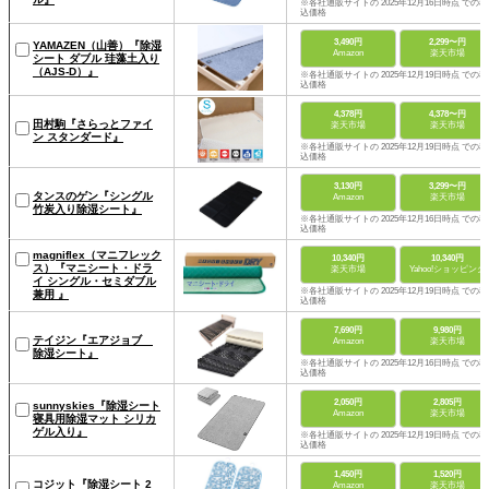
※各社通販サイトの 2025年12月16日時点 での税
込価格
3,490円
2,299〜円
YAMAZEN（山善）『除湿
Amazon
楽天市場
シート ダブル 珪藻土入り
（AJS-D）』
※各社通販サイトの 2025年12月19日時点 での税
込価格
4,378円
4,378〜円
田村駒『さらっとファイ
楽天市場
楽天市場
ン スタンダード』
※各社通販サイトの 2025年12月19日時点 での税
込価格
3,130円
3,299〜円
タンスのゲン『シングル
Amazon
楽天市場
竹炭入り除湿シート』
※各社通販サイトの 2025年12月16日時点 での税
込価格
magniflex（マニフレック
10,340円
10,340円
ス）『マニシート・ドラ
楽天市場
Yahoo!ショッピング
イ シングル・セミダブル
※各社通販サイトの 2025年12月19日時点 での税
兼用 』
込価格
7,690円
9,980円
テイジン『エアジョブ
Amazon
楽天市場
除湿シート』
※各社通販サイトの 2025年12月16日時点 での税
込価格
2,050円
2,805円
sunnyskies『除湿シート
Amazon
楽天市場
寝具用除湿マット シリカ
ゲル入り』
※各社通販サイトの 2025年12月19日時点 での税
込価格
1,450円
1,520円
コジット『除湿シート 2
Amazon
楽天市場