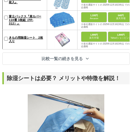
枚入』
※各社通販サイトの 2025年12月16日時点 での税
込価格
1,100円
640円
富士パックス『肩カバー
Amazon
楽天市場
110番 3枚組（FP-
312）』
※各社通販サイトの 2025年12月16日時点 での税
込価格
1,899円
1,899円
きもの用除湿シート 2枚
楽天市場
Yahoo!ショッピング
入り
※各社通販サイトの 2025年12月16日時点 での税
込価格
比較一覧の続きを見る
除湿シートは必要？ メリットや特徴を解説！