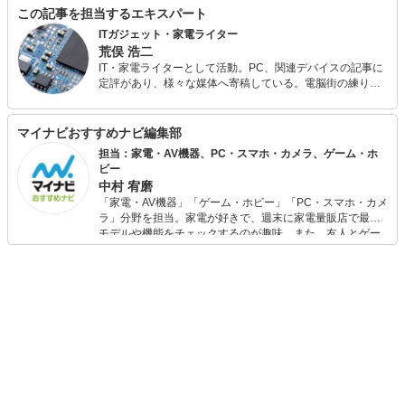
この記事を担当するエキスパート
ITガジェット・家電ライター
荒俣 浩二
IT・家電ライターとして活動。PC、関連デバイスの記事に
定評があり、様々な媒体へ寄稿している。電脳街の練り歩
きを日課とし、常に情報収集（趣味）を怠らない。散財す
るのも大好きなので、新しいものが出るとすぐに飛びつい
てしまう傾向が強い。
マイナビおすすめナビ編集部
担当：家電・AV機器、PC・スマホ・カメラ、ゲーム・ホ
ビー
中村 宥磨
「家電・AV機器」「ゲーム・ホビー」「PC・スマホ・カメ
ラ」分野を担当。家電が好きで、週末に家電量販店で最新
モデルや機能をチェックするのが趣味。また、友人とゲー
ムを楽しみながら、新作タイトルやイベント情報もいち早
くキャッチ。記事を通して、生活の質を底上げしてくれる
スタイリッシュで使いやすい家電や、みんなで楽しめるゲ
ームを発信していきます！