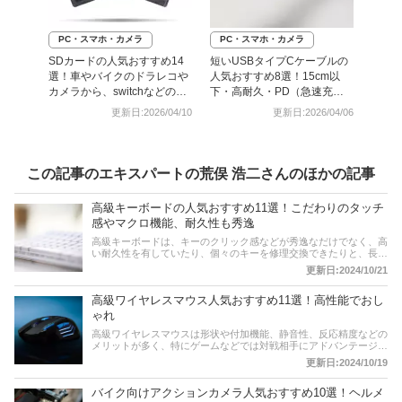
PC・スマホ・カメラ
PC・スマホ・カメラ
SDカードの人気おすすめ14
短いUSBタイプCケーブルの
選！車やバイクのドラレコや
人気おすすめ8選！15cm以
カメラから、switchなどのゲ
下・高耐久・PD（急速充
ーム用途まで
電）対応も
更新日:2026/04/10
更新日:2026/04/06
この記事のエキスパートの荒俣 浩二さんのほかの記事
高級キーボードの人気おすすめ11選！こだわりのタッチ
感やマクロ機能、耐久性も秀逸
高級キーボードは、キーのクリック感などが秀逸なだけでなく、高
い耐久性を有していたり、個々のキーを修理交換できたりと、長く
使い続けるための性能を装備したものが多いのが魅力です。ここで
更新日:2024/10/21
は、そんな高級キーボードのおすすめ商品を紹介しましょう。人気
のロジクールやコルセアなどをピックアップ。ビジネスでの業務や
高級ワイヤレスマウス人気おすすめ11選！高性能でおし
ゲームの操作をワンランク上にしてくれること間違いなし！また後
半には、比較一覧表や通販サイトの最新人気ランキングも用意しま
ゃれ
したので、売れ筋や口コミとあわせてチェックしましょう。
高級ワイヤレスマウスは形状や付加機能、静音性、反応精度などの
メリットが多く、特にゲームなどでは対戦相手にアドバンテージを
付けられるといった魅力があります。また、ビジネス現場でも効率
更新日:2024/10/19
的なデスクワークに直結するアイテムです。そこでここでは、値段
は高いが機能性抜群な高級ワイヤレスマウスのおすすめ商品を紹介
バイク向けアクションカメラ人気おすすめ10選！ヘルメ
します。1万円以上のモデルを基準にピックアップ(*)。後半には、