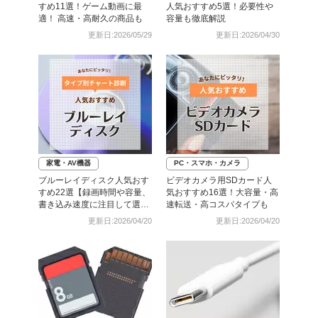
すめ11選！ゲーム動画に最
人気おすすめ5選！必要性や
適！ 高速・高耐久の商品も
容量も徹底解説
更新日:2026/05/29
更新日:2026/04/30
家電・AV機器
PC・スマホ・カメラ
ブルーレイディスク人気おす
ビデオカメラ用SDカード人
すめ22選【録画時間や容量、
気おすすめ16選！大容量・高
書き込み速度に注目して選ぼ
速転送・高コスパタイプも
う】
更新日:2026/04/20
更新日:2026/04/20