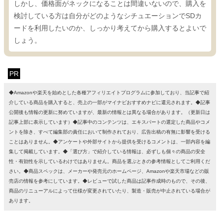
しかし、価格面がネックになることは間違いないので、購入を
検討している方は自分がどのようなシチュエーションでSDカ
ードを利用したいのか、しっかり考えてから購入するとよいで
しょう。
PR
◆Amazonや楽天を始めとした各種アフィリエイトプログラムに参加しており、当記事で紹
介している商品を購入すると、売上の一部がマイナビおすすめナビに還元されます。◆記事
公開後も情報の更新に努めていますが、最新の情報とは異なる場合があります。（更新日は
記事上部に表示しています）◆記事中のコンテンツは、エキスパートの選定した商品やコメ
ントを除き、すべて編集部の責任において制作されており、広告出稿の有無に影響を受ける
ことはありません。◆アンケートや外部サイトから提供を受けるコメントは、一部内容を編
集して掲載しています。◆「選び方」で紹介している情報は、必ずしも個々の商品の安全
性・有効性を示しているわけではありません。商品を選ぶときの参考情報としてご利用くだ
さい。◆商品スペックは、メーカーや発売元のホームページ、Amazonや楽天市場などの販
売店の情報を参考にしています。◆レビューで試した商品は記事作成時のもので、その後、
商品のリニューアルによって仕様が変更されていたり、製造・販売が中止されている場合が
あります。