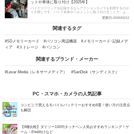
比較一覧表や通販サイトの最新人気ランキングもあるので、売れ筋
ットや車体に取り付け【2025年】
や口コミとあわせてチェックしてみてください。*価格は変動しま
バイクツーリングを記録するならアクションカメラを利用するのが
す
イチ押しです。バイク本体やヘルメットに取り付けることで、より
鮮明できれいな風景や走行シーンを撮影することができます。どん
更新日:2026/02/12
な商品があるのか、取り付けやすいものは？ など、商品選びに迷
ってしまう人も多いのではないでしょうか。この記事では、バイク
向けアクションカメラのおすすめ商品をご紹介。ヘルメットや車体
関連するタグ
に取り付けて記録できるものをピックアップしていますので、用途
に合ったアクションカムを選んでみてくださいね。記事後半には、
比較一覧表、通販サイトの売れ筋人気ランキングもあるので、口コ
#SDメモリーカード
#パソコン周辺機器
#メモリーカード･記録メデ
ミや評判もチェックしてみてください。
ィア
#ストレージ
#パソコン
関連するブランド・メーカー
#Lexar Media（レキサーメディア）
#SanDisk（サンディスク）
PC・スマホ・カメラの人気記事
1
コンビニで買えるモバイルバッテリーおすすめ8選！使い方の注意点
も解説
2
【9種比較】ダイソー100均タッチペン人気おすすめランキング！ゲ
ーム・iPad向けなど