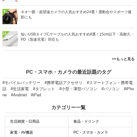
9
ネオ一眼・超望遠カメラの人気おすすめ24選！運動会やスポーツ撮
影にも
10
短いUSBタイプCケーブルの人気おすすめ8選！15cm以下・高耐久・
PD（急速充電）対応も
>>もっと見る
PC・スマホ・カメラの最近話題のタグ
#モバイルバッテリー
#携帯電話アクセサリ
#スマートフォン・携帯電
話
#生活家電
#タブレット
#小型・薄型パソコン
#パソコン
#iPho
ne
#Android
#iPad
カテゴリー一覧
生活雑貨・日用品
食品・ドリンク
家電・AV機器
PC・スマホ・カメラ