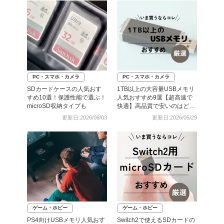
PC・スマホ・カメラ
PC・スマホ・カメラ
SDカードケースの人気おす
1TB以上の大容量USBメモリ
すめ10選！保護性能で選ぶ！
人気おすすめ9選【超高速で
microSD収納タイプも
快適】高品質で安いのはど
れ？
更新日:2026/06/03
更新日:2026/05/29
ゲーム・ホビー
ゲーム・ホビー
PS4向けUSBメモリ人気おす
Switch2で使えるSDカードの