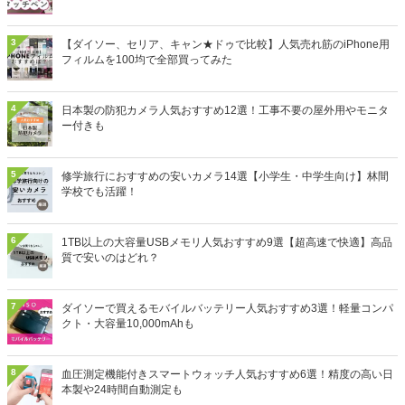
3
【ダイソー、セリア、キャン★ドゥで比較】人気売れ筋のiPhone用
フィルムを100均で全部買ってみた
4
日本製の防犯カメラ人気おすすめ12選！工事不要の屋外用やモニタ
ー付きも
5
修学旅行におすすめの安いカメラ14選【小学生・中学生向け】林間
学校でも活躍！
6
1TB以上の大容量USBメモリ人気おすすめ9選【超高速で快適】高品
質で安いのはどれ？
7
ダイソーで買えるモバイルバッテリー人気おすすめ3選！軽量コンパ
クト・大容量10,000mAhも
8
血圧測定機能付きスマートウォッチ人気おすすめ6選！精度の高い日
本製や24時間自動測定も