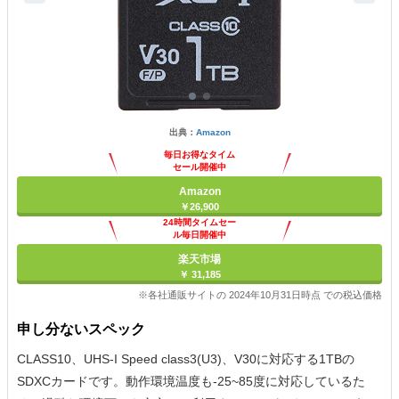
出典：
Amazon
毎日お得なタイム
セール開催中
Amazon
￥26,900
24時間タイムセー
ル毎日開催中
楽天市場
￥ 31,185
※各社通販サイトの 2024年10月31日時点 での税込価格
申し分ないスペック
CLASS10、UHS-I Speed class3(U3)、V30に対応する1TBの
SDXCカードです。動作環境温度も-25~85度に対応しているた