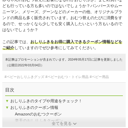
ども行っている方も多いのではないでしょうか？パンパースやムー
ニーマン、メリーズ、グーンなどのメーカーの他、オリジナルブラ
ンドの商品も多く販売されています。おむつ替えのたびに消費をす
るので、せっかくなら少しでも安く購入したいという方もいるので
はないでしょうか？
この記事では、
おしりふきをお得に購入できるクーポン情報などを
ご紹介
していますのでぜひ参考にしてみてください。
本記事はプロモーションが含まれています。2024年05月17日に記事を更新しました
（公開日2022年03月04日）
#ベビーおしりふきグッズ
#ベビーおむつ・トイレ用品
#ベビー用品
目次
▼
おしりふきのタイプや用途をチェック！
▼
おしりふきのクーポン情報
Amazonのおむつクーポン
楽天のおしりふきクーポン
全てを見る