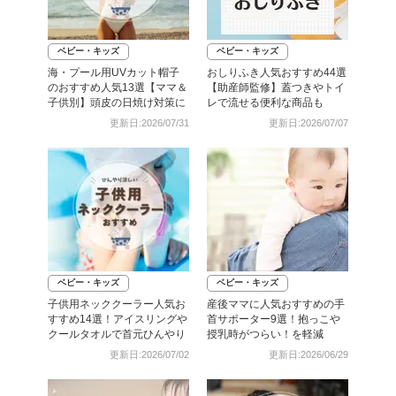
ベビー・キッズ
ベビー・キッズ
海・プール用UVカット帽子
おしりふき人気おすすめ44選
のおすすめ人気13選【ママ＆
【助産師監修】蓋つきやトイ
子供別】頭皮の日焼け対策に
レで流せる便利な商品も
更新日:2026/07/31
更新日:2026/07/07
ベビー・キッズ
ベビー・キッズ
子供用ネッククーラー人気お
産後ママに人気おすすめの手
すすめ14選！アイスリングや
首サポーター9選！抱っこや
クールタオルで首元ひんやり
授乳時がつらい！を軽減
更新日:2026/07/02
更新日:2026/06/29