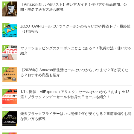
1
【Amazonほしい物リスト】使い方ガイド！作り方や商品追加、公
開・匿名で送る方法も解説
2
ZOZOTOWNセールはいつ？クーポンのもらい方や再値下げ・最終値
下げ情報も
3
ヤフーショッピングのクーポンはどこにある？！取得方法・使い方を
紹介
4
【2026年】Amazon新生活セールはいつからいつまで？何が安くな
る？おすすめ商品も紹介
5
1/1～開催！AliExpress（アリエク）セールはいつから？おすすめ13
選！ブラックマンデーセールや独身の日セールも紹介！
6
楽天ブラックフライデーはいつ開催？何が安くなる？事前準備やお得
な買い方も解説