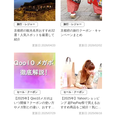
旅行・レジャー
旅行・レジャー
京都府の観光名所おすすめ32
京都府の旅行クーポン・キャ
選！人気スポットを厳選して
ンペーンまとめ
紹介
更新日:2026/04/20
更新日:2026/02/02
セール・クーポン
セール・クーポン
【2025年】Qoo10メガポは
【2025年】Yahoo!ショッピ
いつ開催？クーポンの使い方
ング 超PayPay祭で買えるお
やメガ割との違い、おすすめ
すすめ商品をご紹介！気にな
商品をご紹介！
る開催日や割引率は？
更新日:2025/07/29
更新日:2025/06/16