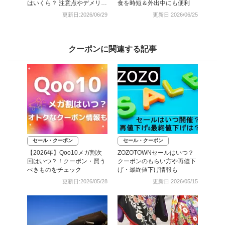
はいくら？ 注意点やデメリッ
食を時短＆外出中にも便利
トも解説
更新日:2026/06/29
更新日:2026/06/25
クーポンに関連する記事
セール・クーポン
セール・クーポン
【2026年】Qoo10メガ割次
ZOZOTOWNセールはいつ？
回はいつ？！クーポン・買う
クーポンのもらい方や再値下
べきものをチェック
げ・最終値下げ情報も
更新日:2026/05/28
更新日:2026/05/15