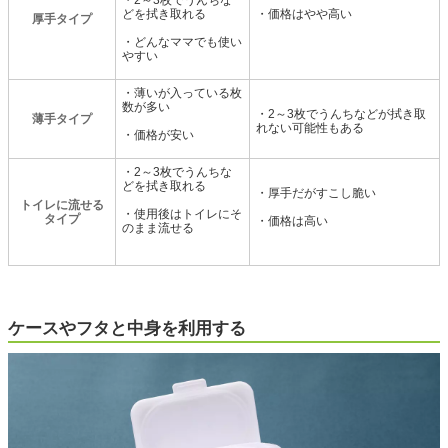
・2～3枚でうんちな
どを拭き取れる
・価格はやや高い
厚手タイプ
・どんなママでも使い
やすい
・薄いが入っている枚
数が多い
・2～3枚でうんちなどが拭き取
薄手タイプ
れない可能性もある
・価格が安い
・2～3枚でうんちな
どを拭き取れる
・厚手だがすこし脆い
トイレに流せる
・使用後はトイレにそ
タイプ
・価格は高い
のまま流せる
ケースやフタと中身を利用する