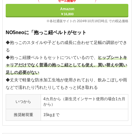
セール開催中
Amazon
￥16,800
※各社通販サイトの 2024年10月18日時点 での税込価格
NO5neoに「抱っこ紐ベルトがセット
◆抱っこのスタイルや子どもの成長に合わせて足幅の調節ができ
る
◆抱っこ紐腰ベルトもセットについているので、
ヒップシートキ
ャリアだけでなく普通の抱っこ紐としても使え、買い替えや買い
足しの必要がない
◆丈夫で軽量な防水加工生地が使用されており、飲みこぼしや雨
などで濡れたり汚れたりしてもさっと拭き取れる
4カ月から（新生児インサート使用の場合1カ月
いつから
から）
推奨耐荷重
15kgまで