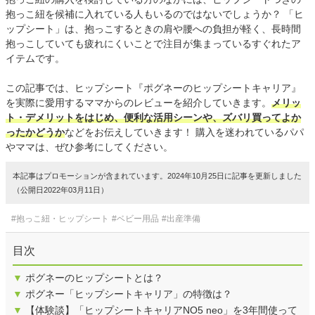
抱っこ紐を候補に入れている人もいるのではないでしょうか？ 「ヒ
ップシート」は、抱っこするときの肩や腰への負担が軽く、長時間
抱っこしていても疲れにくいことで注目が集まっているすぐれたア
イテムです。
この記事では、ヒップシート『ポグネーのヒップシートキャリア』
を実際に愛用するママからのレビューを紹介していきます。
メリッ
ト・デメリットをはじめ、便利な活用シーンや、ズバリ買ってよか
ったかどうか
などをお伝えしていきます！ 購入を迷われているパパ
やママは、ぜひ参考にしてください。
本記事はプロモーションが含まれています。2024年10月25日に記事を更新しました
（公開日2022年03月11日）
#抱っこ紐・ヒップシート
#ベビー用品
#出産準備
目次
▼
ポグネーのヒップシートとは？
▼
ポグネー「ヒップシートキャリア」の特徴は？
▼
【体験談】「ヒップシートキャリアNO5 neo」を3年間使って