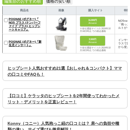
編集部のおすすめ順
価格の安い順
商品名
画像
購入サイト
特徴
POGNAE (ポグネー)『
16,800円
NO5ne
NO5 プラス (ナンバーフ
Amazon
「抱っこ
ァイブ プラス) ヒップシ
ルトがセ
※各社通販サイトの 2024年10
ートキャリア』
月18日時点 での税込価格
3,500円
インサー
POGNAE (ポグネー)『新
Amazon
ラスで新
生児インサート』
から使え
※各社通販サイトの 2024年10
月18日時点 での税込価格
ヒップシート人気おすすめ21選【おしゃれ＆コンパクト】ママ
の口コミやFAQも！
【口コミ】ケラッタのヒップシートを2年間使ってわかったメ
リット・デメリットを正直レビュー！
Konny（コニー）人気抱っこ紐の口コミは？ 肩への負担や種
類の違い、サイズ選びも徹底解説！