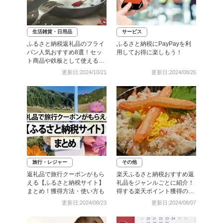
生活雑貨・日用品
サービス
ふるさと納税返礼品のフライ
ふるさと納税にPayPayを利
パン人気おすすめ8選！セッ
用してお得に楽しもう！
ト商品や鉄板として使える商
品も
更新日:2024/10/21
更新日:2024/08/26
旅行・レジャー
その他
返礼品で旅行クーポンがもら
楽天ふるさと納税おすすめ返
える【ふるさと納税サイト】
礼品をジャンルごとに紹介！
まとめ！獲得方法・使い方も
得する楽天ポイント獲得のコ
ツも
更新日:2024/08/23
更新日:2024/08/07