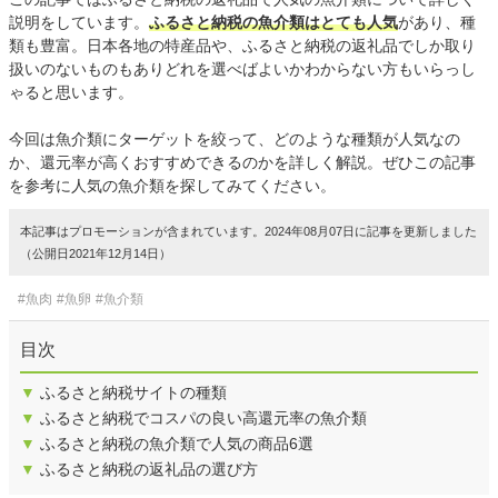
説明をしています。
ふるさと納税の魚介類はとても人気
があり、種
類も豊富。日本各地の特産品や、ふるさと納税の返礼品でしか取り
扱いのないものもありどれを選べばよいかわからない方もいらっし
ゃると思います。
今回は魚介類にターゲットを絞って、どのような種類が人気なの
か、還元率が高くおすすめできるのかを詳しく解説。ぜひこの記事
を参考に人気の魚介類を探してみてください。
本記事はプロモーションが含まれています。2024年08月07日に記事を更新しました
（公開日2021年12月14日）
#魚肉
#魚卵
#魚介類
目次
▼
ふるさと納税サイトの種類
▼
ふるさと納税でコスパの良い高還元率の魚介類
▼
ふるさと納税の魚介類で人気の商品6選
▼
ふるさと納税の返礼品の選び方