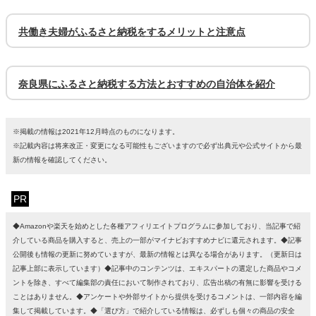
共働き夫婦がふるさと納税をするメリットと注意点
奈良県にふるさと納税する方法とおすすめの自治体を紹介
※掲載の情報は2021年12月時点のものになります。
※記載内容は将来改正・変更になる可能性もございますので必ず出典元や公式サイトから最
新の情報を確認してください。
PR
◆Amazonや楽天を始めとした各種アフィリエイトプログラムに参加しており、当記事で紹
介している商品を購入すると、売上の一部がマイナビおすすめナビに還元されます。◆記事
公開後も情報の更新に努めていますが、最新の情報とは異なる場合があります。（更新日は
記事上部に表示しています）◆記事中のコンテンツは、エキスパートの選定した商品やコメ
ントを除き、すべて編集部の責任において制作されており、広告出稿の有無に影響を受ける
ことはありません。◆アンケートや外部サイトから提供を受けるコメントは、一部内容を編
集して掲載しています。◆「選び方」で紹介している情報は、必ずしも個々の商品の安全