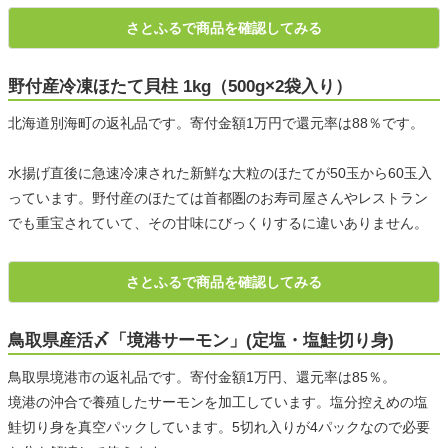
さとふるで商品を確認してみる
野付産冷凍ほたて貝柱 1kg（500g×2袋入り）
北海道別海町の返礼品です。寄付金額1万円で還元率は88％です。
水揚げ直後に急速冷凍された新鮮な大粒のほたてが50玉から60玉入
っています。野付産のほたては首都圏のお寿司屋さんやレストラン
でも重宝されていて、その甘味にびっくりするに違いありません。
さとふるで商品を確認してみる
鳥取県産活〆「境港サーモン」(定塩・塩鮭切り身)
鳥取県境港市の返礼品です。寄付金額1万円、還元率は85％。
境港の沖合で養殖したサーモンを加工しています。塩分控えめの塩
鮭切り身を真空パックしています。5切れ入りが4パックなので必要