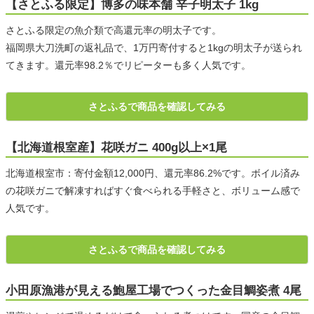
【さとふる限定】博多の味本舗 辛子明太子 1kg
さとふる限定の魚介類で高還元率の明太子です。
福岡県大刀洗町の返礼品で、1万円寄付すると1kgの明太子が送られ
てきます。還元率98.2％でリピーターも多く人気です。
さとふるで商品を確認してみる
【北海道根室産】花咲ガニ 400g以上×1尾
北海道根室市：寄付金額12,000円、還元率86.2%です。ボイル済み
の花咲ガニで解凍すればすぐ食べられる手軽さと、ボリューム感で
人気です。
さとふるで商品を確認してみる
小田原漁港が見える鮑屋工場でつくった金目鯛姿煮 4尾