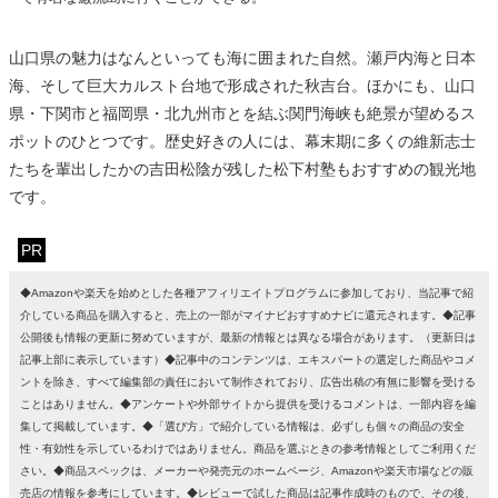
山口県の魅力はなんといっても海に囲まれた自然。瀬戸内海と日本
海、そして巨大カルスト台地で形成された秋吉台。ほかにも、山口
県・下関市と福岡県・北九州市とを結ぶ関門海峡も絶景が望めるス
ポットのひとつです。歴史好きの人には、幕末期に多くの維新志士
たちを輩出したかの吉田松陰が残した松下村塾もおすすめの観光地
です。
PR
◆Amazonや楽天を始めとした各種アフィリエイトプログラムに参加しており、当記事で紹
介している商品を購入すると、売上の一部がマイナビおすすめナビに還元されます。◆記事
公開後も情報の更新に努めていますが、最新の情報とは異なる場合があります。（更新日は
記事上部に表示しています）◆記事中のコンテンツは、エキスパートの選定した商品やコメ
ントを除き、すべて編集部の責任において制作されており、広告出稿の有無に影響を受ける
ことはありません。◆アンケートや外部サイトから提供を受けるコメントは、一部内容を編
集して掲載しています。◆「選び方」で紹介している情報は、必ずしも個々の商品の安全
性・有効性を示しているわけではありません。商品を選ぶときの参考情報としてご利用くだ
さい。◆商品スペックは、メーカーや発売元のホームページ、Amazonや楽天市場などの販
売店の情報を参考にしています。◆レビューで試した商品は記事作成時のもので、その後、