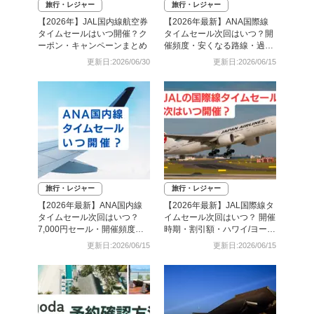
旅行・レジャー
旅行・レジャー
【2026年】JAL国内線航空券
【2026年最新】ANA国際線
タイムセールはいつ開催？ク
タイムセール次回はいつ？開
ーポン・キャンペーンまとめ
催頻度・安くなる路線・過去
日程まとめ
更新日:2026/06/30
更新日:2026/06/15
旅行・レジャー
旅行・レジャー
【2026年最新】ANA国内線
【2026年最新】JAL国際線タ
タイムセール次回はいつ？
イムセール次回はいつ？ 開催
7,000円セール・開催頻度・
時期・割引額・ハワイ/ヨーロ
予約攻略まとめ
ッパ路線まとめ
更新日:2026/06/15
更新日:2026/06/15