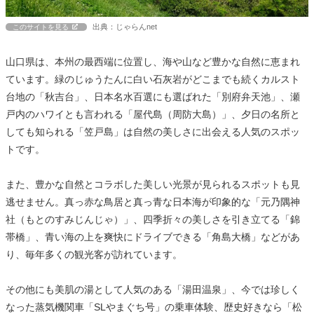
出典：じゃらんnet
このサイトを見る
山口県は、本州の最西端に位置し、海や山など豊かな自然に恵まれ
ています。緑のじゅうたんに白い石灰岩がどこまでも続くカルスト
台地の「秋吉台」、日本名水百選にも選ばれた「別府弁天池」、瀬
戸内のハワイとも言われる「屋代島（周防大島）」、夕日の名所と
しても知られる「笠戸島」は自然の美しさに出会える人気のスポッ
トです。
また、豊かな自然とコラボした美しい光景が見られるスポットも見
逃せません。真っ赤な鳥居と真っ青な日本海が印象的な「元乃隅神
社（もとのすみじんじゃ）」、四季折々の美しさを引き立てる「錦
帯橋」、青い海の上を爽快にドライブできる「角島大橋」などがあ
り、毎年多くの観光客が訪れています。
その他にも美肌の湯として人気のある「湯田温泉」、今では珍しく
なった蒸気機関車「SLやまぐち号」の乗車体験、歴史好きなら「松