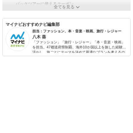
パックツアーに使えるクーポン
全てを見る
マイナビおすすめナビ編集部
担当：ファッション、本・音楽・映画、旅行・レジャー
八木 葵
「ファッション」「旅行・レジャー」「本・音楽・映画」
を担当。47都道府県制覇、海外10か国以上を旅した経験を
活かし、旅ごとにテーマを決めて最適なプランを考えるの
が得意。また、アパレルショップでの販売経験もあり。誰
でも手軽に楽しめるプチプラとトレンドを取り入れたコー
ディネートを提案します。本や映画から受けたインスピレ
ーションを日常や仕事に活かすことを大切にし、記事では
そんな視点から選んだおすすめ作品やアイテムを紹介しま
す。