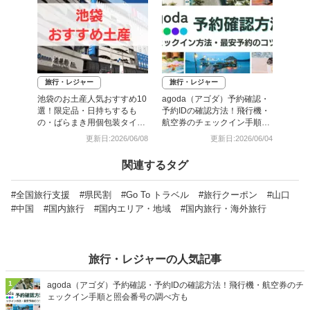
旅行・レジャー
旅行・レジャー
池袋のお土産人気おすすめ10
agoda（アゴダ）予約確認・
選！限定品・日持ちするも
予約IDの確認方法！飛行機・
の・ばらまき用個包装タイプ
航空券のチェックイン手順と
も
照会番号の調べ方も
更新日:2026/06/08
更新日:2026/06/04
関連するタグ
#全国旅行支援
#県民割
#Go To トラベル
#旅行クーポン
#山口
#中国
#国内旅行
#国内エリア・地域
#国内旅行・海外旅行
旅行・レジャーの人気記事
1
agoda（アゴダ）予約確認・予約IDの確認方法！飛行機・航空券のチ
ェックイン手順と照会番号の調べ方も