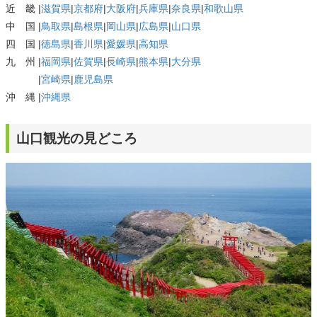
近 畿 |
滋賀県
|
京都府
|
大阪府
|
兵庫県
|
奈良県
|
和歌山県
中 国 |
鳥取県
|
島根県
|
岡山県
|
広島県
|
山口県
四 国 |
徳島県
|
香川県
|
愛媛県
|
高知県
九 州 |
福岡県
|
佐賀県
|
長崎県
|
熊本県
|
大分県
|
宮崎県
|
鹿児島県
沖 縄 |
沖縄県
山口観光の見どころ