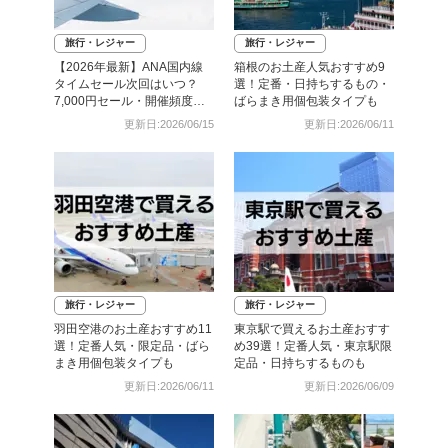
旅行・レジャー
旅行・レジャー
【2026年最新】ANA国内線
箱根のお土産人気おすすめ9
タイムセール次回はいつ？
選！定番・日持ちするもの・
7,000円セール・開催頻度・
ばらまき用個包装タイプも
予約攻略まとめ
更新日:2026/06/15
更新日:2026/06/11
旅行・レジャー
旅行・レジャー
羽田空港のお土産おすすめ11
東京駅で買えるお土産おすす
選！定番人気・限定品・ばら
め39選！定番人気・東京駅限
まき用個包装タイプも
定品・日持ちするものも
更新日:2026/06/11
更新日:2026/06/09