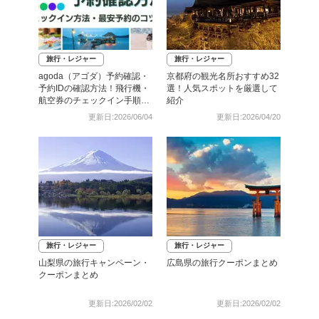
旅行・レジャー
旅行・レジャー
agoda（アゴダ）予約確認・
京都府の観光名所おすすめ32
予約IDの確認方法！飛行機・
選！人気スポットを厳選して
航空券のチェックイン手順と
紹介
照会番号の調べ方も
更新日:2026/06/04
更新日:2026/04/20
旅行・レジャー
旅行・レジャー
山梨県の旅行キャンペーン・
広島県の旅行クーポンまとめ
クーポンまとめ
更新日:2026/02/02
更新日:2026/02/02