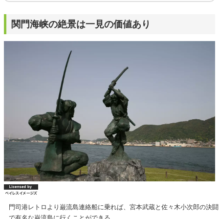
関門海峡の絶景は一見の価値あり
門司港レトロより巌流島連絡船に乗れば、宮本武蔵と佐々木小次郎の決闘
で有名な巌流島に行くことができる。