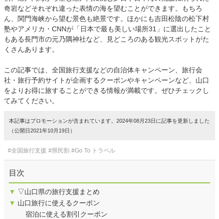
奇岩などそれぞれ違った表情の海を望むことができます。もちろ
ん、関門海峡から望む景色も絶景です。ほかにも吉田松陰の松下村
塾やアメリカ・CNNが「日本で最も美しい場所31」に選出したこと
もある長門市の元乃隅神社など、見どころのある観光スポットがた
くさんあります。
この記事では、全国旅行支援などの自治体キャンペーン、旅行会
社・旅行予約サイトが企画するクーポンやキャンペーンなど、山口
をよりお得に旅することができる情報が満載です。ぜひチェックし
てみてください。
本記事はプロモーションが含まれています。2024年08月23日に記事を更新しました
（公開日2021年10月19日）
#全国旅行支援
#県民割
#Go To トラベル
目次
▼
▽山口県の旅行支援まとめ
▼
山口旅行に使えるクーポン
宿泊に使える割引クーポン