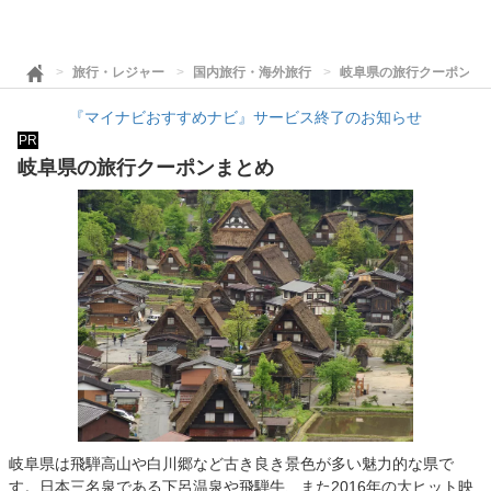
旅行・レジャー
国内旅行・海外旅行
岐阜県の旅行クーポンま
『マイナビおすすめナビ』サービス終了のお知らせ
PR
岐阜県の旅行クーポンまとめ
岐阜県は飛騨高山や白川郷など古き良き景色が多い魅力的な県で
す。日本三名泉である下呂温泉や飛騨牛、また2016年の大ヒット映