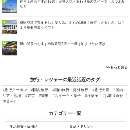
8
神戸土産おすすめ19選！定番人気・変わり種のスイーツ・おつまみ
など
9
成田空港で買えるお土産人気おすすめ16選！日持ちするもの・ばら
まき用個包装タイプも
10
銀山温泉のおすすめ温泉宿8選！一度は泊まりたい宿はここ
>>もっと見る
旅行・レジャーの最近話題のタグ
#旅行クーポン
#国内旅行
#国内旅行・海外旅行
#旅行土産
#国内エ
リア・地域
#東京
#関東
#スイーツ・菓子
#洋菓子
#お取り寄せ（
洋菓子）
カテゴリー一覧
生活雑貨・日用品
食品・ドリンク