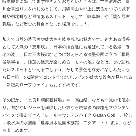
岐阜観光に際してまず押さえておきたいところは、世界遺産の「白
川合掌造り」をはじめとして、飛騨高山や郡上に残るかつての城下
町や宿場町など風情あるスポット、そして「岐阜城」や「関ケ原古
戦場」など歴史の舞台となった場所でしょう。
加えて自然の造形美や雄大さも岐阜観光の魅力です。迫力ある渓谷
として人気の「恵那峡」、日本の滝百選にも選ばれている名瀑「養
老の滝」、日本三大桜のひとつに数えられる漆墨公園に立つ「根尾
谷淡墨桜」、睡蓮の絶景が楽しめる「モネの池」などは、ぜひ訪れ
たいスポットといえるでしょう。そして景色を存分に楽しみたいな
ら日本唯一の2階建てゴンドラで北アルプスの雄大な景色が見られる
「新穂高ロープウェイ」もおすすめです。
そのほか、「長良川鵜飼観覧船」や「高山祭」なども一見の価値あ
り。遊びやレジャーを満喫したい方なら廃線後の鉄路をマウンテン
バイクで疾走できる「レールマウンテンバイク Gattan Go!!」、珍し
い淡水魚の水族館「世界淡水魚園水族館 アクア・トト ぎふ」など
も楽しめます。