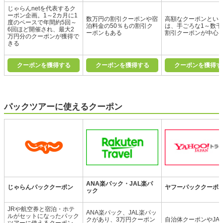
じゃらんnetを代表するク
ーポン企画。1～2カ月に1
数万円の割引クーポンや宿
高額なクーポンとい
度のペースで年間約5回～
泊料金の50％もの割引ク
は、手ごろな1～数千
6回ほど開催され、最大2
ーポンもある
割引クーポンが中心
万円分のクーポンが獲得で
きる
クーポンを獲得する
クーポンを獲得する
クーポンを獲得す
パックツアーに使えるクーポン
ANA楽パック・JAL楽パ
じゃらんパッククーポン
ヤフーパッククーポ
ック
JRや航空券と宿泊・ホテ
ANA楽パック、JAL楽パッ
ルがセットになったパック
クがあり、3万円クーポン
自治体クーポンやJA
ツアーに使えるクーポン。