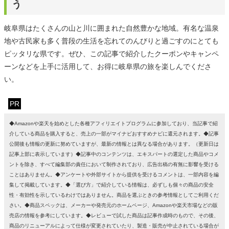
う
岐阜県はたくさんの山と川に囲まれた自然豊かな地域。有名な温泉
地や古民家も多く普段の生活を忘れてのんびりと過ごすのにとても
ピッタリな県です。ぜひ、この記事で紹介したクーポンやキャンペ
ーンなどを上手に活用して、お得に岐阜県の旅を楽しんでくださ
い。
PR
◆Amazonや楽天を始めとした各種アフィリエイトプログラムに参加しており、当記事で紹
介している商品を購入すると、売上の一部がマイナビおすすめナビに還元されます。◆記事
公開後も情報の更新に努めていますが、最新の情報とは異なる場合があります。（更新日は
記事上部に表示しています）◆記事中のコンテンツは、エキスパートの選定した商品やコメ
ントを除き、すべて編集部の責任において制作されており、広告出稿の有無に影響を受ける
ことはありません。◆アンケートや外部サイトから提供を受けるコメントは、一部内容を編
集して掲載しています。◆「選び方」で紹介している情報は、必ずしも個々の商品の安全
性・有効性を示しているわけではありません。商品を選ぶときの参考情報としてご利用くだ
さい。◆商品スペックは、メーカーや発売元のホームページ、Amazonや楽天市場などの販
売店の情報を参考にしています。◆レビューで試した商品は記事作成時のもので、その後、
商品のリニューアルによって仕様が変更されていたり、製造・販売が中止されている場合が