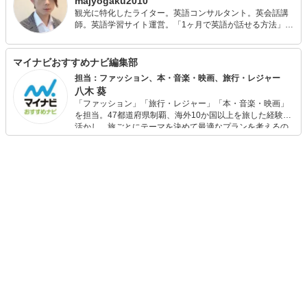
majyogaku2010
観光に特化したライター。英語コンサルタント。英会話講
師。英語学習サイト運営。「1ヶ月で英語が話せる方法」を
レッスンを通じて日々伝えています。 長年執筆業に携わっ
ており、魅力がより一層引き立つ言葉を意識してコンテン
ツをお届けしています。日本三代名泉「下呂温泉」観光大
マイナビおすすめナビ編集部
使、メディアで話題の観光スポットから極秘スポットまで
担当：ファッション、本・音楽・映画、旅行・レジャー
ご案内。 現在、「体から痛みを消す」世界唯一の技術習得
八木 葵
を目指して奮闘＆発信中。
「ファッション」「旅行・レジャー」「本・音楽・映画」
を担当。47都道府県制覇、海外10か国以上を旅した経験を
活かし、旅ごとにテーマを決めて最適なプランを考えるの
が得意。また、アパレルショップでの販売経験もあり。誰
でも手軽に楽しめるプチプラとトレンドを取り入れたコー
ディネートを提案します。本や映画から受けたインスピレ
ーションを日常や仕事に活かすことを大切にし、記事では
そんな視点から選んだおすすめ作品やアイテムを紹介しま
す。