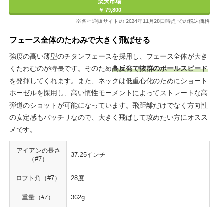
楽天市場
￥ 79,800
※各社通販サイトの 2024年11月28日時点 での税込価格
フェース全体のたわみで大きく飛ばせる
強度の高い薄型のチタンフェースを採用し、フェース全体が大き
くたわむのが特長です。そのため
高反発で抜群のボールスピード
を発揮してくれます。また、ネックは低重心化のためにショート
ホーゼルを採用し、高い慣性モーメントによってストレートな高
弾道のショットが可能になっています。飛距離だけでなく方向性
の安定感もバッチリなので、大きく飛ばして攻めたい方にオスス
メです。
アイアンの長さ
37.25インチ
（#7）
ロフト角（#7）
28度
重量（#7）
362g