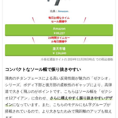
出典：
Amazon
毎日お得なタイム
セール開催中
Amazon
￥89,227
24時間タイムセー
ル毎日開催中
楽天市場
￥ 134,640
※各社通販サイトの 2024年11月28日時点 での税込価格
コンパクトなソール幅で振り抜きやすい
薄肉のチタンフェースによる高い反発性能が魅力の「ゼクシオ」
シリーズ。ボディ下部と後方部の柔軟性のギャップにより、高弾
道で大きく飛ぶのがポイントです。こちらはソール幅を「ゼクシ
オ12アイアン」に合わせ、
さらに構えやすく振り抜きやすいデザ
イン
になっています。また、こちらのモデルにもL字グルーブが
搭載されているので、より大きなたわみで飛距離のアップも狙え
ます。