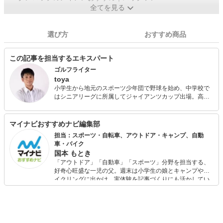
全てを見る
選び方
おすすめ商品
この記事を担当するエキスパート
ゴルフライター
toya
小学生から地元のスポーツ少年団で野球を始め、中学校で
はシニアリーグに所属してジャイアンツカップ出場。高校
生になり軟式野球部に所属して全国大会優勝という経歴が
ある。俊足巧打の外野手で核弾頭タイプ。 現在は30歳を過
ぎてから始めたゴルフにハマり、ゴルフライターとしてデ
マイナビおすすめナビ編集部
ビューしはや5年。ついに自身のラジオ番組まで持つように
担当：スポーツ・自転車、アウトドア・キャンプ、自動
なった。 趣味はゴルフに釣り、カメラマンとして撮影を行
車・バイク
ったり、コスメコンシェルジュとしてモデルへのメイクも
国本 もとき
手掛ける。
「アウトドア」「自動車」「スポーツ」分野を担当する、
好奇心旺盛な一児の父。週末は小学生の娘とキャンプやサ
イクリングに出かけ、実体験を記事づくりにも活かしてい
ます。読者の「知りたい」を分かりやすく届けることをモ
ットーに、信頼できるコンテンツ制作に努めています。