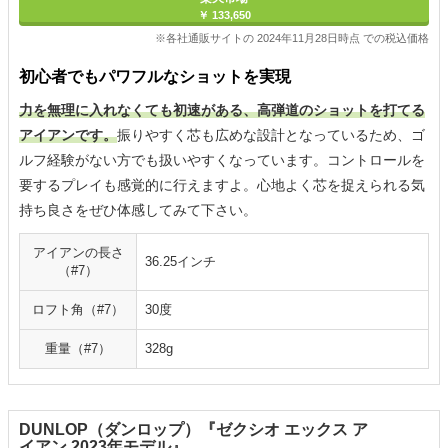
￥ 133,650
※各社通販サイトの 2024年11月28日時点 での税込価格
初心者でもパワフルなショットを実現
力を無理に入れなくても初速がある、高弾道のショットを打てる
アイアンです。
振りやすく芯も広めな設計となっているため、ゴ
ルフ経験がない方でも扱いやすくなっています。コントロールを
要するプレイも感覚的に行えますよ。心地よく芯を捉えられる気
持ち良さをぜひ体感してみて下さい。
アイアンの長さ
36.25インチ
（#7）
ロフト角（#7）
30度
重量（#7）
328g
DUNLOP（ダンロップ）『ゼクシオ エックス ア
イアン 2023年モデル』