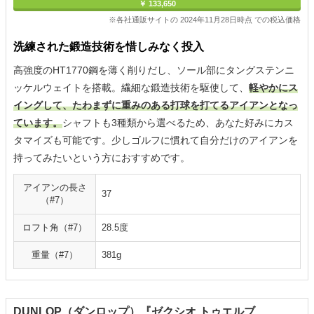
￥ 133,650
※各社通販サイトの 2024年11月28日時点 での税込価格
洗練された鍛造技術を惜しみなく投入
高強度のHT1770鋼を薄く削りだし、ソール部にタングステンニ
ッケルウェイトを搭載。繊細な鍛造技術を駆使して、
軽やかにス
イングして、たわまずに重みのある打球を打てるアイアンとなっ
ています。
シャフトも3種類から選べるため、あなた好みにカス
タマイズも可能です。少しゴルフに慣れて自分だけのアイアンを
持ってみたいという方におすすめです。
アイアンの長さ
37
（#7）
ロフト角（#7）
28.5度
重量（#7）
381g
DUNLOP（ダンロップ）『ゼクシオ トゥエルブ