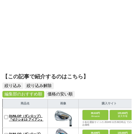
【この記事で紹介するのはこちら】
絞り込み
絞り込み解除
編集部のおすすめ順
価格の安い順
商品名
画像
購入サイト
88,610円
133,650円
DUNLOP（ダンロップ）
Amazon
楽天市場
『ゼクシオ13 アイアン』
※各社通販サイトの 2024年11月28日時点 での税
込価格
88,608円
133,650円
DUNLOP（ダンロップ）