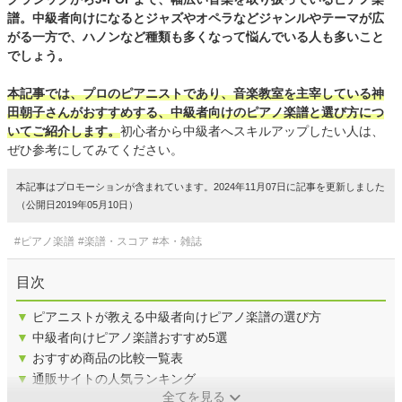
譜。中級者向けになるとジャズやオペラなどジャンルやテーマが広
がる一方で、ハノンなど種類も多くなって悩んでいる人も多いこと
でしょう。
本記事では、プロのピアニストであり、音楽教室を主宰している神
田朝子さんがおすすめする、中級者向けのピアノ楽譜と選び方につ
いてご紹介します。
初心者から中級者へスキルアップしたい人は、
ぜひ参考にしてみてください。
本記事はプロモーションが含まれています。2024年11月07日に記事を更新しました
（公開日2019年05月10日）
#ピアノ楽譜
#楽譜・スコア
#本・雑誌
目次
▼
ピアニストが教える中級者向けピアノ楽譜の選び方
▼
中級者向けピアノ楽譜おすすめ5選
▼
おすすめ商品の比較一覧表
▼
通販サイトの人気ランキング
全てを見る