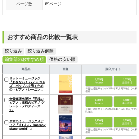
ページ数
69ページ
おすすめ商品の比較一覧表
絞り込み
絞り込み解除
編集部のおすすめ順
価格の安い順
商品名
画像
購入サイト
リットーミュージック
1,375円
1,375円
『あきない！ ハノン ジャ
Amazon
楽天市場
ズ、ポップスを弾くため
※各社通販サイトの 2024年11月7日時点 での税
の・ピアノトレーニング
価格
集』
全音楽譜出版社『王様の
1,980円
1,980円
ピアノ：王様のピアノ グ
Amazon
楽天市場
レート・メロディーズ
※各社通販サイトの 2024年11月02日時点 での税
1』
込価格
2,750円
2,750円
ヤマハミュージックメデ
Amazon
楽天市場
ィア『まらしぃ（marasy
piano world）』
※各社通販サイトの 2024年11月7日時点 での税
価格