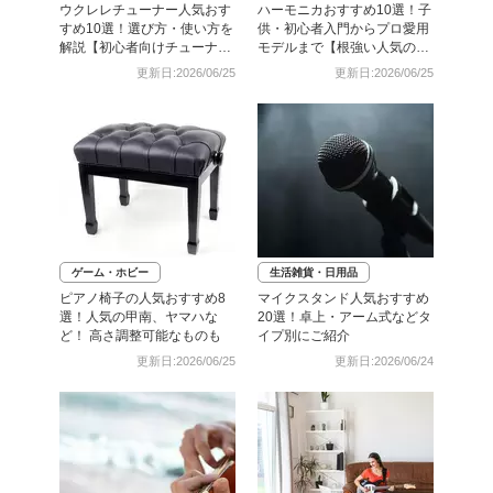
ウクレレチューナー人気おす
ハーモニカおすすめ10選！子
すめ10選！選び方・使い方を
供・初心者入門からプロ愛用
解説【初心者向けチューナー
モデルまで【根強い人気の楽
もご紹介】
器】
更新日:2026/06/25
更新日:2026/06/25
ゲーム・ホビー
生活雑貨・日用品
ピアノ椅子の人気おすすめ8
マイクスタンド人気おすすめ
選！人気の甲南、ヤマハな
20選！卓上・アーム式などタ
ど！ 高さ調整可能なものも
イプ別にご紹介
更新日:2026/06/25
更新日:2026/06/24