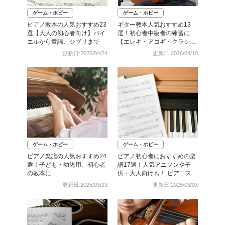
ゲーム・ホビー
ゲーム・ホビー
ピアノ教本の人気おすすめ23
ギター教本人気おすすめ13
選【大人の初心者向け】バイ
選！初心者中級者の練習に
エルから童謡、ジブリまで
【エレキ・アコギ・クラシッ
ク】
更新日:2026/04/24
更新日:2026/04/10
ゲーム・ホビー
ゲーム・ホビー
ピアノ楽譜の人気おすすめ24
ピアノ初心者におすすめの楽
選！子ども・幼児用、初心者
譜17選！人気アニソンや子
の教本に
供・大人向けも！ ピアニスト
厳選
更新日:2025/03/23
更新日:2025/03/03