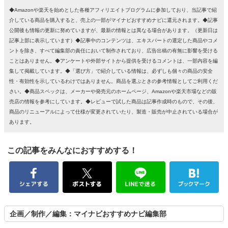
◆Amazonや楽天を始めとした各種アフィリエイトプログラムに参加しており、当記事で紹
介している商品を購入すると、売上の一部がマイナビおすすめナビに還元されます。◆記事
公開後も情報の更新に努めていますが、最新の情報とは異なる場合があります。（更新日は
記事上部に表示しています）◆記事中のコンテンツは、エキスパートの選定した商品やコメ
ントを除き、すべて編集部の責任において制作されており、広告出稿の有無に影響を受ける
ことはありません。◆アンケートや外部サイトから提供を受けるコメントは、一部内容を編
集して掲載しています。◆「選び方」で紹介している情報は、必ずしも個々の商品の安全
性・有効性を示しているわけではありません。商品を選ぶときの参考情報としてご利用くだ
さい。◆商品スペックは、メーカーや発売元のホームページ、Amazonや楽天市場などの販
売店の情報を参考にしています。◆レビューで試した商品は記事作成時のもので、その後、
商品のリニューアルによって仕様が変更されていたり、製造・販売が中止されている場合が
あります。
この記事をみんなにおすすめする！
企画／制作／編集：マイナビおすすめナビ編集部