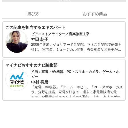
選び方
おすすめ商品
この記事を担当するエキスパート
ピアニスト／ライター／音楽教室主宰
神田 朝子
2009年渡米。ジュリアード音楽院、マネス音楽院で研鑽を
積む。 室内楽、ミュージカル伴奏、教会奏楽などを手がけ
る傍ら、約150名、25カ国の異なるルーツを持つ国際色豊
かな生徒を指導。 2018年春に拠点を東京に移し、音楽教室
『epiphany piano studio（エピファニーピアノスタジ
マイナビおすすめナビ編集部
オ）』をスタート。レッスンの詳細・お問い合わせはHPま
担当：家電・AV機器、PC・スマホ・カメラ、ゲーム・ホ
で。 またライターとして、ウェブメディアを中心にファッ
ビー
ション、トレンド、ビューティ、フェミニズムなどを働く
中村 宥磨
女性に向けて執筆中。
「家電・AV機器」「ゲーム・ホビー」「PC・スマホ・カメ
ラ」分野を担当。家電が好きで、週末に家電量販店で最新
モデルや機能をチェックするのが趣味。また、友人とゲー
ムを楽しみながら、新作タイトルやイベント情報もいち早
くキャッチ。記事を通して、生活の質を底上げしてくれる
スタイリッシュで使いやすい家電や、みんなで楽しめるゲ
ームを発信していきます！