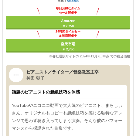
出典：
Amazon
毎日お得なタイム
セール開催中
Amazon
￥2,750
24時間タイムセー
ル毎日開催中
楽天市場
￥ 2,750
※各社通販サイトの 2024年11月7日時点 での税込価格
ピアニスト／ライター／音楽教室主宰
神田 朝子
話題のピアニストの超絶技巧を体感
YouTubeやニコニコ動画で大人気のピアニスト、まらしぃ
さん。オリジナルもコピーも超絶技巧を感じる独特なアレ
ンジで思わず聴き入ってしまう演奏。そんな彼のパフォー
マンスから採譜された曲集です。