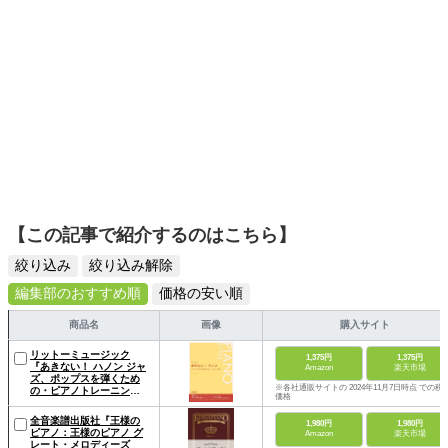
【この記事で紹介するのはこちら】
絞り込み
絞り込み解除
編集部のおすすめ順
価格の安い順
商品名
画像
購入サイト
リットーミュージック
1,375円
1,375円
『あきない！ ハノン ジャ
Amazon
楽天市場
ズ、ポップスを弾くため
※各社通販サイトの 2024年11月7日時点 での税
の・ピアノトレーニング
価格
集』
全音楽譜出版社『王様の
1,980円
1,980円
ピアノ：王様のピアノ グ
Amazon
楽天市場
レート・メロディーズ