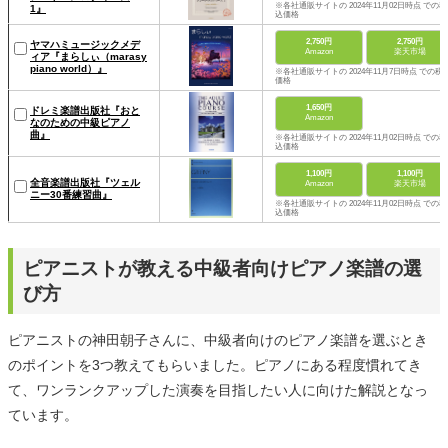
※各社通販サイトの 2024年11月02日時点 での税
1』
込価格
2,750円
2,750円
ヤマハミュージックメデ
Amazon
楽天市場
ィア『まらしぃ（marasy
piano world）』
※各社通販サイトの 2024年11月7日時点 での税
価格
1,650円
ドレミ楽譜出版社『おと
Amazon
なのための中級ピアノ
曲』
※各社通販サイトの 2024年11月02日時点 での税
込価格
1,100円
1,100円
全音楽譜出版社『ツェル
Amazon
楽天市場
ニー30番練習曲』
※各社通販サイトの 2024年11月02日時点 での税
込価格
ピアニストが教える中級者向けピアノ楽譜の選
び方
ピアニストの神田朝子さんに、中級者向けのピアノ楽譜を選ぶとき
のポイントを3つ教えてもらいました。ピアノにある程度慣れてき
て、ワンランクアップした演奏を目指したい人に向けた解説となっ
ています。