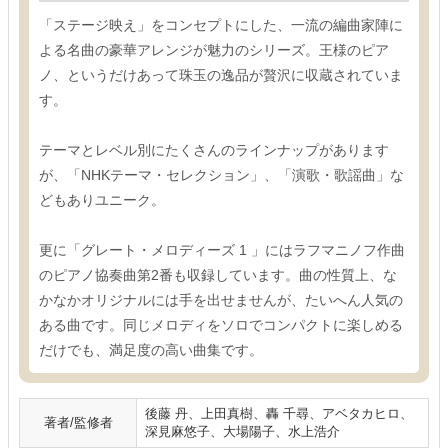
「ステージ映え」をコンセプトにした、一流の編曲家陣に
よる名曲の豪華アレンジが魅力のシリーズ。王様のピア
ノ、というだけあって珠玉の逸品が贅沢に収蔵されていま
す。
テーマとレベル別にたくさんのラインナップがあります
が、「NHKテーマ・セレクション」、「演歌・歌謡曲」な
どもありユニーク。
更に「グレート・メロディーズ 1 」にはラフマニノフ作曲
のピアノ協奏曲第2番も収録しています。曲の性質上、な
かなかオリジナルには手を出せませんが、たいへん人気の
ある曲です。同じメロディをソロでコンパクトに楽しめる
だけでも、満足度の高い曲集です。
後藤 丹、上田真樹、轟 千尋、アベタカヒロ、
著者/監修者
深見麻悠子、大場陽子、水上浩介