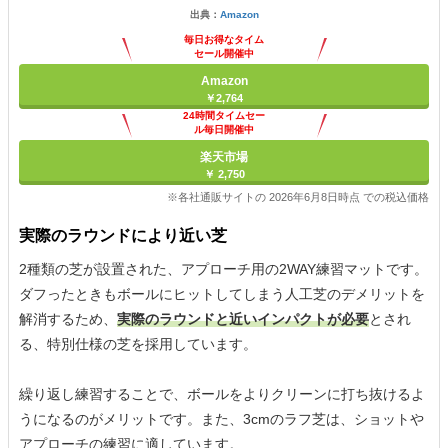
出典：
Amazon
毎日お得なタイム
セール開催中
Amazon
￥2,764
24時間タイムセー
ル毎日開催中
楽天市場
￥ 2,750
※各社通販サイトの 2026年6月8日時点 での税込価格
実際のラウンドにより近い芝
2種類の芝が設置された、アプローチ用の2WAY練習マットです。
ダフったときもボールにヒットしてしまう人工芝のデメリットを
解消するため、
実際のラウンドと近いインパクトが必要
とされ
る、特別仕様の芝を採用しています。
繰り返し練習することで、ボールをよりクリーンに打ち抜けるよ
うになるのがメリットです。また、3cmのラフ芝は、ショットや
アプローチの練習に適しています。