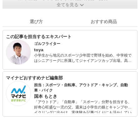
全てを見る
選び方
おすすめ商品
この記事を担当するエキスパート
ゴルフライター
toya
小学生から地元のスポーツ少年団で野球を始め、中学校で
はシニアリーグに所属してジャイアンツカップ出場。高校
生になり軟式野球部に所属して全国大会優勝という経歴が
ある。俊足巧打の外野手で核弾頭タイプ。 現在は30歳を過
ぎてから始めたゴルフにハマり、ゴルフライターとしてデ
マイナビおすすめナビ編集部
ビューしはや5年。ついに自身のラジオ番組まで持つように
担当：スポーツ・自転車、アウトドア・キャンプ、自動
なった。 趣味はゴルフに釣り、カメラマンとして撮影を行
車・バイク
ったり、コスメコンシェルジュとしてモデルへのメイクも
国本 もとき
手掛ける。
「アウトドア」「自動車」「スポーツ」分野を担当する、
好奇心旺盛な一児の父。週末は小学生の娘とキャンプやサ
イクリングに出かけ、実体験を記事づくりにも活かしてい
ます。読者の「知りたい」を分かりやすく届けることをモ
ットーに、信頼できるコンテンツ制作に努めています。