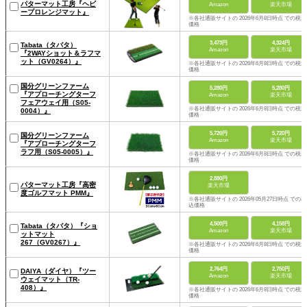
パターマット工房『ヘビ
Amazon
楽天市場
ープロレンジマット』
※各社通販サイトの 2026年6月8日時点 での税込
価格
3,473円
4,324円
Tabata（タバタ）
Amazon
楽天市場
『2WAYショット＆ラフマ
ット（GV0264）』
※各社通販サイトの 2026年6月8日時点 での税込
価格
国分グリーンファーム
5,280円
5,280円
『アプローチングターフ
Amazon
楽天市場
フェアウェイ用（S05-
※各社通販サイトの 2026年6月8日時点 での税込
0004）』
価格
5,720円
5,720円
国分グリーンファーム
Amazon
楽天市場
『アプローチングターフ
ラフ用（S05-0005）』
※各社通販サイトの 2026年6月8日時点 での税込
価格
2,880円
パターマット工房『高密
楽天市場
度ゴルフマット PMM』
※各社通販サイトの 2026年05月27日時点 での税
込価格
4,500円
4,158円
Tabata（タバタ）『ショ
Amazon
楽天市場
ットマット
267（GV0267）』
※各社通販サイトの 2026年6月8日時点 での税込
価格
2,764円
2,750円
DAIYA（ダイヤ）『ツー
Amazon
楽天市場
ウェイマット（TR-
408）』
※各社通販サイトの 2026年6月8日時点 での税込
価格