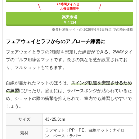
24時間タイムセー
ル毎日開催中
楽天市場
￥ 4,324
※各社通販サイトの 2026年6月8日時点 での税込価格
フェアウェイとラフからのアプローチ練習に
フェアウェイとラフの2種類を想定した練習ができる、2WAYタイ
プのゴルフ用練習マットです。長さの異なる芝が設置されてお
り、フルショットもできます。
白線が書かれたマットのほうは、
スイング軌道を安定させるため
の練習
にぴったり。底面には、ラバースポンジが貼られているた
め、ショットの際の衝撃を抑えられて、室内でも練習しやすいで
しょう。
サイズ
43×25.3cm
ラフマット：PP・PE、白線マット：ナイロ
素材
ン、ベース：ラバー