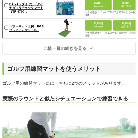
3,480円
3,100円
DAIYA（ダイヤ）『ダイ
Amazon
楽天市場
ヤダフリチェックマット
（TR-470）』
※各社通販サイトの 2026年6月8日時点 での税込
価格
10,900円
11,200円
パターマット工房『PGS
Amazon
楽天市場
プレミアムマットII』
※各社通販サイトの 2026年6月8日時点 での税込
価格
比較一覧の続きを見る
ゴルフ用練習マットを使うメリット
ゴルフ用の練習マットには、おもに2つのメリットがあります。
実際のラウンドと似たシチュエーションで練習できる