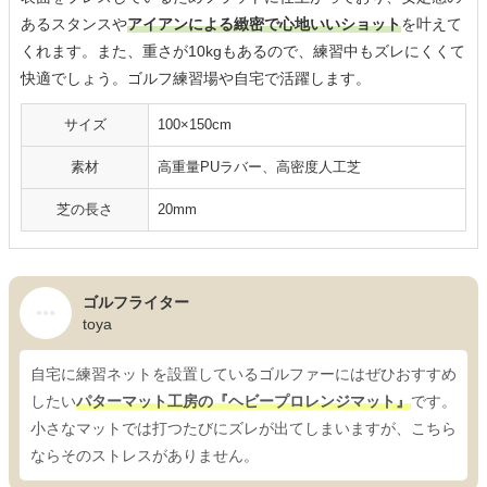
あるスタンスや
アイアンによる緻密で心地いいショット
を叶えて
くれます。また、重さが10kgもあるので、練習中もズレにくくて
快適でしょう。ゴルフ練習場や自宅で活躍します。
サイズ
100×150cm
素材
高重量PUラバー、高密度人工芝
芝の長さ
20mm
ゴルフライター
toya
自宅に練習ネットを設置しているゴルファーにはぜひおすすめ
したい
パターマット工房の『ヘビープロレンジマット』
です。
小さなマットでは打つたびにズレが出てしまいますが、こちら
ならそのストレスがありません。