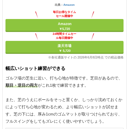
出典：
Amazon
毎日お得なタイム
セール開催中
Amazon
￥5,720
24時間タイムセー
ル毎日開催中
楽天市場
￥ 5,720
※各社通販サイトの 2026年6月8日時点 での税込価格
幅広いショット練習ができる
ゴルフ場の芝生に近い、打ち心地が特徴です。芝目があるので、
順目・逆目の両方
がこれ1枚で練習できます。
また、芝のうえにボールをそっと置くか、しっかり沈めておくか
によって打ち心地が変わるため、より幅広いショットが試せま
す。芝の下には、厚み1cmのゴムマットが取りつけられており、
フルスイングをしてもズレにくく使いやすいでしょう。