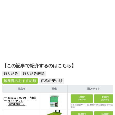
【この記事で紹介するのはこちら】
絞り込み
絞り込み解除
編集部のおすすめ順
価格の安い順
商品名
画像
購入サイト
1,955円
1,980円
Tabata（タバタ）『藤田
Amazon
楽天市場
タッチマット
（GV0287）』
※各社通販サイトの 2026年6月8日時点 での税込
価格
16,900円
16,900円