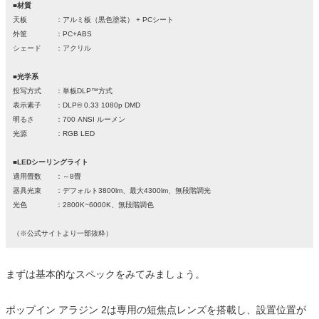
■材質
天板 ：アルミ板（黒色塗装） + PCシート
外筐 ：PC+ABS
シェード ：アクリル
■光学系
投写方式 ：単板DLP™方式
表示素子 ：DLP® 0.33 1080p DMD
明るさ ：700 ANSI ルーメン
光源 ：RGB LED
■LEDシーリングライト
適用畳数 ：～8畳
器具光束 ：デフォルト3800lm、最大4300lm、無段階調光
光色 ：2800K~6000K、無段階調色
（※公式サイトより一部抜粋）
まずは基本的なスペックをみてみましょう。
ポップイン アラジン 2は専用の短焦点レンズを搭載し、設置位置が