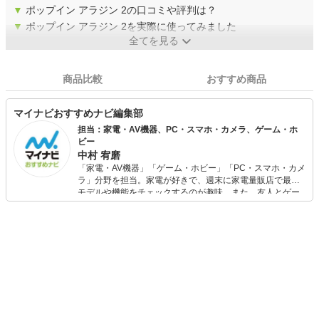
▼
ポップイン アラジン 2の口コミや評判は？
▼
ポップイン アラジン 2を実際に使ってみました
全てを見る
商品比較
おすすめ商品
マイナビおすすめナビ編集部
担当：家電・AV機器、PC・スマホ・カメラ、ゲーム・ホ
ビー
中村 宥磨
「家電・AV機器」「ゲーム・ホビー」「PC・スマホ・カメ
ラ」分野を担当。家電が好きで、週末に家電量販店で最新
モデルや機能をチェックするのが趣味。また、友人とゲー
ムを楽しみながら、新作タイトルやイベント情報もいち早
くキャッチ。記事を通して、生活の質を底上げしてくれる
スタイリッシュで使いやすい家電や、みんなで楽しめるゲ
ームを発信していきます！