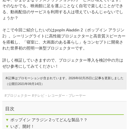
そのなかでも、映画館に足を運ぶことなく自宅で楽しむことができ
る、動画配信のサービスを利用する人は増えているんじゃないでし
ょうか？
そこで今回ご紹介したいのはpopIn Aladdin 2（ポップイン アラジン
2）。シーリングライトに高性能プロジェクターと高音質スピーカー
を搭載し、「寝室に、大画面のある暮らし」をコンセプトに開発さ
れた世界初の照明一体型プロジェクターです。
詳しく検証していきますので、プロジェクター導入を検討中の方は
ぜひ参考にしてみてください！
本記事はプロモーションが含まれています。2026年02月25日に記事を更新しました
（公開日2021年09月14日）
#プロジェクター
#テレビ・レコーダー・プレーヤー
目次
▼
ポップイン アラジン 2ってどんな製品？？
▼
いざ、開封！