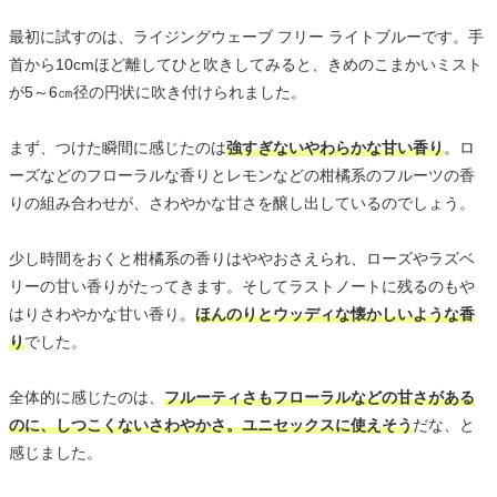
最初に試すのは、ライジングウェーブ フリー ライトブルーです。手
首から10cmほど離してひと吹きしてみると、きめのこまかいミスト
が5～6㎝径の円状に吹き付けられました。
まず、つけた瞬間に感じたのは
強すぎないやわらかな甘い香り
。ロ
ーズなどのフローラルな香りとレモンなどの柑橘系のフルーツの香
りの組み合わせが、さわやかな甘さを醸し出しているのでしょう。
少し時間をおくと柑橘系の香りはややおさえられ、ローズやラズベ
リーの甘い香りがたってきます。そしてラストノートに残るのもや
はりさわやかな甘い香り。
ほんのりとウッディな懐かしいような香
り
でした。
全体的に感じたのは、
フルーティさもフローラルなどの甘さがある
のに、しつこくないさわやかさ。ユニセックスに使えそう
だな、と
感じました。