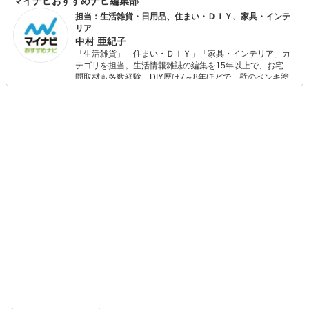
マイナビおすすめナビ編集部
担当：生活雑貨・日用品、住まい・ＤＩＹ、家具・インテ
リア
中村 亜紀子
「生活雑貨」「住まい・ＤＩＹ」「家具・インテリア」カ
テゴリを担当。生活情報雑誌の編集を15年以上で、お宅訪
問取材も多数経験。DIY歴は7～8年ほどで、壁のペンキ塗
りや壁紙チェンジなどもチャレンジ済み。初心者でもモノ
選びがしやすい記事をお届けします！