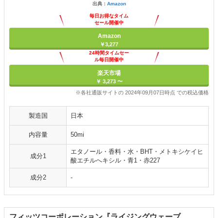
出典：
Amazon
毎日お得なタイム
セール開催中
Amazon
￥3,277
24時間タイムセー
ル毎日開催中
楽天市場
￥ 3,273 〜
※各社通販サイトの 2024年09月07日時点 での税込価格
製造国
日本
内容量
50mi
エタノール・香料・水・BHT・メトキシケイヒ
成分1
酸エチルへキシル・青1・赤227
成分2
-
フィッツコーポレーション『ライジングウェーブ