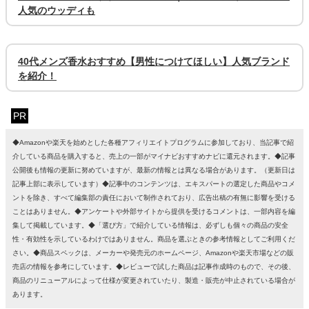
人気のウッディも
40代メンズ香水おすすめ【男性につけてほしい】人気ブランド
を紹介！
PR
◆Amazonや楽天を始めとした各種アフィリエイトプログラムに参加しており、当記事で紹
介している商品を購入すると、売上の一部がマイナビおすすめナビに還元されます。◆記事
公開後も情報の更新に努めていますが、最新の情報とは異なる場合があります。（更新日は
記事上部に表示しています）◆記事中のコンテンツは、エキスパートの選定した商品やコメ
ントを除き、すべて編集部の責任において制作されており、広告出稿の有無に影響を受ける
ことはありません。◆アンケートや外部サイトから提供を受けるコメントは、一部内容を編
集して掲載しています。◆「選び方」で紹介している情報は、必ずしも個々の商品の安全
性・有効性を示しているわけではありません。商品を選ぶときの参考情報としてご利用くだ
さい。◆商品スペックは、メーカーや発売元のホームページ、Amazonや楽天市場などの販
売店の情報を参考にしています。◆レビューで試した商品は記事作成時のもので、その後、
商品のリニューアルによって仕様が変更されていたり、製造・販売が中止されている場合が
あります。