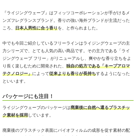
『ライジングウェーブ』はフィッツコーポレーションが手がけるメ
ンズフレグランスブランド。香りの強い海外ブランドが主流だった
ころ、
日本人男性に合う香り
を、と作られました。
中でも今回ご紹介しているフリーラインはライジングウェーブの主
力シリーズで、とても人気の高い商品です。その主力である「ライ
ジングウェーブ フリー」がリニューアルし、爽やかな香り立ちをよ
り長く楽しむために開発された、
独自の処方である「キープアロマ
テクノロジー」
によって
従来よりも香りが長持ち
するようになった
といいます。
パッケージにも注目！
ライジングウェーブのパッケージは
廃棄後に自然へ還るプラスチッ
ク素材を採用
しています。
廃棄後のプラスチック表面にバイオフィルムの成形を促す素材の配