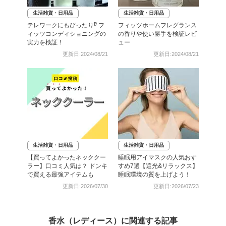
生活雑貨・日用品
生活雑貨・日用品
テレワークにもぴったり⁉ フ
フィッツホームフレグランス
ィッツコンディショニングの
の香りや使い勝手を検証レビ
実力を検証！
ュー
更新日:2024/08/21
更新日:2024/08/21
生活雑貨・日用品
生活雑貨・日用品
【買ってよかったネッククー
睡眠用アイマスクの人気おす
ラー】口コミ人気は？ ドンキ
すめ7選【遮光&リラックス】
で買える最強アイテムも
睡眠環境の質を上げよう！
更新日:2026/07/30
更新日:2026/07/23
香水（レディース）に関連する記事