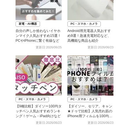
家電・AV機器
PC・スマホ・カメラ
自分の声しか拾わないイヤホ
Android用充電器人気おすす
ンマイク人気おすすめ15選！
め9選！急速充電対応など、
PCやiPhoneに繋ぐ有線など
高機能な商品も紹介
更新日:2026/06/25
更新日:2026/06/23
PC・スマホ・カメラ
PC・スマホ・カメラ
【9種比較】ダイソー100均タ
【ダイソー、セリア、キャン
ッチペン人気おすすめランキ
★ドゥで比較】人気売れ筋の
ング！ゲーム・iPad向けなど
iPhone用フィルムを100均で
全部買ってみた
更新日:2026/06/23
更新日:2026/06/23