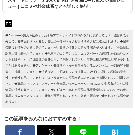
ュー｜口コミや料金体系なども詳しく解説！
PR
◆Amazonや楽天を始めとした各種アフィリエイトプログラムに参加しており、当記事で紹
介している商品を購入すると、売上の一部がマイナビおすすめナビに還元されます。◆記事
公開後も情報の更新に努めていますが、最新の情報とは異なる場合があります。（更新日は
記事上部に表示しています）◆記事中のコンテンツは、エキスパートの選定した商品やコメ
ントを除き、すべて編集部の責任において制作されており、広告出稿の有無に影響を受ける
ことはありません。◆アンケートや外部サイトから提供を受けるコメントは、一部内容を編
集して掲載しています。◆「選び方」で紹介している情報は、必ずしも個々の商品の安全
性・有効性を示しているわけではありません。商品を選ぶときの参考情報としてご利用くだ
さい。◆商品スペックは、メーカーや発売元のホームページ、Amazonや楽天市場などの販
売店の情報を参考にしています。◆レビューで試した商品は記事作成時のもので、その後、
商品のリニューアルによって仕様が変更されていたり、製造・販売が中止されている場合が
あります。
この記事をみんなにおすすめする！