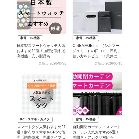
家電・AV機器
家電・AV機器
日本製スマートウォッチ人気
CINEMAGE mini（シネマー
おすすめ11選！血圧が測れる
ジュミニ）の口コミ・評判、
高機能・安い製品も
使い方をレビュー！天井にも
映せる高性能ポータブルプロ
更新日:2026/05/20
更新日:2026/05/13
ジェクター
PC・スマホ・カメラ
家電・AV機器
スマートタグ人気おすすめ21
自動開閉カーテン・スマート
選！財布やスマホをGPSで管
カーテン人気おすすめ6選！
理【防塵防水・充電タイプ
両開き・アレクサ対応も