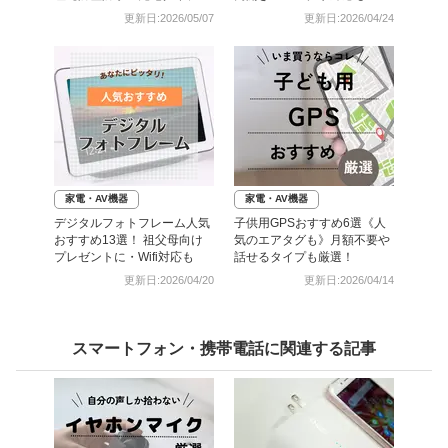
も】
更新日:2026/05/07
更新日:2026/04/24
家電・AV機器
家電・AV機器
デジタルフォトフレーム人気
子供用GPSおすすめ6選《人
おすすめ13選！ 祖父母向け
気のエアタグも》月額不要や
プレゼントに・Wifi対応も
話せるタイプも厳選！
更新日:2026/04/20
更新日:2026/04/14
スマートフォン・携帯電話に関連する記事