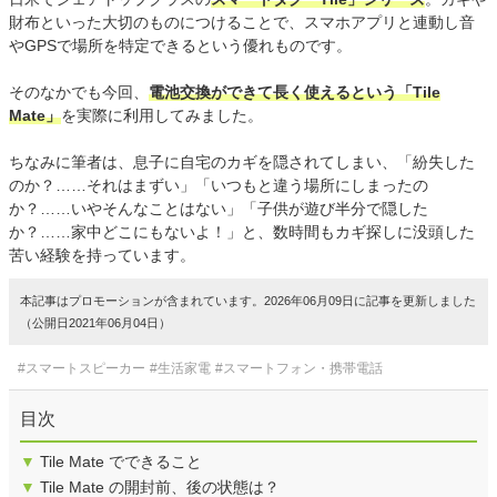
財布といった大切のものにつけることで、スマホアプリと連動し音
やGPSで場所を特定できるという優れものです。
そのなかでも今回、
電池交換ができて長く使えるという「Tile
Mate」
を実際に利用してみました。
ちなみに筆者は、息子に自宅のカギを隠されてしまい、「紛失した
のか？……それはまずい」「いつもと違う場所にしまったの
か？……いやそんなことはない」「子供が遊び半分で隠した
か？……家中どこにもないよ！」と、数時間もカギ探しに没頭した
苦い経験を持っています。
本記事はプロモーションが含まれています。2026年06月09日に記事を更新しました
（公開日2021年06月04日）
#スマートスピーカー
#生活家電
#スマートフォン・携帯電話
目次
▼
Tile Mate でできること
▼
Tile Mate の開封前、後の状態は？