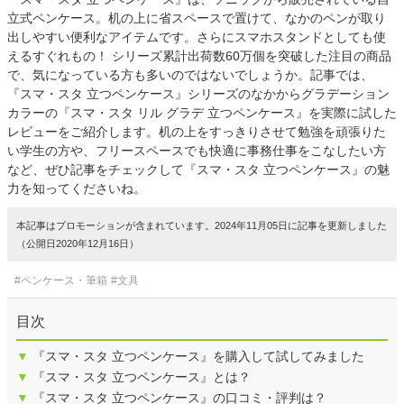
立式ペンケース。机の上に省スペースで置けて、なかのペンが取り
出しやすい便利なアイテムです。さらにスマホスタンドとしても使
えるすぐれもの！ シリーズ累計出荷数60万個を突破した注目の商品
で、気になっている方も多いのではないでしょうか。記事では、
『スマ・スタ 立つペンケース』シリーズのなかからグラデーション
カラーの『スマ・スタ リル グラデ 立つペンケース』を実際に試した
レビューをご紹介します。机の上をすっきりさせて勉強を頑張りた
い学生の方や、フリースペースでも快適に事務仕事をこなしたい方
など、ぜひ記事をチェックして『スマ・スタ 立つペンケース』の魅
力を知ってくださいね。
本記事はプロモーションが含まれています。2024年11月05日に記事を更新しました
（公開日2020年12月16日）
#ペンケース・筆箱
#文具
目次
▼
『スマ・スタ 立つペンケース』を購入して試してみました
▼
『スマ・スタ 立つペンケース』とは？
▼
『スマ・スタ 立つペンケース』の口コミ・評判は？