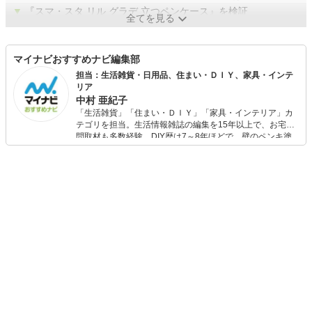
▼
『スマ・スタ リル グラデ 立つペンケース』を検証
全てを見る
マイナビおすすめナビ編集部
担当：生活雑貨・日用品、住まい・ＤＩＹ、家具・インテ
リア
中村 亜紀子
「生活雑貨」「住まい・ＤＩＹ」「家具・インテリア」カ
テゴリを担当。生活情報雑誌の編集を15年以上で、お宅訪
問取材も多数経験。DIY歴は7～8年ほどで、壁のペンキ塗
りや壁紙チェンジなどもチャレンジ済み。初心者でもモノ
選びがしやすい記事をお届けします！