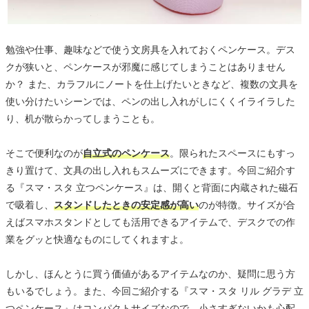
勉強や仕事、趣味などで使う文房具を入れておくペンケース。デス
クが狭いと、ペンケースが邪魔に感じてしまうことはありません
か？ また、カラフルにノートを仕上げたいときなど、複数の文具を
使い分けたいシーンでは、ペンの出し入れがしにくくイライラした
り、机が散らかってしまうことも。
そこで便利なのが
自立式のペンケース
。限られたスペースにもすっ
きり置けて、文具の出し入れもスムーズにできます。今回ご紹介す
る『スマ・スタ 立つペンケース』は、開くと背面に内蔵された磁石
で吸着し、
スタンドしたときの安定感が高い
のが特徴。サイズが合
えばスマホスタンドとしても活用できるアイテムで、デスクでの作
業をグッと快適なものにしてくれますよ。
しかし、ほんとうに買う価値があるアイテムなのか、疑問に思う方
もいるでしょう。また、今回ご紹介する『スマ・スタ リル グラデ 立
つペンケース』はコンパクトサイズなので、小さすぎないかも心配