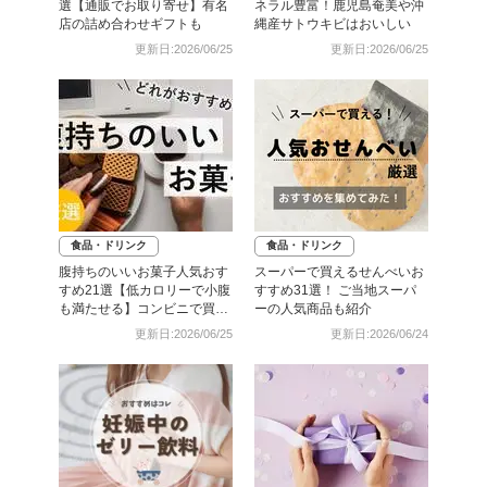
選【通販でお取り寄せ】有名
ネラル豊富！鹿児島奄美や沖
店の詰め合わせギフトも
縄産サトウキビはおいしい
更新日:2026/06/25
更新日:2026/06/25
食品・ドリンク
食品・ドリンク
腹持ちのいいお菓子人気おす
スーパーで買えるせんべいお
すめ21選【低カロリーで小腹
すすめ31選！ ご当地スーパ
も満たせる】コンビニで買え
ーの人気商品も紹介
るものも
更新日:2026/06/25
更新日:2026/06/24