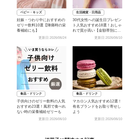
ベビー・キッズ
生活雑貨・日用品
妊娠・つわり中におすすめの
30代女性への誕生日プレゼン
ゼリー飲料10選【陣痛時の栄
ト人気おすすめ18選！おしゃ
養補給にも】
れで質が高い【金額帯別に紹
介】
更新日:2026/06/24
更新日:2026/06/10
食品・ドリンク
食品・ドリンク
子供向けのゼリー飲料の人気
マカロン人気おすすめ12選！
おすすめ23選！風邪で食べれ
有名ブランドをお取り寄せし
ない時の栄養補給ゼリーも
よう
更新日:2026/06/10
更新日:2026/06/10