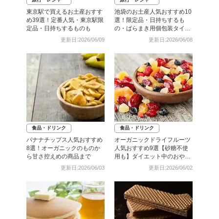
東京駅で買えるお土産おすす
池袋のお土産人気おすすめ10
め39選！定番人気・東京駅限
選！限定品・日持ちするも
定品・日持ちするものも
の・ばらまき用個包装タイプ
も
更新日:2026/06/09
更新日:2026/06/08
食品・ドリンク
食品・ドリンク
バナナチップス人気おすすめ
オーガニックドライフルーツ
8選！オーガニックのものか
人気おすすめ9選【砂糖不使
ら甘さ控えめの商品まで
用も】ダイエット中のおやつ
に
更新日:2026/06/03
更新日:2026/06/02