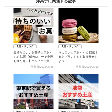
洋菓子に関連する記事
食品・ドリンク
食品・ドリンク
腹持ちのいいお菓子人気おす
マカロン人気おすすめ12選！
すめ21選【低カロリーで小腹
有名ブランドをお取り寄せし
も満たせる】コンビニで買え
よう
るものも
更新日:2026/06/25
更新日:2026/06/10
旅行・レジャー
旅行・レジャー