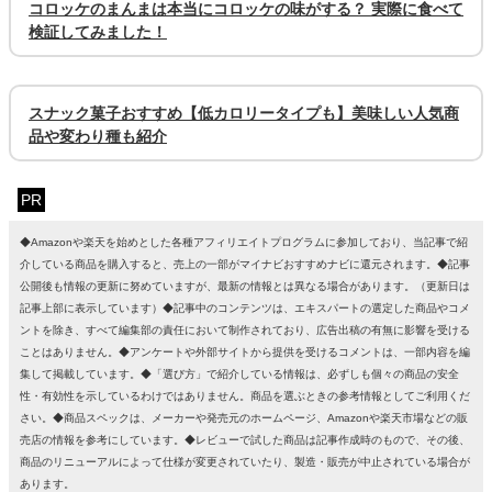
コロッケのまんまは本当にコロッケの味がする？ 実際に食べて
検証してみました！
スナック菓子おすすめ【低カロリータイプも】美味しい人気商
品や変わり種も紹介
PR
◆Amazonや楽天を始めとした各種アフィリエイトプログラムに参加しており、当記事で紹
介している商品を購入すると、売上の一部がマイナビおすすめナビに還元されます。◆記事
公開後も情報の更新に努めていますが、最新の情報とは異なる場合があります。（更新日は
記事上部に表示しています）◆記事中のコンテンツは、エキスパートの選定した商品やコメ
ントを除き、すべて編集部の責任において制作されており、広告出稿の有無に影響を受ける
ことはありません。◆アンケートや外部サイトから提供を受けるコメントは、一部内容を編
集して掲載しています。◆「選び方」で紹介している情報は、必ずしも個々の商品の安全
性・有効性を示しているわけではありません。商品を選ぶときの参考情報としてご利用くだ
さい。◆商品スペックは、メーカーや発売元のホームページ、Amazonや楽天市場などの販
売店の情報を参考にしています。◆レビューで試した商品は記事作成時のもので、その後、
商品のリニューアルによって仕様が変更されていたり、製造・販売が中止されている場合が
あります。