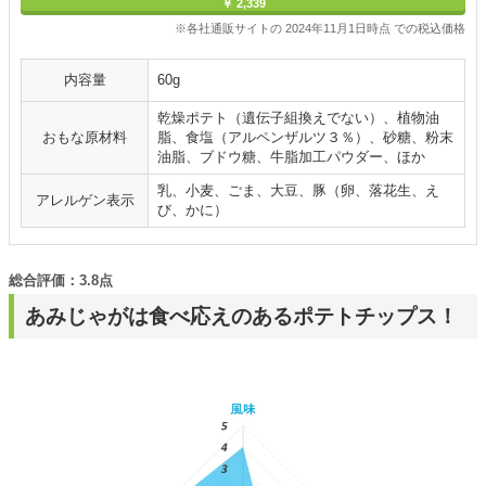
￥ 2,339
※各社通販サイトの 2024年11月1日時点 での税込価格
内容量
60g
乾燥ポテト（遺伝子組換えでない）、植物油
おもな原材料
脂、食塩（アルペンザルツ３％）、砂糖、粉末
油脂、ブドウ糖、牛脂加工パウダー、ほか
乳、小麦、ごま、大豆、豚（卵、落花生、え
アレルゲン表示
び、かに）
総合評価：3.8点
あみじゃがは食べ応えのあるポテトチップス！