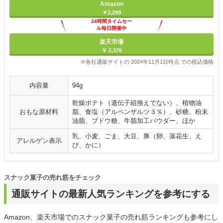
Amazon
￥2,299
24時間タイムセー
ル毎日開催中
楽天市場
￥ 2,376
※各社通販サイトの 2024年11月1日時点 での税込価格
内容量
94g
乾燥ポテト（遺伝子組換えでない）、植物油
おもな原材料
脂、食塩（アルペンザルツ３％）、砂糖、粉末
油脂、ブドウ糖、牛脂加工パウダー、ほか
乳、小麦、ごま、大豆、豚（卵、落花生、え
アレルゲン表示
び、かに）
スナック菓子の売れ筋をチェック
通販サイトの最新人気ランキングを参考にする
Amazon、楽天市場でのスナック菓子の売れ筋ランキングも参考にし