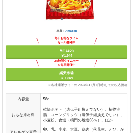
出典：
Amazon
毎日お得なタイム
セール開催中
Amazon
￥1,944
24時間タイムセー
ル毎日開催中
楽天市場
￥ 1,869
※各社通販サイトの 2024年11月1日時点 での税込価格
内容量
58g
乾燥ポテト（遺伝子組換えでない）、植物油
おもな原材料
脂、コーングリッツ（遺伝子組換えでない）、
小麦粉、食塩（鳴門の焼塩66％）、ほか
卵、乳、小麦、大豆、鶏肉（落花生、えび、か
アレルゲン表示