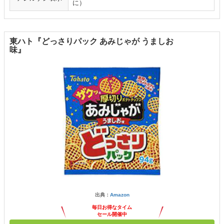
に）
東ハト『どっさりパック あみじゃが うましお
味』
出典：
Amazon
毎日お得なタイム
セール開催中