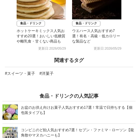
食品・ドリンク
食品・ドリンク
ホットケーキミックス人気お
ウエハース人気おすすめ7
すすめ20選！おいしい低糖質
選！有名・高級・低カロリー
や離乳食・甘くない商品も
な製品など
更新日:2026/05/29
更新日:2026/05/29
関連するタグ
#スイーツ・菓子
#洋菓子
食品・ドリンクの人気記事
1
お盆のお供え向けお菓子人気おすすめ17選！常温で日持ちする【個
包装タイプも】
2
コンビニのど飴人気おすすめ7選！セブン・ファミマ・ローソン【龍
角散やマヌカハニーも】