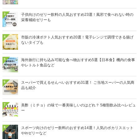
3
子供向けのゼリー飲料の人気おすすめ23選！風邪で食べれない時の
栄養補給ゼリーも
4
市販の冷凍ポテト人気おすすめ20選！電子レンジで調理できる揚げ
ないタイプも
5
海外旅行に持ち込み可能な食べ物おすすめ5選【日本食】機内の食事
やレトルト食品など
6
スーパーで買えるせんべいおすすめ31選！ ご当地スーパーの人気商
品も紹介
7
美酢（ミチョ）の味で一番美味しいのはどれ？ 5種類飲み比べレビュ
ー
8
スポーツ向けのゼリー飲料のおすすめ14選！人気のポカリスエット
やinゼリーなど