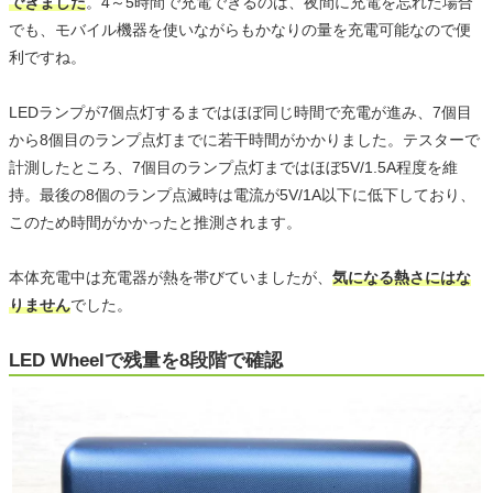
できました
。4～5時間で充電できるのは、夜間に充電を忘れた場合
でも、モバイル機器を使いながらもかなりの量を充電可能なので便
利ですね。
LEDランプが7個点灯するまではほぼ同じ時間で充電が進み、7個目
から8個目のランプ点灯までに若干時間がかかりました。テスターで
計測したところ、7個目のランプ点灯まではほぼ5V/1.5A程度を維
持。最後の8個のランプ点滅時は電流が5V/1A以下に低下しており、
このため時間がかかったと推測されます。
本体充電中は充電器が熱を帯びていましたが、
気になる熱さにはな
りません
でした。
LED Wheelで残量を8段階で確認