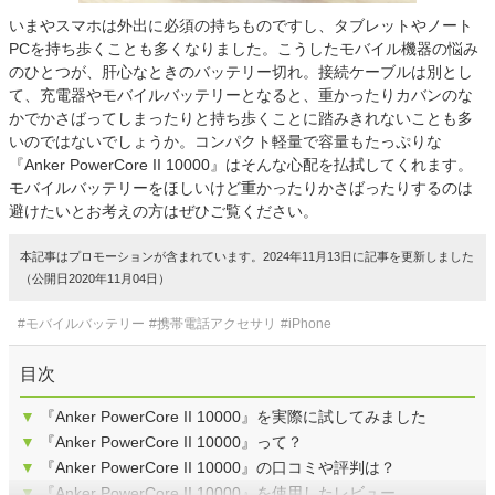
いまやスマホは外出に必須の持ちものですし、タブレットやノート
PCを持ち歩くことも多くなりました。こうしたモバイル機器の悩み
のひとつが、肝心なときのバッテリー切れ。接続ケーブルは別とし
て、充電器やモバイルバッテリーとなると、重かったりカバンのな
かでかさばってしまったりと持ち歩くことに踏みきれないことも多
いのではないでしょうか。コンパクト軽量で容量もたっぷりな
『Anker PowerCore II 10000』はそんな心配を払拭してくれます。
モバイルバッテリーをほしいけど重かったりかさばったりするのは
避けたいとお考えの方はぜひご覧ください。
本記事はプロモーションが含まれています。2024年11月13日に記事を更新しました
（公開日2020年11月04日）
#モバイルバッテリー
#携帯電話アクセサリ
#iPhone
目次
▼
『Anker PowerCore II 10000』を実際に試してみました
▼
『Anker PowerCore II 10000』って？
▼
『Anker PowerCore II 10000』の口コミや評判は？
▼
『Anker PowerCore II 10000』を使用したレビュー