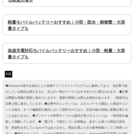
軽量モバイルバッテリーおすすめ｜小型・防水・耐衝撃・大容
量タイプも
急速充電対応モバイルバッテリーおすすめ｜小型・軽量・大容
量タイプも
PR
◆Amazonや楽天を始めとした各種アフィリエイトプログラムに参加しており、当記事で紹
介している商品を購入すると、売上の一部がマイナビおすすめナビに還元されます。◆記事
公開後も情報の更新に努めていますが、最新の情報とは異なる場合があります。（更新日は
記事上部に表示しています）◆記事中のコンテンツは、エキスパートの選定した商品やコメ
ントを除き、すべて編集部の責任において制作されており、広告出稿の有無に影響を受ける
ことはありません。◆アンケートや外部サイトから提供を受けるコメントは、一部内容を編
集して掲載しています。◆「選び方」で紹介している情報は、必ずしも個々の商品の安全
性・有効性を示しているわけではありません。商品を選ぶときの参考情報としてご利用くだ
さい。◆商品スペックは、メーカーや発売元のホームページ、Amazonや楽天市場などの販