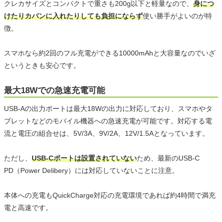
クレカサイズとコンパクトで重さも200g以下と軽量なので、
身につ
けたりカバンに入れたりしても負担にならず
使い勝手がよいのが特
徴。
スマホなら約2回のフル充電ができる10000mAhと大容量なのでいざ
というときも安心です。
最大18Wでの急速充電可能
USB-Aの出力ポートは最大18Wの出力に対応しており、スマホやタ
ブレットなどのモバイル機器への急速充電が可能です。対応する電
流と電圧の組合せは、5V/3A、9V/2A、12V/1.5Aとなっています。
ただし、
USB-Cポートは設置されていない
ため、最新のUSB-C
PD（Power Delibery）には対応していないことに注意。
本体への充電もQuickCharge対応の充電環境であれば約4時間で満充
電と高速です。