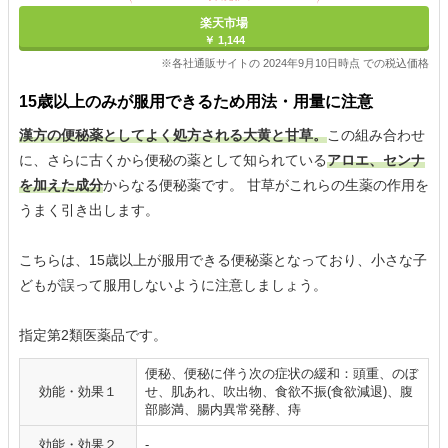
楽天市場
￥ 1,144
※各社通販サイトの 2024年9月10日時点 での税込価格
15歳以上のみが服用できるため用法・用量に注意
漢方の便秘薬としてよく処方される大黄と甘草。
この組み合わせ
に、さらに古くから便秘の薬として知られている
アロエ、センナ
を加えた成分
からなる便秘薬です。 甘草がこれらの生薬の作用を
うまく引き出します。
こちらは、15歳以上が服用できる便秘薬となっており、小さな子
どもが誤って服用しないように注意しましょう。
指定第2類医薬品です。
便秘、便秘に伴う次の症状の緩和：頭重、のぼ
効能・効果１
せ、肌あれ、吹出物、食欲不振(食欲減退)、腹
部膨満、腸内異常発酵、痔
効能・効果２
‐