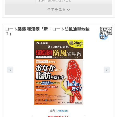
未満：服用しないこと
医薬品分類
第2類医薬品
全てを見る
ロート製薬 和漢箋『新・ロート防風通聖散錠
Ｔ』
出典：
Amazon