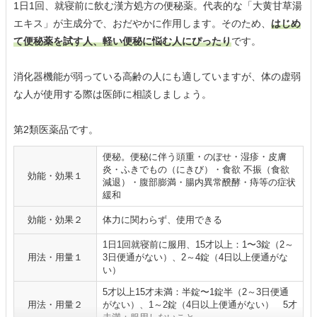
1日1回、就寝前に飲む漢方処方の便秘薬。代表的な「大黄甘草湯
エキス」が主成分で、おだやかに作用します。そのため、
はじめ
て便秘薬を試す人、軽い便秘に悩む人にぴったり
です。
消化器機能が弱っている高齢の人にも適していますが、体の虚弱
な人が使用する際は医師に相談しましょう。
第2類医薬品です。
便秘。便秘に伴う頭重・のぼせ・湿疹・皮膚
炎・ふきでもの（にきび）・食欲 不振（食欲
効能・効果１
減退）・腹部膨満・腸内異常醗酵・痔等の症状
緩和
効能・効果２
体力に関わらず、使用できる
1日1回就寝前に服用、15才以上：1〜3錠（2～
用法・用量１
3日便通がない）、2～4錠（4日以上便通がな
い）
5才以上15才未満：半錠〜1錠半（2～3日便通
用法・用量２
がない）、1～2錠（4日以上便通がない） 5才