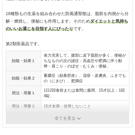
18種類もの生薬を組み合わせた防風通聖散は、脂肪を内側から分
解・燃焼し、便秘にも作用します。そのため
ダイエットと気持ち
のいいお通じを目指す人にぴったり
です。
第2類医薬品です。
体力充実して、腹部に皮下脂肪が多く、便秘が
効能・効果１
ちなものの次の諸症：高血圧や肥満に伴う動
悸・肩こり・のぼせ・むくみ・便秘、
蓄膿症（副鼻腔炎）、湿疹・皮膚炎、ふきでも
効能・効果２
の（にきび）、肥満症
1日2回食前または食間に服用、15才以上：1回
用法・用量１
4錠、
用法・用量２
15才未満：使用しないこと
医薬品分類
第2類医薬品
全てを見る