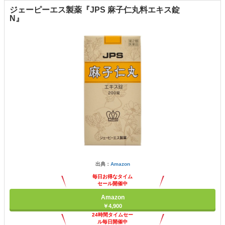
ジェーピーエス製薬『JPS 麻子仁丸料エキス錠
N』
出典：
Amazon
毎日お得なタイム
セール開催中
Amazon
￥4,900
24時間タイムセー
ル毎日開催中