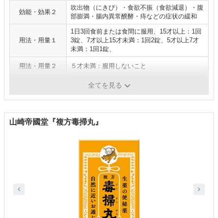
吹出物（にきび）・食欲不振（食欲減退）・腹
効能・効果２
部膨満・腸内異常醗酵・痔などの症状の緩和
1日3回食前または食間に服用、15才以上：1回
用法・用量１
3錠、7才以上15才未満：1回2錠、5才以上7才
未満：1回1錠、
用法・用量２
５才未満：服用しないこと
医薬品分類
第2類医薬品
全てを見る
山崎帝國堂『複方毒掃丸』