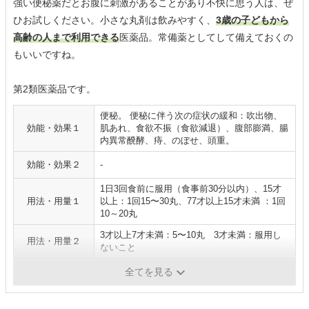
強い便秘薬だとお腹に刺激があることがあり不快に思う人は、ぜ
ひお試しください。小さな丸剤は飲みやすく、
3歳の子どもから
高齢の人まで利用できる
医薬品。常備薬としてして備えておくの
もいいですね。
第2類医薬品です。
便秘。 便秘に伴う次の症状の緩和：吹出物、
効能・効果１
肌あれ、食欲不振（食欲減退）、腹部膨満、腸
内異常醗酵、痔、のぼせ、頭重。
効能・効果２
‐
1日3回食前に服用（食事前30分以内）、15才
用法・用量１
以上：1回15〜30丸、77才以上15才未満 ：1回
10～20丸
3才以上7才未満：5〜10丸 3才未満：服用し
用法・用量２
ないこと
医薬品分類
第2類医薬品
全てを見る