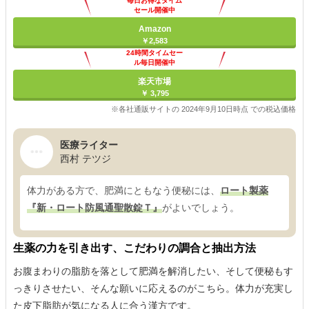
毎日お得なタイム
セール開催中
Amazon
￥2,583
24時間タイムセー
ル毎日開催中
楽天市場
￥ 3,795
※各社通販サイトの 2024年9月10日時点 での税込価格
医療ライター
西村 テツジ
体力がある方で、肥満にともなう便秘には、
ロート製薬
『新・ロート防風通聖散錠Ｔ』
がよいでしょう。
生薬の力を引き出す、こだわりの調合と抽出方法
お腹まわりの脂肪を落として肥満を解消したい、そして便秘もす
っきりさせたい、そんな願いに応えるのがこちら。体力が充実し
た皮下脂肪が気になる人に合う漢方です。