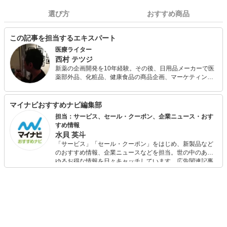
選び方
おすすめ商品
この記事を担当するエキスパート
医療ライター
西村 テツジ
新薬の企画開発を10年経験。その後、日用品メーカーで医
薬部外品、化粧品、健康食品の商品企画、マーケティン
グ、新事業開発を18年経験。 健康関連のスペシャリストと
して、青汁マイスター・ソムリエ、薬膳コーディネーター
の資格を有し、これまでに執筆は100事案を超え、商品企
マイナビおすすめナビ編集部
画提案なども含め幅広く活動中。
担当：サービス、セール・クーポン、企業ニュース・おす
すめ情報
水貝 英斗
「サービス」「セール・クーポン」をはじめ、新製品など
のおすすめ情報、企業ニュースなどを担当。世の中のあら
ゆるお得な情報を日々キャッチしています。広告関連記事
の制作にも携わり、SEOの知見を活かし商品販促のプラン
ニングも行っています。