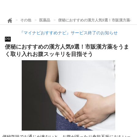
その他
医薬品
便秘におすすめの漢方人気9選！市販漢方薬を
『マイナビおすすめナビ』サービス終了のお知らせ
PR
便秘におすすめの漢方人気9選！市販漢方薬をうま
く取り入れお腹スッキリを目指そう
便秘気味でお通じが来ないと、お腹が張ったり食欲不振におちいっ