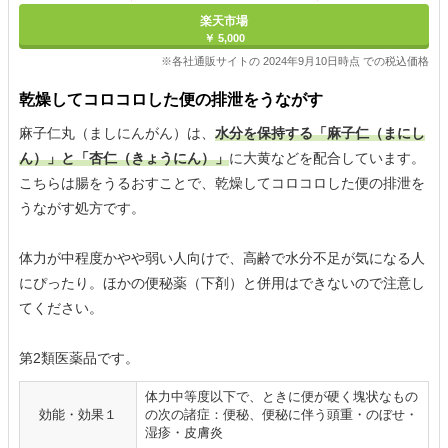
楽天市場
￥ 5,000
※各社通販サイトの 2024年9月10日時点 での税込価格
乾燥してコロコロした便の排泄をうながす
麻子仁丸（ましにんがん）は、
水分を保持する「麻子仁（まにし
ん）」と「杏仁（きょうにん）」
に大黄などを配合しています。
こちらは腸をうるおすことで、乾燥してコロコロした便の排泄を
うながす処方です。
体力が中程度かやや弱い人向けで、高齢で水分不足が気になる人
にぴったり。ほかの便秘薬（下剤）と併用はできないので注意し
てください。
第2類医薬品です。
体力中等度以下で、ときに便が硬く塊状なもの
効能・効果１
の次の諸症：便秘、便秘に伴う頭重・のぼせ・
湿疹・皮膚炎