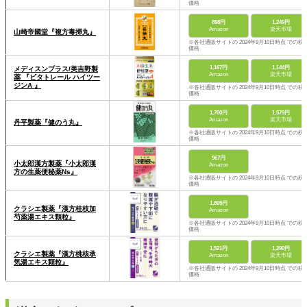
価格
898円
1,249円
Amazon
楽天市場
山崎帝國堂『複方毒掃丸』
※各社通販サイトの 2024年9月10日時点 での税
価格
1,167円
1,144円
メディスンプラス/美吉野製
Amazon
楽天市場
薬 『ビタトレール ハイツー
ジンA 』
※各社通販サイトの 2024年9月10日時点 での税
価格
1,700円
1,579円
Amazon
楽天市場
丹平製薬『健のう丸』
※各社通販サイトの 2024年9月10日時点 での税
価格
967円
小太郎漢方製薬『小太郎漢
Amazon
方の生薬便秘薬Ns』
※各社通販サイトの 2024年9月10日時点 での税
価格
1,895円
クラシエ製薬『漢方桂枝加
Amazon
芍薬湯エキス顆粒』
※各社通販サイトの 2024年9月10日時点 での税
価格
1,521円
1,290円
クラシエ製薬『漢方桃核承
Amazon
楽天市場
気湯エキス顆粒』
※各社通販サイトの 2024年9月10日時点 での税
価格