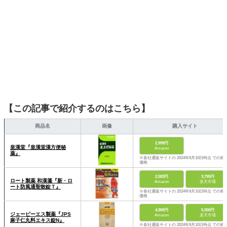
【この記事で紹介するのはこちら】
商品名
画像
購入サイト
2,999円
皇漢堂『皇漢堂漢方便秘
Amazon
薬』
※各社通販サイトの 2024年9月10日時点 での税
価格
2,583円
3,795円
ロート製薬 和漢箋『新・ロ
Amazon
楽天市場
ート防風通聖散錠Ｔ』
※各社通販サイトの 2024年9月10日時点 での税
価格
4,900円
5,000円
ジェーピーエス製薬『JPS
Amazon
楽天市場
麻子仁丸料エキス錠N』
※各社通販サイトの 2024年9月10日時点 での税