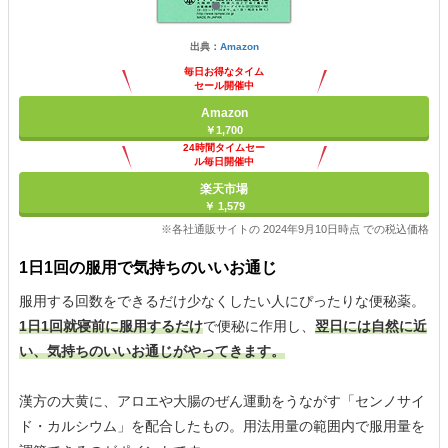
出典：
Amazon
毎日お得なタイム
セール開催中
Amazon
￥1,700
24時間タイムセー
ル毎日開催中
楽天市場
￥ 1,579
※各社通販サイトの 2024年9月10日時点 での税込価格
1日1回の服用で気持ちのいいお通じ
服用する回数をできるだけ少なくしたい人にぴったりな便秘薬。
1日1回就寝前に服用するだけ
で便秘に作用し、
翌日には自然に近
い、気持ちのいいお通じがやってきます。
漢方の大黄に、アロエや大腸のぜん運動をうながす「センノサイ
ド・カルシウム」を配合したもの。用法用量の範囲内で服用量を