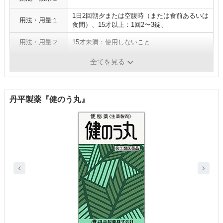
1日2回朝夕または空腹時（または食前あるいは
用法・用量１
食間）、15才以上：1回2〜3錠、
用法・用量２
15才未満：使用しないこと
医薬品分類
指定第2類医薬品
全てを見る
丹平製薬『健のう丸』