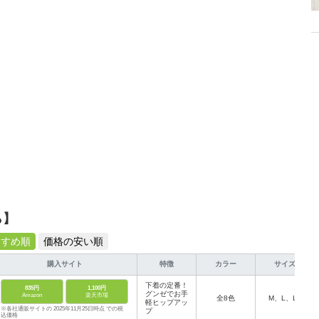
から受けたインスピレーションを日常や仕事に活かすことを大切にし、記事
だおすすめ作品やアイテムを紹介します。
ら】
すすめ順
価格の安い順
購入サイト
特徴
カラー
サイズ
下着の定番！
835円
1,100円
グンゼでお手
Amazon
楽天市場
全8色
M、L、LL
軽ヒップアッ
※各社通販サイトの 2025年11月25日時点 での税
プ
込価格