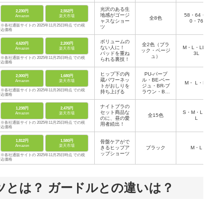
光沢のある生
2,230円
2,552円
地感がゴージ
58・64・7
Amazon
楽天市場
全8色
ャスなショー
0・76
※各社通販サイトの 2025年11月25日時点 での税
ツ
込価格
ボリュームの
4,620円
2,200円
全2色（ブラ
ない人に！
M・L・LL・
Amazon
楽天市場
ック・ベージ
パッドを重ね
3L
ュ）
※各社通販サイトの 2025年11月25日時点 での税
られる裏技！
込価格
ヒップ下の内
PU-パープ
2,000円
1,680円
蔵パワーネッ
ル・BE-ベー
Amazon
楽天市場
M・ L・LL
トがおしりを
ジュ・BR-ブ
※各社通販サイトの 2025年11月26日時点 での税
持ち上げる
ラウン・BK-
込価格
ブラック・N
V-ネイビー
ナイトブラの
1,238円
2,475円
セット商品な
S・M・L・L
Amazon
楽天市場
全15色
のに、昼の愛
L
※各社通販サイトの 2025年11月25日時点 での税
用者続出！
込価格
1,812円
1,580円
骨盤ケアがで
Amazon
楽天市場
きるヒップア
ブラック
M・L
ップショーツ
※各社通販サイトの 2025年11月25日時点 での税
込価格
ツとは？ ガードルとの違いは？