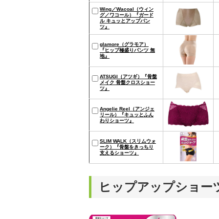
Wing／Wacoal（ウィン
グ／ワコール）『ガード
ル キュッとアップパン
ツ』
glamore（グラモア）
『ヒップ極盛りパンツ 無
地』
ATSUGI（アツギ）『骨盤
メイク 骨盤クロスショー
ツ』
Angelie Reel（アンジェ
リール）『キュッとふん
わりショーツ』
SLIM WALK（スリムウォ
ーク）『骨盤をきっちり
支えるショーツ』
ヒップアップショー