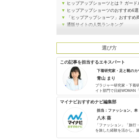
▼
ヒップアップショーツとは？ ガード
▼
ヒップアップショーツのおすすめ6選
▼
「ヒップアップショーツ」おすすめ
▼
通販サイトの人気ランキング
選び方
この記事を担当するエキスパート
下着研究家・足と靴のカ
青山 まり
ブラジャー研究家・下着研究家・作家。 新しいジャンルを切り
イト部門で日経WOMAN「ウーマン・
新聞・雑誌・講演・テレ
ト』（東邦出版）ほか多数。 また、2014年に足の怪我をしたことがきっかけで足と靴
マイナビおすすめナビ編集部
る。フットケアの専門ス
担当：ファッション、本
術を身につける。 その
も活動中。
八木 葵
「ファッション」「旅行・
を旅した経験を活かし、
ョップでの販売経験もあ