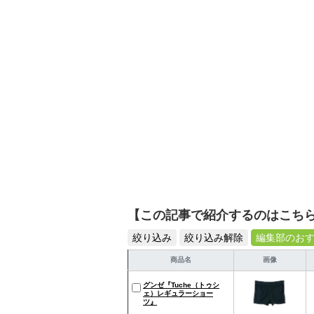
を提案します。本や映画
ではそんな視点から選ん
【この記事で紹介するのはこち
絞り込み
絞り込み解除
編集部のお
商品名
画像
グンゼ『Tuche（トゥシ
ェ）レギュラーショー
ツ』