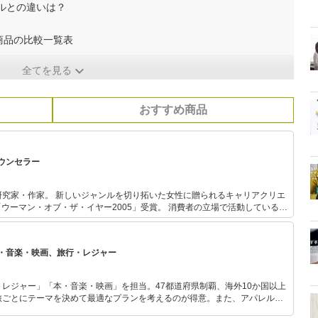
ルとの違いは？
商品の比較一覧表
全てを見る
おすすめ商品
ウンセラー
拓いた女性に贈られるキャリアクリエ
オブ・ザ・イヤー2005」受賞。 消費者の立場で活動している。
ビ出演多数。著書に『ブラの本。』（サンマーク出版）『着るだけダイエッ
の研究を始め
クールに通い、フットケアアドバイザーとシューフィット、中敷き調整の技
・音楽・映画、旅行・レジャー
後、靴工房と靴専門店にて経験を積み、現在「足と靴のカウンセラー」として
レジャー」「本・音楽・映画」を担当。47都道府県制覇、海外10か国以上
旅ごとにテーマを決めて最適なプランを考えるのが得意。また、アパレルシ
り。誰でも手軽に楽しめるプチプラとトレンドを取り入れたコーディネート