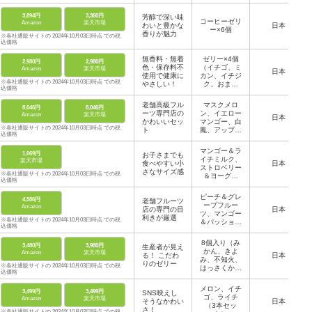
ス（3本セッ
ト）
3,894円
3,360円
芳醇で深い味
コーヒーゼリ
Amazon
楽天市場
わいと豊かな
日本
ー×6個
香りが魅力
※各社通販サイトの 2024年10月03日時点 での税
込価格
無香料・無着
ゼリー×4個
2,980円
2,980円
色・保存料不
（イチゴ、ミ
Amazon
楽天市場
日本
使用で健康に
カン、イチジ
※各社通販サイトの 2024年10月03日時点 での税
やさしい！
ク、おまか
込価格
せ）、ドライ
フルーツミッ
老舗高級フル
マスクメロ
8,046円
8,046円
クス×1個
ーツ専門店の
ン、イエロー
Amazon
楽天市場
日本
かわいいセッ
マンゴー、白
※各社通販サイトの 2024年10月03日時点 での税
ト
鳳、アップル
込価格
マンゴー×各
1個、白桃、
マンゴー＆ラ
1,069円
お子さまでも
西瓜×各2個
イチミルク、
楽天市場
食べやすい小
日本
ストロベリー
さなサイズ感
※各社通販サイトの 2024年10月03日時点 での税
＆ヨーグル
込価格
ト、Ｗグレー
プフルーツ、
ピーチ＆グレ
4,586円
老舗フルーツ
レモン＆ライ
ープフルー
Amazon
店の専門の目
ム、ベリー＆
日本
ツ、マンゴー
利きが厳選
ベリー（各2
※各社通販サイトの 2024年10月03日時点 での税
＆パッション
個）
込価格
各3個、シト
ラスミック
8個入り（み
3,480円
3,980円
生産者が見え
ス、トマト、
かん、きよ
Amazon
楽天市場
る！ こだわ
アップル＆オ
日本
み、不知火、
りのゼリー
レンジ各2個
※各社通販サイトの 2024年10月03日時点 での税
はっさくから
込価格
選べる）
メロン、イチ
3,499円
3,499円
SNS映えし
ゴ、ライチ
Amazon
楽天市場
そうなかわい
日本
（3本セッ
さ！
※各社通販サイトの 2024年10月03日時点 での税