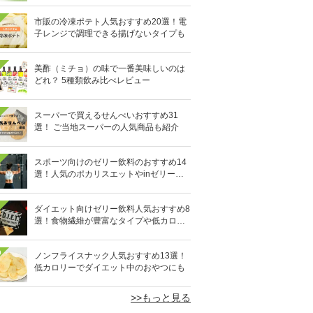
市販の冷凍ポテト人気おすすめ20選！電
子レンジで調理できる揚げないタイプも
美酢（ミチョ）の味で一番美味しいのは
どれ？ 5種類飲み比べレビュー
スーパーで買えるせんべいおすすめ31
選！ ご当地スーパーの人気商品も紹介
スポーツ向けのゼリー飲料のおすすめ14
選！人気のポカリスエットやinゼリーな
ど
ダイエット向けゼリー飲料人気おすすめ8
選！食物繊維が豊富なタイプや低カロリ
ータイプなど
0
ノンフライスナック人気おすすめ13選！
低カロリーでダイエット中のおやつにも
>>もっと見る