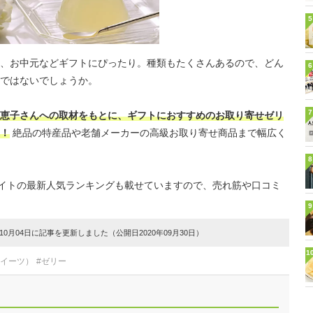
5
、お中元などギフトにぴったり。種類もたくさんあるので、どん
6
ではないでしょうか。
7
恵子さんへの取材をもとに、ギフトにおすすめのお取り寄せゼリ
！
絶品の特産品や老舗メーカーの高級お取り寄せ商品まで幅広く
8
販サイトの最新人気ランキングも載せていますので、売れ筋や口コミ
9
0月04日に記事を更新しました（公開日2020年09月30日）
1
スイーツ）
#ゼリー