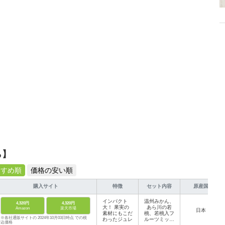
介します。
ら】
すすめ順
価格の安い順
購入サイト
特徴
セット内容
原産国
インパクト
温州みかん、
4,320円
4,320円
大！ 果実の
あら川の若
Amazon
楽天市場
日本
素材にもこだ
桃、若桃入フ
※各社通販サイトの 2024年10月03日時点 での税
わったジュレ
ルーツミック
込価格