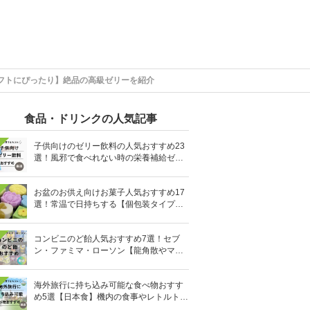
フトにぴったり】絶品の高級ゼリーを紹介
食品・ドリンクの人気記事
子供向けのゼリー飲料の人気おすすめ23
選！風邪で食べれない時の栄養補給ゼリ
ーも
お盆のお供え向けお菓子人気おすすめ17
選！常温で日持ちする【個包装タイプ
も】
コンビニのど飴人気おすすめ7選！セブ
ン・ファミマ・ローソン【龍角散やマヌ
カハニーも】
海外旅行に持ち込み可能な食べ物おすす
め5選【日本食】機内の食事やレトルト食
品など