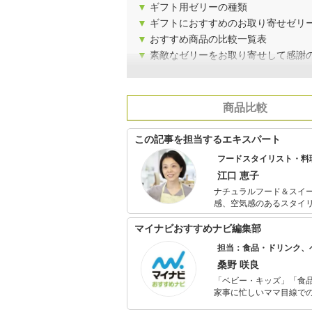
▼
ギフト用ゼリーの種類
▼
ギフトにおすすめのお取り寄せゼリー
▼
おすすめ商品の比較一覧表
▼
素敵なゼリーをお取り寄せして感謝
商品比較
この記事を担当するエキスパート
フードスタイリスト・料
江口 恵子
ナチュラルフード＆スイーツカフェ ORI
感、空気感のあるスタイリングと実生活
カフェとあらゆるシチュ
中。
マイナビおすすめナビ編集部
担当：食品・ドリンク、
桑野 咲良
「ベビー・キッズ」「食
家事に忙しいママ目線で
ックスタイムを楽しむた