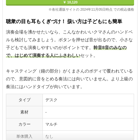
￥ 10,120
※各社通販サイトの 2024年11月05日時点 での税込価格
聴衆の目も耳もくぎづけ！ 扱い方は子どもにも簡単
演奏会場を沸かせたいなら、こんなかわいいクマさんのハンドベ
ルも検討してみましょう。ボタンを押せば音が出るので、小さな
子どもでも演奏しやすいのがポイントです。
幹音8音のみなの
で、はじめて演奏する人にふさわしい
セット。
キャスティング（鐘の部分）がくまさんのボディで覆われている
ので、意図的に音をとめる奏法には向いていません。より上級の
奏法にはハンドタイプが向いています。
タイプ
デスク
素材
-
カラー
マルチ
単体購入
なし