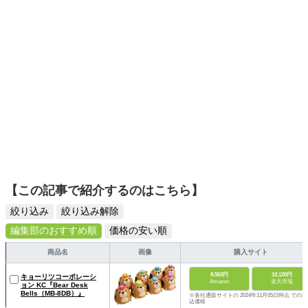
ームを発信していきます！
【この記事で紹介するのはこちら】
絞り込み
絞り込み解除
編集部のおすすめ順
価格の安い順
商品名
画像
購入サイト
8,563円
10,120円
キョーリツコーポレーシ
Amazon
楽天市場
ョン KC『Bear Desk
Bells（MB-8DB）』
※各社通販サイトの 2024年11月05日時点 での税
込価格