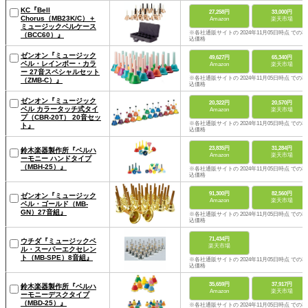
KC『Bell
27,258円
33,000円
Chorus（MB23K/C）＋
Amazon
楽天市場
ミュージックベルケース
※各社通販サイトの 2024年11月05日時点 での税
（BCC60）』
込価格
ゼンオン『ミュージック
49,627円
65,340円
ベル・レインボー・カラ
Amazon
楽天市場
ー 27音スペシャルセット
※各社通販サイトの 2024年11月05日時点 での税
（ZMB-C）』
込価格
ゼンオン『ミュージック
20,322円
20,570円
ベル カラータッチ式タイ
Amazon
楽天市場
プ（CBR-20T） 20音セッ
※各社通販サイトの 2024年11月05日時点 での税
ト』
込価格
23,835円
31,284円
鈴木楽器製作所『ベルハ
Amazon
楽天市場
ーモニー ハンドタイプ
（MBH-25）』
※各社通販サイトの 2024年11月05日時点 での税
込価格
91,300円
82,560円
ゼンオン『ミュージック
Amazon
楽天市場
ベル・ゴールド（MB-
GN）27音組』
※各社通販サイトの 2024年11月05日時点 での税
込価格
71,434円
ウチダ『ミュージックベ
楽天市場
ル・スーパーエクセレン
ト（MB-SPE）8音組』
※各社通販サイトの 2024年11月05日時点 での税
込価格
35,659円
37,917円
鈴木楽器製作所『ベルハ
Amazon
楽天市場
ーモニーデスクタイプ
（MBD-25）』
※各社通販サイトの 2024年11月05日時点 での税