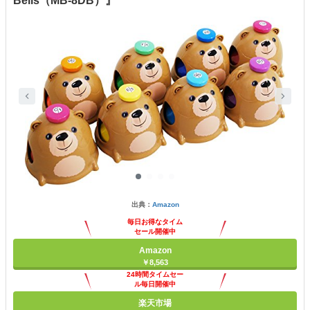
Bells（MB-8DB）』
出典：
Amazon
毎日お得なタイム
セール開催中
Amazon
￥8,563
24時間タイムセー
ル毎日開催中
楽天市場