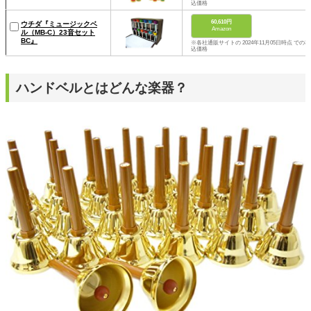
込価格
60,610円
ウチダ『ミュージックベ
Amazon
ル（MB-C）23音セット
BC』
※各社通販サイトの 2024年11月05日時点 での税
込価格
ハンドベルとはどんな楽器？