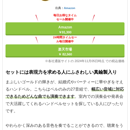
出典：
Amazon
毎日お得なタイム
セール開催中
Amazon
￥91,300
24時間タイムセー
ル毎日開催中
楽天市場
￥ 82,560
※各社通販サイトの 2024年11月05日時点 での税込価格
セットには表現力を求める人にふさわしい真鍮製入り
まぶしいゴールドの輝きが、結婚式やパーティーに華やぎをそえ
るハンドベル。こちらはベルのみの27音組で、
幅広い音域に対応
できるためどんな曲でも演奏できます
。室内での演奏会や発表会
で大活躍してくれるハンドベルセットを探している人にぴったり
です。
やわらかく深みのある音色を奏でることができるので、聴衆をう