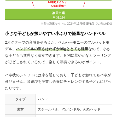
24時間タイムセー
ル毎日開催中
楽天市場
￥ 31,284
※各社通販サイトの 2024年11月05日時点 での税込価格
小さな子どもが扱いやすい小ぶりで軽量なハンドベル
2オクターブの音域をそろえた、ベルハーモニーのフルセットモ
デル。
ハンドベルの重さはわずか95gととても軽量
なので、小さ
な子どもも無理なく演奏できます。音別に華やかなカラーリング
がほどこされているので、楽しく演奏できるのがポイント。
バネ状のシャフトには糸を通しており、子どもが触れてもバネが
伸びません。音遊びを卒業し合奏にチャレンジする子どもにぴっ
たりです。
タイプ
ハンド
素材
スチールベル、PSハンドル、ABSヘッド