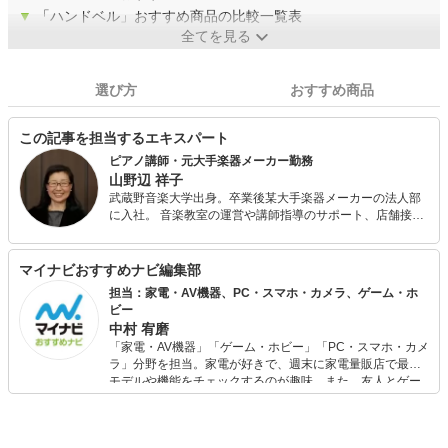
▼
「ハンドベル」おすすめ商品の比較一覧表
全てを見る
選び方
おすすめ商品
この記事を担当するエキスパート
ピアノ講師・元大手楽器メーカー勤務
山野辺 祥子
武蔵野音楽大学出身。卒業後某大手楽器メーカーの法人部
に入社。 音楽教室の運営や講師指導のサポート、店舗接
客、楽器セッティングなどを担当するイベントクルーとし
て全国を飛び回る。また、出版部に在勤中は楽譜校正、楽
譜情報誌編集の経験も。 現在はピアノ講師のかたわらフリ
マイナビおすすめナビ編集部
ーランスライター、校正者として活動中。プライベートで
担当：家電・AV機器、PC・スマホ・カメラ、ゲーム・ホ
は3児の母。
ビー
中村 宥磨
「家電・AV機器」「ゲーム・ホビー」「PC・スマホ・カメ
ラ」分野を担当。家電が好きで、週末に家電量販店で最新
モデルや機能をチェックするのが趣味。また、友人とゲー
ムを楽しみながら、新作タイトルやイベント情報もいち早
くキャッチ。記事を通して、生活の質を底上げしてくれる
スタイリッシュで使いやすい家電や、みんなで楽しめるゲ