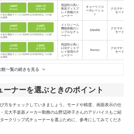
視認性の高い
1,800円
1,962〜円
キョーリツコ
垂直ディスプ
クロマチック
Amazon
楽天市場
ーポレーショ
レイ搭載のチ
モード
ン
※各社通販サイトの 2024年11月09日時点 での税
ューナー
込価格
メトロノーム
2,000円
2,145円
機能搭載のシ
クロマチック
Amazon
楽天市場
SNARK
ンプルなチュ
モード
※各社通販サイトの 2024年11月09日時点 での税
ーナー
込価格
視認性が高い
1,273円
1,320円
LCDディスプ
クロマチック
Amazon
楽天市場
Ibanez
レイ採用のチ
モード
※各社通販サイトの 2024年11月09日時点 での税
ューナー
込価格
比較一覧の続きを見る
ューナーを選ぶときのポイント
び方をチェックしていきましょう。モードや精度、画面表示の仕
・元大手楽器メーカー勤務の山野辺祥子さんのアドバイスもご紹
タークリップ式チューナーを選ぶために、参考にしてみてくださ