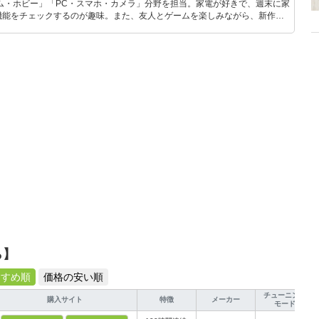
ム・ホビー」「PC・スマホ・カメラ」分野を担当。家電が好きで、週末に家
機能をチェックするのが趣味。また、友人とゲームを楽しみながら、新作タ
いち早くキャッチ。記事を通して、生活の質を底上げしてくれるスタイリッ
、みんなで楽しめるゲームを発信していきます！
ら】
すすめ順
価格の安い順
チューニング
購入サイト
特徴
メーカー
モード