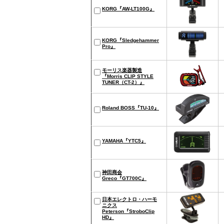
KORG『AW-LT100G』
KORG『Sledgehammer
Pro』
モーリス楽器製造
『Morris CLIP STYLE
TUNER（CT-2）』
Roland BOSS『TU-10』
YAMAHA『YTC5』
神田商会
Greco『GT700C』
日本エレクトロ・ハーモ
ニクス
Peterson『StroboClip
HD』