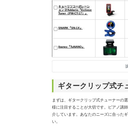
キョーリツコーポレーシ
ョン D'Addario『Eclipse
Tuner（PW-CT-17）』
SNARK『SN-1X』
Ibanez『TuNANO』
ギタークリップ式チ
まずは、ギタークリップ式チューナーの選
様に注目することが大切です。ピアノ講師
介しています。あなたのニーズに合ったギ
い。