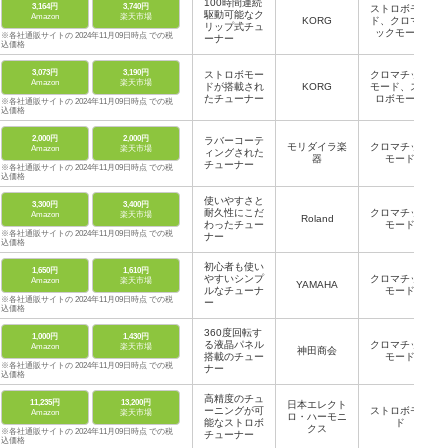
100時間連続
3,164円
3,740円
ストロボモー
駆動可能なク
Amazon
楽天市場
KORG
ド、クロマチ
リップ式チュ
ックモード
※各社通販サイトの 2024年11月09日時点 での税
ーナー
込価格
3,073円
3,190円
ストロボモー
クロマチック
Amazon
楽天市場
ドが搭載され
KORG
モード、スト
たチューナー
ロボモード
※各社通販サイトの 2024年11月09日時点 での税
込価格
2,000円
2,000円
ラバーコーテ
モリダイラ楽
クロマチック
Amazon
楽天市場
ィングされた
器
モード
チューナー
※各社通販サイトの 2024年11月09日時点 での税
込価格
使いやすさと
3,300円
3,400円
耐久性にこだ
クロマチック
Amazon
楽天市場
Roland
わったチュー
モード
※各社通販サイトの 2024年11月09日時点 での税
ナー
込価格
初心者も使い
1,650円
1,610円
やすいシンプ
クロマチック
Amazon
楽天市場
YAMAHA
ルなチューナ
モード
※各社通販サイトの 2024年11月09日時点 での税
ー
込価格
360度回転す
1,000円
1,430円
る液晶パネル
クロマチック
Amazon
楽天市場
神田商会
搭載のチュー
モード
※各社通販サイトの 2024年11月09日時点 での税
ナー
込価格
高精度のチュ
11,235円
13,200円
日本エレクト
ーニングが可
ストロボモー
Amazon
楽天市場
ロ・ハーモニ
能なストロボ
ド
クス
※各社通販サイトの 2024年11月09日時点 での税
チューナー
込価格