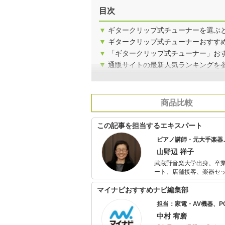
目次
▼
ギタークリップ式チューナーを選ぶ
▼
ギタークリップ式チューナーおすすめ
▼
「ギタークリップ式チューナー」お
▼
通販サイトの最新人気ランキングを
商品比較
この記事を担当するエキスパート
ピアノ講師・元大手楽器
山野辺 祥子
武蔵野音楽大学出身。卒業後某大手楽
ート、店舗接客、楽器セ
版部に在勤中は楽譜校正、楽譜情報誌編集の経験
ター、校正者として活動
マイナビおすすめナビ編集部
担当：家電・AV機器、
中村 宥磨