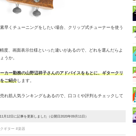
5
素早くチューニングをしたい場合、クリップ式チューナーを使う
6
7
や精度、画面表示仕様といった違いがあるので、どれを選んだらよ
ょうか。
8
ーカー勤務の山野辺祥子さんのアドバイスをもとに、ギタークリ
をご紹介
します。
9
売れ筋人気ランキングもあるので、口コミや評判もチェックして
1
1月12日に記事を更新しました（公開日2020年09月11日）
ックギター
#楽器