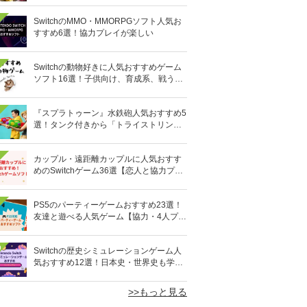
SwitchのMMO・MMORPGソフト人気お
すすめ6選！協力プレイが楽しい
Switchの動物好きに人気おすすめゲーム
ソフト16選！子供向け、育成系、戦う格
闘系も!?
『スプラトゥーン』水鉄砲人気おすすめ5
選！タンク付きから「トライストリンガ
ー」まで
カップル・遠距離カップルに人気おすす
めのSwitchゲーム36選【恋人と協力プレ
イ】オンライン対応も
PS5のパーティーゲームおすすめ23選！
友達と遊べる人気ゲーム【協力・4人プレ
イなど】
0
Switchの歴史シミュレーションゲーム人
気おすすめ12選！日本史・世界史も学べ
る
>>もっと見る