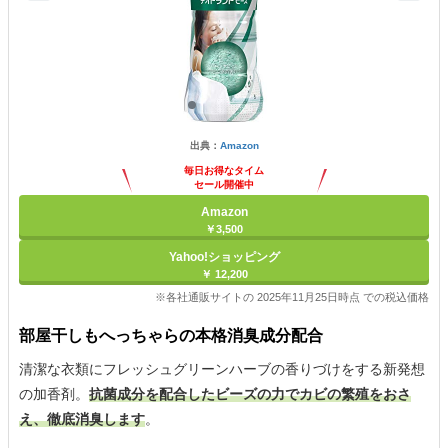
出典：
Amazon
毎日お得なタイム
セール開催中
Amazon
￥3,500
Yahoo!ショッピング
￥ 12,200
※各社通販サイトの 2025年11月25日時点 での税込価格
部屋干しもへっちゃらの本格消臭成分配合
清潔な衣類にフレッシュグリーンハーブの香りづけをする新発想
の加香剤。
抗菌成分を配合したビーズの力でカビの繁殖をおさ
え、徹底消臭します
。