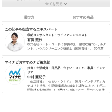
全てを見る
選び方
おすすめ商品
この記事を担当するエキスパート
収納コンサルタント・ライフアレンジニスト
有賀 照枝
株式会社ハート・コード代表取締役。 整理収納コンサルタ
ント、ハウスクリーニング技能士（国家資格）。 30代前半
の2年間で離婚、ガン闘病、多額の借金、倒産解雇等など一
気に人生のどん底を経験し、整理収納理論に出会ってから
人生が好転。 ご縁あって「部屋磨きは自分磨き・職場磨き
マイナビおすすめナビ編集部
はスタッフ磨き」をモットーに家事代行・整理収納関連事
担当：生活雑貨・日用品、住まい・ＤＩＹ、家具・インテ
業で2007年に独立。 自身の経験からも環境を整えると色々
リア
なことが整ってくることを痛感しているので、個人や企業
中村 亜紀子
にコンサルティングやセミナーなど様々な形でその大切さ
「生活雑貨」「住まい・ＤＩＹ」「家具・インテリア」カ
をお伝えしている。 2012年から現場をよく知る家事・収納
テゴリを担当。生活情報雑誌の編集を15年以上で、お宅訪
用品の説明ゲストとしてジュピターショップチャンネルに
問取材も多数経験。DIY歴は7～8年ほどで、壁のペンキ塗
出演中。商品の企画、売り方の提案等にも携わっており、1
りや壁紙チェンジなどもチャレンジ済み。初心者でもモノ
日1億円以上の販売実績多数あり。 近年は、webメディア
選びがしやすい記事をお届けします！
などへの執筆活動と、整理に関する新たなサービスを色々
と開発中。著書『「片付けが苦手な子」が驚くほど変わる
本』（青春出版）。