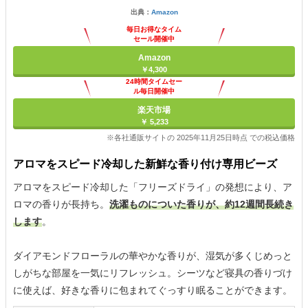
出典：
Amazon
毎日お得なタイム
セール開催中
Amazon
￥4,300
24時間タイムセー
ル毎日開催中
楽天市場
￥ 5,233
※各社通販サイトの 2025年11月25日時点 での税込価格
アロマをスピード冷却した新鮮な香り付け専用ビーズ
アロマをスピード冷却した「フリーズドライ」の発想により、ア
ロマの香りが長持ち。
洗濯ものについた香りが、約12週間長続き
します
。
ダイアモンドフローラルの華やかな香りが、湿気が多くじめっと
しがちな部屋を一気にリフレッシュ。シーツなど寝具の香りづけ
に使えば、好きな香りに包まれてぐっすり眠ることができます。