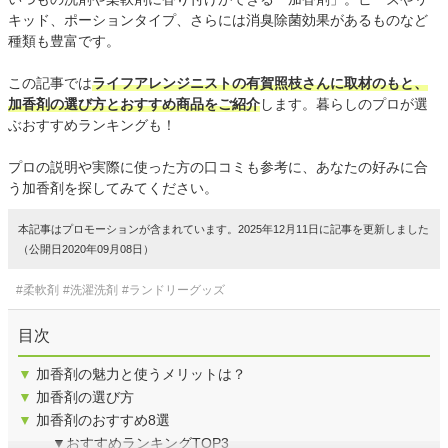
キッド、ポーションタイプ、さらには消臭除菌効果があるものなど
種類も豊富です。
この記事では
ライフアレンジニストの有賀照枝さんに取材のもと、
加香剤の選び方とおすすめ商品をご紹介
します。暮らしのプロが選
ぶおすすめランキングも！
プロの説明や実際に使った方の口コミも参考に、あなたの好みに合
う加香剤を探してみてください。
本記事はプロモーションが含まれています。2025年12月11日に記事を更新しました
（公開日2020年09月08日）
#柔軟剤
#洗濯洗剤
#ランドリーグッズ
目次
▼
加香剤の魅力と使うメリットは？
▼
加香剤の選び方
▼
加香剤のおすすめ8選
▼おすすめランキングTOP3