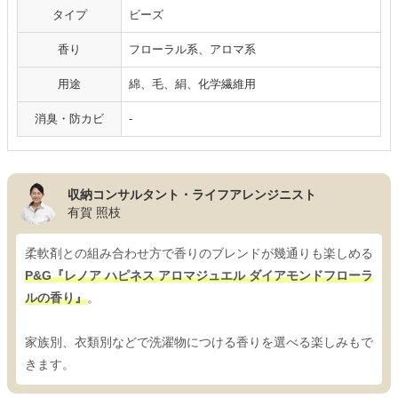
タイプ
ビーズ
香り
フローラル系、アロマ系
用途
綿、毛、絹、化学繊維用
消臭・防カビ
‐
収納コンサルタント・ライフアレンジニスト
有賀 照枝
柔軟剤との組み合わせ方で香りのブレンドが幾通りも楽しめる
P&G『レノア ハピネス アロマジュエル ダイアモンドフローラ
ルの香り』
。
家族別、衣類別などで洗濯物につける香りを選べる楽しみもで
きます。