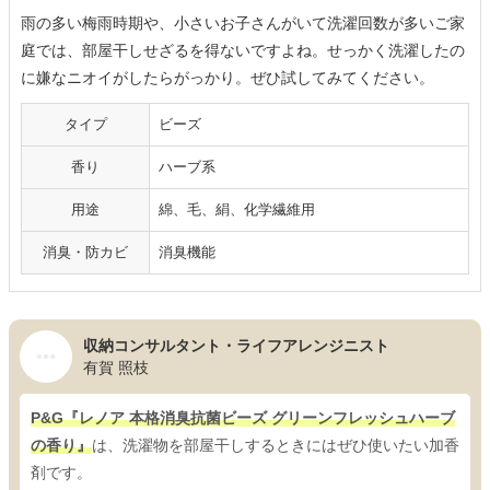
雨の多い梅雨時期や、小さいお子さんがいて洗濯回数が多いご家
庭では、部屋干しせざるを得ないですよね。せっかく洗濯したの
に嫌なニオイがしたらがっかり。ぜひ試してみてください。
タイプ
ビーズ
香り
ハーブ系
用途
綿、毛、絹、化学繊維用
消臭・防カビ
消臭機能
収納コンサルタント・ライフアレンジニスト
有賀 照枝
P&G『レノア 本格消臭抗菌ビーズ グリーンフレッシュハーブ
の香り』
は、洗濯物を部屋干しするときにはぜひ使いたい加香
剤です。