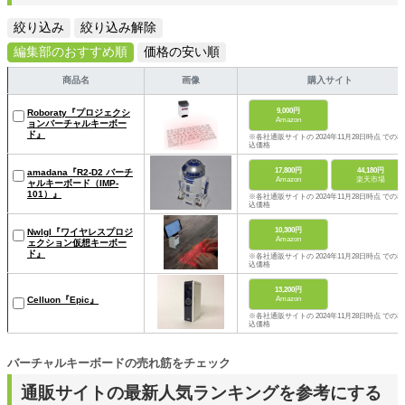
絞り込み
絞り込み解除
編集部のおすすめ順
価格の安い順
商品名
画像
購入サイト
9,000円
Roboraty『プロジェクシ
Amazon
ョンバーチャルキーボー
ド』
※各社通販サイトの 2024年11月28日時点 での税
込価格
17,800円
44,180円
amadana『R2-D2 バーチ
Amazon
楽天市場
ャルキーボード（IMP-
101）』
※各社通販サイトの 2024年11月28日時点 での税
込価格
10,300円
Nwlgl『ワイヤレスプロジ
Amazon
ェクション仮想キーボー
ド』
※各社通販サイトの 2024年11月28日時点 での税
込価格
13,200円
Amazon
Celluon『Epic』
※各社通販サイトの 2024年11月28日時点 での税
込価格
バーチャルキーボードの売れ筋をチェック
通販サイトの最新人気ランキングを参考にする