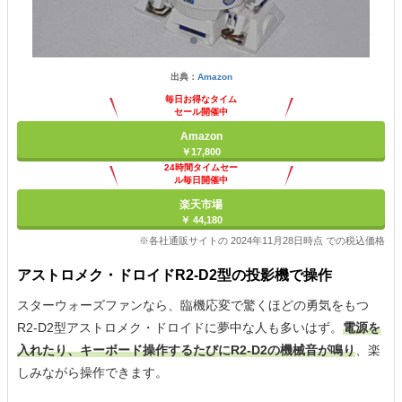
出典：
Amazon
毎日お得なタイム
セール開催中
Amazon
￥17,800
24時間タイムセー
ル毎日開催中
楽天市場
￥ 44,180
※各社通販サイトの 2024年11月28日時点 での税込価格
アストロメク・ドロイドR2-D2型の投影機で操作
スターウォーズファンなら、臨機応変で驚くほどの勇気をもつ
R2-D2型アストロメク・ドロイドに夢中な人も多いはず。
電源を
入れたり、キーボード操作するたびにR2-D2の機械音が鳴り
、楽
しみながら操作できます。