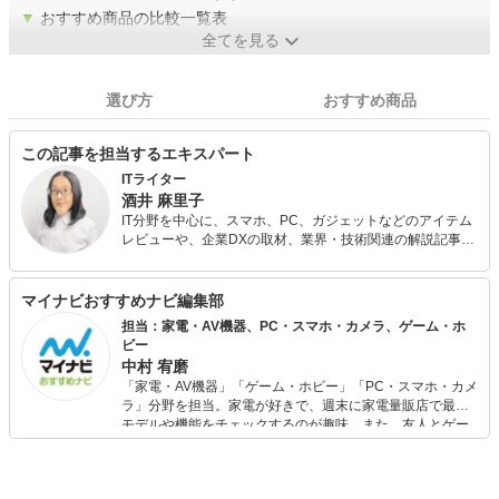
▼
おすすめ商品の比較一覧表
全てを見る
選び方
おすすめ商品
この記事を担当するエキスパート
ITライター
酒井 麻里子
IT分野を中心に、スマホ、PC、ガジェットなどのアイテム
レビューや、企業DXの取材、業界・技術関連の解説記事な
どを手がける。 noteでは、趣味で集めているプログラミン
グロボットの話題なども発信。テレワーク×メタバースの可
能性を考えるWEBマガジン『Zat's VR』運営。株式会社ウ
マイナビおすすめナビ編集部
レルブン代表。
担当：家電・AV機器、PC・スマホ・カメラ、ゲーム・ホ
ビー
中村 宥磨
「家電・AV機器」「ゲーム・ホビー」「PC・スマホ・カメ
ラ」分野を担当。家電が好きで、週末に家電量販店で最新
モデルや機能をチェックするのが趣味。また、友人とゲー
ムを楽しみながら、新作タイトルやイベント情報もいち早
くキャッチ。記事を通して、生活の質を底上げしてくれる
スタイリッシュで使いやすい家電や、みんなで楽しめるゲ