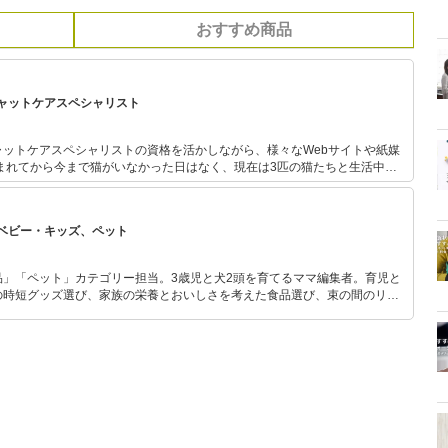
おすすめ商品
ャットケアスペシャリスト
ットケアスペシャリストの資格を活かしながら、様々なWebサイトや紙媒
まれてから今まで猫がいなかった日はなく、現在は3匹の猫たちと生活中。
す」をテーマに、猫が喜ぶ注文住宅も建築済み。
ベビー・キッズ、ペット
品」「ペット」カテゴリー担当。3歳児と犬2頭を育てるママ編集者。育児と
の時短グッズ選び、家族の栄養とおいしさを考えた食品選び、束の間のリラ
めのスイーツ選びに自信あり。鋭い目線で商品を見極め、少しでも日々の生
介します。