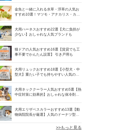
金魚と一緒に入れる水草・浮草の人気お
すすめ10選！マツモ・アナカリス・カボ
ンバなど
犬用ハーネスおすすめ22選【犬に負担が
少ない】おしゃれな人気ブランドも
猫ドアの人気おすすめ16選【賃貸でも工
事不要でかんたん設置】 引き戸用も
犬用リュックおすすめ18選【小型犬・中
型犬】重たい子でも持ちやすい人気のキ
ャリーバッグ！
犬用ネッククーラー人気おすすめ5選【熱
中症対策に効果的】おしゃれな保冷剤タ
イプも
0
犬用エリザベスカラーおすすめ13選【動
物病院院長が厳選】人気のドーナツ型や
軽量素材も
>>もっと見る