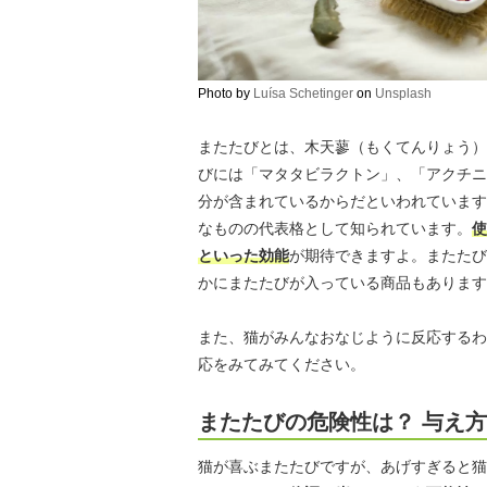
Photo by
Luísa Schetinger
on
Unsplash
またたびとは、木天蓼（もくてんりょう）
びには「マタタビラクトン」、「アクチニ
分が含まれているからだといわれています
なものの代表格として知られています。
使
といった効能
が期待できますよ。またたび
かにまたたびが入っている商品もあります
また、猫がみんなおなじように反応するわ
応をみてみてください。
またたびの危険性は？ 与え
猫が喜ぶまたたびですが、あげすぎると猫