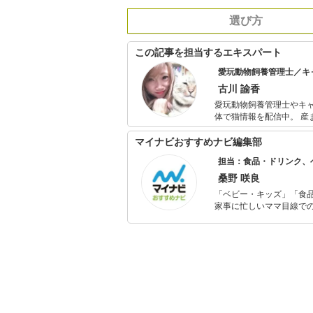
選び方
この記事を担当するエキスパート
愛玩動物飼養管理士／キ
古川 諭香
愛玩動物飼養管理士やキャ
体で猫情報を配信中。 産
「猫と人間が幸せに暮ら
マイナビおすすめナビ編集部
担当：食品・ドリンク、
桑野 咲良
「ベビー・キッズ」「食
家事に忙しいママ目線で
ックスタイムを楽しむた
活が豊かになるものを紹