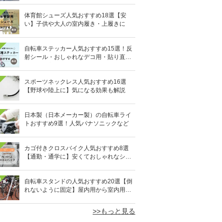
体育館シューズ人気おすすめ18選【安
い】子供や大人の室内履き・上履きに
自転車ステッカー人気おすすめ15選！反
射シール・おしゃれなデコ用・貼り直し
OKタイプも
スポーツネックレス人気おすすめ16選
【野球や陸上に】気になる効果も解説
日本製（日本メーカー製）の自転車ライ
トおすすめ9選！人気パナソニックなど
カゴ付きクロスバイク人気おすすめ8選
【通勤・通学に】安くておしゃれなシテ
ィクロスも
0
自転車スタンドの人気おすすめ20選【倒
れないように固定】屋内用から室内用ま
で
>>もっと見る