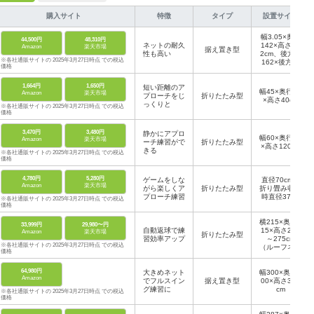
購入サイト
特徴
タイプ
設置サイズ
幅3.05×奥行
44,500円
48,310円
ネットの耐久
142×高さ24
Amazon
楽天市場
据え置き型
性も高い
2cm、後方幅
※各社通販サイトの 2025年3月27日時点 での税込
162×後方高
価格
さ167cm
1,664円
1,650円
短い距離のア
幅45×奥行42
Amazon
楽天市場
プローチをじ
折りたたみ型
×高さ40cm
っくりと
※各社通販サイトの 2025年3月27日時点 での税込
価格
3,470円
3,480円
静かにアプロ
幅60×奥行42
Amazon
楽天市場
ーチ練習がで
折りたたみ型
×高さ120cm
きる
※各社通販サイトの 2025年3月27日時点 での税込
価格
4,780円
5,280円
ゲームをしな
直径70cm、
Amazon
楽天市場
がら楽しくア
折りたたみ型
折り畳み収納
プローチ練習
時直径37cm
※各社通販サイトの 2025年3月27日時点 での税込
価格
横215×奥行2
33,999円
29,980〜円
自動返球で練
15×高さ215
Amazon
楽天市場
折りたたみ型
習効率アップ
～275cm
※各社通販サイトの 2025年3月27日時点 での税込
（ルーフネッ
価格
ト使用時）、
折りたたみ時
64,980円
大きめネット
幅85×奥行10
幅300×奥行3
Amazon
でフルスイン
据え置き型
00×高さ300
×高さ85cm
グ練習に
cm
※各社通販サイトの 2025年3月27日時点 での税込
価格