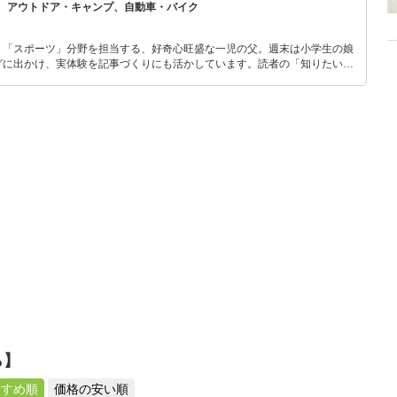
、アウトドア・キャンプ、自動車・バイク
」「スポーツ」分野を担当する、好奇心旺盛な一児の父。週末は小学生の娘
グに出かけ、実体験を記事づくりにも活かしています。読者の「知りたい」
とをモットーに、信頼できるコンテンツ制作に努めています。
ら】
すすめ順
価格の安い順