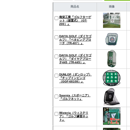
商品名
画像
南栄工業『ゴルフターゲ
ット（据置式）（GT-
200）』
DAIYA GOLF（ダイヤゴ
ルフ）『ベタピンアプロ
ーチ（TR-407）』
DAIYA GOLF（ダイヤゴ
ルフ）『ダイヤアプロー
チ445（TR-445）』
DUNLOP（ダンロップ）
『チップインビンゴ
（GGF-68108）』
Spornia（スポーニア）
『ゴルフネット』
Wisteria（ウィステリ
ア）『ゴルフ練習ネッ
ト』