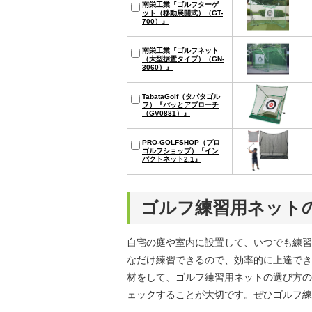
南栄工業『ゴルフターゲ
ット（移動展開式）（GT-
700）』
南栄工業『ゴルフネット
（大型据置タイプ）（GN-
3060）』
TabataGolf（タバタゴル
フ）『パッとアプローチ
（GV0881）』
PRO-GOLFSHOP（プロ
ゴルフショップ）『イン
パクトネット2.1』
ゴルフ練習用ネット
自宅の庭や室内に設置して、いつでも練習
なだけ練習できるので、効率的に上達でき
材をして、ゴルフ練習用ネットの選び方の
ェックすることが大切です。ぜひゴルフ練