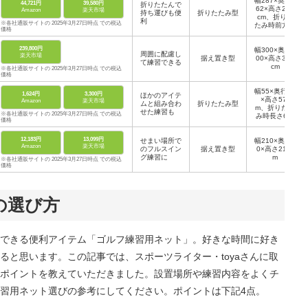
幅287×奥行1
44,721円
39,580円
折りたたんで
62×高さ236
Amazon
楽天市場
持ち運びも便
折りたたみ型
cm、折りた
利
※各社通販サイトの 2025年3月27日時点 での税込
たみ時前方高
価格
さ236×奥行2
14×後方高さ
239,800円
幅300×奥行6
142cm
周囲に配慮し
楽天市場
据え置き型
00×高さ300
て練習できる
cm
※各社通販サイトの 2025年3月27日時点 での税込
価格
幅55×奥行53
1,624円
3,300円
ほかのアイテ
×高さ57c
Amazon
楽天市場
ムと組み合わ
折りたたみ型
m、折りたた
せた練習も
※各社通販サイトの 2025年3月27日時点 での税込
み時長さ66c
価格
m
12,183円
13,099円
せまい場所で
幅210×奥行9
Amazon
楽天市場
のフルスイン
据え置き型
0×高さ210c
グ練習に
m
※各社通販サイトの 2025年3月27日時点 での税込
価格
の選び方
できる便利アイテム「ゴルフ練習用ネット」。好きな時間に好き
ると思います。この記事では、スポーツライター・toyaさんに取
ポイントを教えていただきました。設置場所や練習内容をよくチ
習用ネット選びの参考にしてください。ポイントは下記4点。