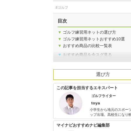
#ゴルフ
目次
▼
ゴルフ練習用ネットの選び方
▼
ゴルフ練習用ネットおすすめ10選
▼
おすすめ商品の比較一覧表
▼
おすすめ商品を今スグ見る
選び方
この記事を担当するエキスパート
ゴルフライター
toya
小学生から地元のスポー
ップ出場。高校生になり
核弾頭タイプ。 現在は30歳を過ぎてから始めたゴルフにハマり、ゴルフライターとしてデビューしは
や5年。ついに自身のラジオ番組まで持つよ
マイナビおすすめナビ編集部
影を行ったり、コスメコ