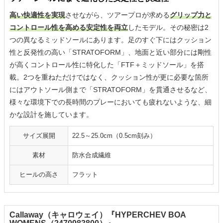
高い快適性を実現
させながら、ツアープロが求める
グリップ力と
コントロール性を高める安定性を両立
したモデル。その秘密は2
つの異なるミッドソールにあります。足のすぐ下にはクッション
性と反発性の高い「STRATOFORM」、地面と近い部分には剛性
が高くコントロール性に特化した「FTF＋ミッドソール」を搭
載。2つを重ねただけではなく、クッション性が更に必要な箇所
にはアウトソール側まで「STRATOFORM」を貫通させるなど、
様々な環境下での長時間のプレーにおいても疲れないような、細
かな設計を施しています。
サイズ展開
22.5～25.0cm（0.5cm刻み）
素材
防水合成繊維
ヒールの高さ
フラット
Callaway（キャロウェイ）『HYPERCHEV BOA