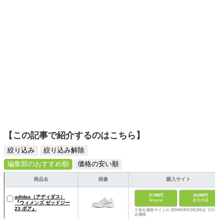
【この記事で紹介するのはこちら】
絞り込み
絞り込み解除
編集部のおすすめ順
価格の安い順
商品名
画像
購入サイト
17,990円
24,200円
adidas（アディダス）
Amazon
楽天市場
『ウィメンズ ゼッドジー
23 ボア』
※各社通販サイトの 2024年09月24日時点 での税
込価格