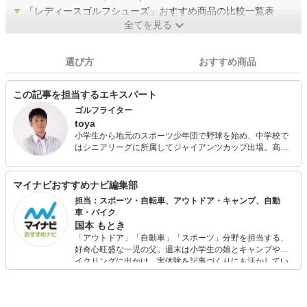
▼
「レディースゴルフシューズ」おすすめ商品の比較一覧表
全てを見る
選び方
おすすめ商品
この記事を担当するエキスパート
ゴルフライター
toya
小学生から地元のスポーツ少年団で野球を始め、中学校で
はシニアリーグに所属してジャイアンツカップ出場。高校
生になり軟式野球部に所属して全国大会優勝という経歴が
ある。俊足巧打の外野手で核弾頭タイプ。 現在は30歳を過
ぎてから始めたゴルフにハマり、ゴルフライターとしてデ
マイナビおすすめナビ編集部
ビューしはや5年。ついに自身のラジオ番組まで持つように
担当：スポーツ・自転車、アウトドア・キャンプ、自動
なった。 趣味はゴルフに釣り、カメラマンとして撮影を行
車・バイク
ったり、コスメコンシェルジュとしてモデルへのメイクも
国本 もとき
手掛ける。
「アウトドア」「自動車」「スポーツ」分野を担当する、
好奇心旺盛な一児の父。週末は小学生の娘とキャンプやサ
イクリングに出かけ、実体験を記事づくりにも活かしてい
ます。読者の「知りたい」を分かりやすく届けることをモ
ットーに、信頼できるコンテンツ制作に努めています。