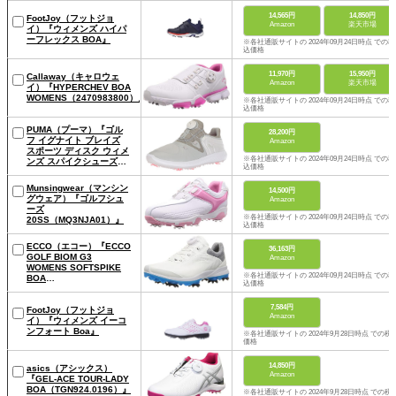
14,565円
14,850円
FootJoy（フットジョ
Amazon
楽天市場
イ）『ウィメンズ ハイパ
ーフレックス BOA』
※各社通販サイトの 2024年09月24日時点 での税
込価格
11,970円
15,950円
Callaway（キャロウェ
Amazon
楽天市場
イ）『HYPERCHEV BOA
WOMENS（2470983800）』
※各社通販サイトの 2024年09月24日時点 での税
込価格
PUMA（プーマ）『ゴル
28,200円
フ イグナイト ブレイズ
Amazon
スポーツ ディスク ウィメ
※各社通販サイトの 2024年09月24日時点 での税
ンズ スパイクシューズ
込価格
（190585）』
Munsingwear（マンシン
14,500円
グウェア）『ゴルフシュ
Amazon
ーズ
※各社通販サイトの 2024年09月24日時点 での税
20SS（MQ3NJA01）』
込価格
ECCO（エコー）『ECCO
36,163円
GOLF BIOM G3
Amazon
WOMENS SOFTSPIKE
※各社通販サイトの 2024年09月24日時点 での税
BOA
込価格
GTX（10241301007）』
7,584円
FootJoy（フットジョ
Amazon
イ）『ウィメンズ イーコ
ンフォート Boa』
※各社通販サイトの 2024年9月28日時点 での税
価格
14,850円
asics（アシックス）
Amazon
『GEL-ACE TOUR-LADY
BOA（TGN924.0196）』
※各社通販サイトの 2024年9月28日時点 での税