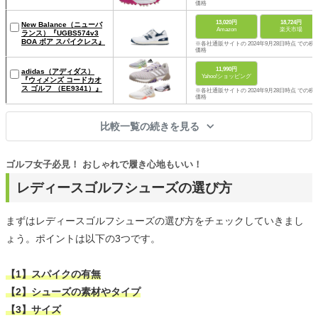
価格
13,020円
18,724円
New Balance（ニューバ
Amazon
楽天市場
ランス）『UGBS574v3
BOA ボア スパイクレス』
※各社通販サイトの 2024年9月28日時点 での税
価格
11,990円
adidas（アディダス）
Yahoo!ショッピング
『ウィメンズ コードカオ
ス ゴルフ （EE9341）』
※各社通販サイトの 2024年9月28日時点 での税
価格
比較一覧の続きを見る
ゴルフ女子必見！ おしゃれで履き心地もいい！
レディースゴルフシューズの選び方
まずはレディースゴルフシューズの選び方をチェックしていきまし
ょう。ポイントは以下の3つです。
【1】スパイクの有無
【2】シューズの素材やタイプ
【3】サイズ