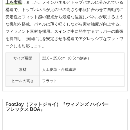
上を実現
しました。メインパネルとトップパネルに分かれている
構造で、トップパネルが足の甲の高さや形状に合わせて自動的に
安定性とフィット感の観点から最適な位置にパネルが収まるよう
な機能を搭載。パネルは薄く軽くしながら素材強度が向上する、
フィラメント素材を採用。スイング中に発生するアッパーの膨張
を抑制し、強固に足を安定させる構造でアグレッシブなフットワ
ークにも対応します。
サイズ展開
22.0～25.0cm（0.5cm刻み）
素材
人工皮革・合成繊維
ヒールの高さ
フラット
FootJoy（フットジョイ）『ウィメンズ ハイパー
フレックス BOA』