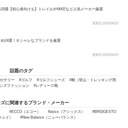
29選【初心者向けも】トレイルやNIKEなど人気メーカー厳選
更新日:2026/06/25
め24選！オシャレなブランドを厳選
更新日:2026/06/23
話題のタグ
クセサリー
#ゴルフ
#ゴルフシューズ
#靴（登山・トレッキング用
メンズファッション
#レディース靴
ーズに関連するブランド・メーカー
）
#ECCO（エコー）
#asics（アシックス）
#BRIDGESTO
ロウェイ）
#New Balance（ニューバランス）