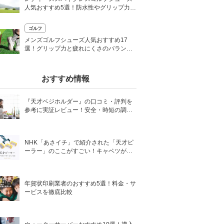
人気おすすめ5選！防水性やグリップ力で
選ぶ
ゴルフ
0
メンズゴルフシューズ人気おすすめ17
選！グリップ力と疲れにくさのバランス
を見極めよう
おすすめ情報
『天才ベジホルダー』の口コミ・評判を
参考に実証レビュー！安全・時短の調理
サポートアイテム！
NHK「あさイチ」で紹介された「天才ピ
ーラー」のここがすごい！キャベツがほ
わほわ4枚刃ピーラーの魅力に迫る！
年賀状印刷業者のおすすめ5選！料金・サ
ービスを徹底比較