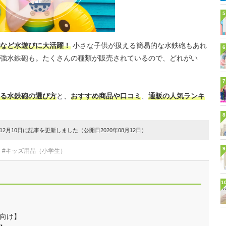
5
など水遊びに大活躍！
小さな子供が扱える簡易的な水鉄砲もあれ
6
強水鉄砲も。たくさんの種類が販売されているので、どれがい
7
る水鉄砲の選び方
と、
おすすめ商品や口コミ
、
通販の人気ランキ
8
2月10日に記事を更新しました（公開日2020年08月12日）
9
#キッズ用品（小学生）
1
向け】