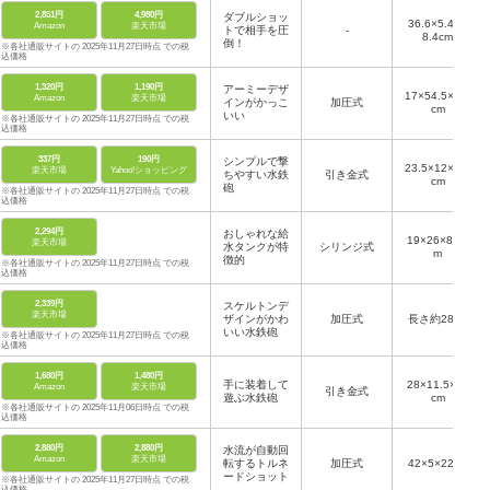
2,851円
4,980円
ダブルショッ
36.6×5.4×1
Amazon
楽天市場
トで相手を圧
-
8.4cm
倒！
※各社通販サイトの 2025年11月27日時点 での税
込価格
1,320円
1,190円
アーミーデザ
17×54.5×5.8
Amazon
楽天市場
インがかっこ
加圧式
cm
いい
※各社通販サイトの 2025年11月27日時点 での税
込価格
337円
190円
シンプルで撃
23.5×12×4.3
楽天市場
Yahoo!ショッピング
ちやすい水鉄
引き金式
cm
砲
※各社通販サイトの 2025年11月27日時点 での税
込価格
2,294円
おしゃれな給
19×26×8.5c
楽天市場
水タンクが特
シリンジ式
m
徴的
※各社通販サイトの 2025年11月27日時点 での税
込価格
2,339円
スケルトンデ
楽天市場
ザインがかわ
加圧式
長さ約28cm
いい水鉄砲
※各社通販サイトの 2025年11月27日時点 での税
込価格
1,680円
1,480円
手に装着して
28×11.5×16
Amazon
楽天市場
引き金式
遊ぶ水鉄砲
cm
※各社通販サイトの 2025年11月06日時点 での税
込価格
2,880円
2,880円
水流が自動回
Amazon
楽天市場
転するトルネ
加圧式
42×5×22cm
ードショット
※各社通販サイトの 2025年11月27日時点 での税
込価格