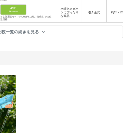
420円
水鉄砲メガホ
Amazon
ンにぴったり
引き金式
約24×12cm
な商品
※各社通販サイトの 2025年11月27日時点 での税
込価格
比較一覧の続きを見る