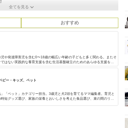
】
全てを見る
おすすめ
児や発達障害児を含む0〜18歳の幅広い年齢の子どもと多く関わる。またそ
けではない実践的な養育支援を含む生活基盤確立のためのあらゆる支援を行
模保育園での
任地の様子を発信している。三児の母。
ベビー・キッズ、ペット
品」「ペット」カテゴリー担当。3歳児と犬2頭を育てるママ編集者。育児と
の時短グッズ選び、家族の栄養とおいしさを考えた食品選び、束の間のリラ
めのスイーツ選びに自信あり。鋭い目線で商品を見極め、少しでも日々の生
介します。