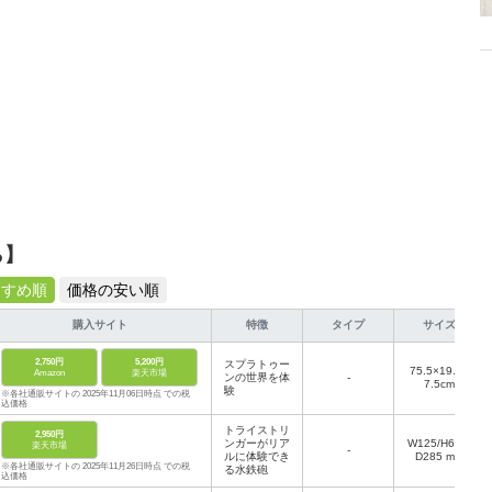
ら】
すすめ順
価格の安い順
購入サイト
特徴
タイプ
サイズ
2,750円
5,200円
スプラトゥー
75.5×19.5×
Amazon
楽天市場
ンの世界を体
-
7.5cm
験
※各社通販サイトの 2025年11月06日時点 での税
込価格
トライストリ
2,950円
ンガーがリア
W125/H650/
楽天市場
‐
ルに体験でき
D285 mm
※各社通販サイトの 2025年11月26日時点 での税
る水鉄砲
込価格