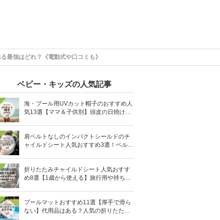
べる最強はどれ？《電動式や口コミも》
ベビー・キッズの人気記事
海・プール用UVカット帽子のおすすめ人
気13選【ママ＆子供別】頭皮の日焼け対
策に
肩ベルトなしのインパクトシールドのチ
ャイルドシート人気おすすめ3選！ベルト
を嫌がる＆抜け出す悩みも解消
折りたたみチャイルドシート人気おすす
め8選【1歳から使える】旅行用や持ち運
びに！
プールマットおすすめ11選【厚手で滑ら
ない】代用品はある？人気の折りたたみ
式も