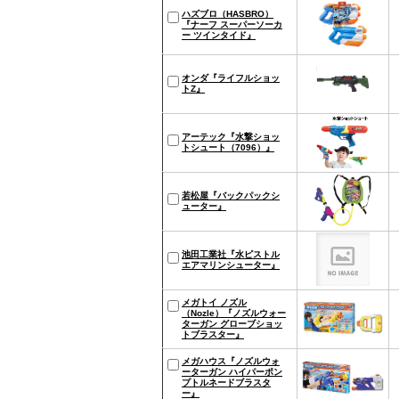
ハズブロ（HASBRO）
『ナーフ スーパーソーカ
ー ツインタイド』
オンダ『ライフルショッ
トZ』
アーテック『水撃ショッ
トシュート（7096）』
若松屋『バックパックシ
ューター』
池田工業社『水ピストル
エアマリンシューター』
メガトイ ノズル
（Nozle）『ノズルウォー
ターガン グローブショッ
トブラスター』
メガハウス『ノズルウォ
ーターガン ハイパーポン
プトルネードブラスタ
ー』