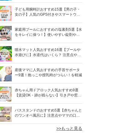
子ども用腕時計おすすめ15選【男の子・
女の子】人気のGPS付きやスマートウォ
ッチも
家庭用プールにおすすめの塩素剤5選【水
をキレイに保つ！】使いやすい錠剤やパ
ウダーなど
噴水マット人気おすすめ16選【プールや
水遊びに】水道代はいくら？ 注意点やデ
メリットも解説
産後ママに人気おすすめの手首サポータ
ー9選！抱っこや授乳時がつらい！を軽減
赤ちゃん用ドアロック人気おすすめ9選
【賃貸OK・跡が残らない】引き戸や窓対
策にも
0
バススタンドのおすすめ5選【赤ちゃんと
のワンオペ風呂に】注意点やママの口コ
ミも！
>>もっと見る