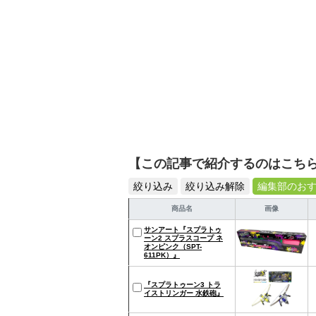
【この記事で紹介するのはこち
絞り込み
絞り込み解除
編集部のお
商品名
画像
サンアート『スプラトゥ
ーン2 スプラスコープ ネ
オンピンク（SPT-
611PK）』
『スプラトゥーン3 トラ
イストリンガー 水鉄砲』