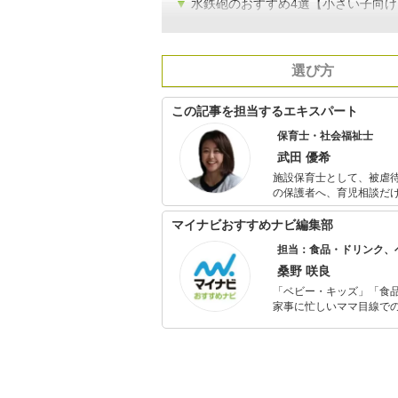
▼
水鉄砲のおすすめ4選【小さい子向け
選び方
この記事を担当するエキスパート
保育士・社会福祉士
武田 優希
施設保育士として、被虐待
の保護者へ、育児相談だ
い、後に社会福祉士を取得。 全国転勤族で、帯同に伴う転職で企業主導型保育園や小規
勤務経験もあり。 保育士人材紹介会社のコラムを執筆担当中。 また転勤族の妻向けのブログを運営
マイナビおすすめナビ編集部
し、育児情報を中心に赴
担当：食品・ドリンク、
桑野 咲良
「ベビー・キッズ」「食
家事に忙しいママ目線で
ックスタイムを楽しむた
活が豊かになるものを紹