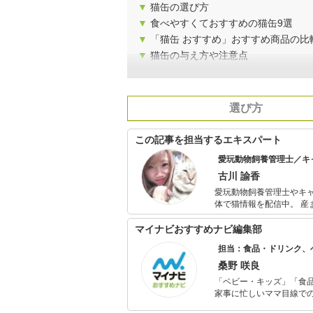
▼
猫缶の選び方
▼
食べやすくておすすめの猫缶9選
▼
「猫缶 おすすめ」おすすめ商品の比
▼
猫缶の与え方や注意点
選び方
この記事を担当するエキスパート
愛玩動物飼養管理士／キ
古川 諭香
愛玩動物飼養管理士やキャ
体で猫情報を配信中。 産
「猫と人間が幸せに暮ら
マイナビおすすめナビ編集部
担当：食品・ドリンク、
桑野 咲良
「ベビー・キッズ」「食
家事に忙しいママ目線で
ックスタイムを楽しむた