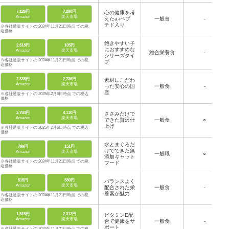
7,128円
7,290円
心の健康を考
Amazon
楽天市場
えたa-iペプ
一般食
-
チド入り
※各社通販サイトの 2024年11月21日時点 での税
込価格
飽きやすい子
2,618円
105円
におすすめな
Amazon
楽天市場
総合栄養食
-
シリーズタイ
※各社通販サイトの 2024年11月21日時点 での税
プ
込価格
2,838円
2,736円
素材にこだわ
Amazon
楽天市場
った安心の国
一般食
-
産
※各社通販サイトの 2025年2月6日時点 での税込
価格
2,784円
4,110円
ささみだけで
Amazon
楽天市場
できた贅沢仕
一般食
○
上げ
※各社通販サイトの 2025年2月6日時点 での税込
価格
水とまぐろだ
799円
151円
けでできた無
Amazon
楽天市場
一般職
○
添加キャット
※各社通販サイトの 2024年11月21日時点 での税
フード
込価格
515円
580円
バランスよく
Amazon
楽天市場
配合された栄
一般食
-
養素が魅力
※各社通販サイトの 2024年11月21日時点 での税
込価格
1,515円
2,312円
ビタミンE配
Amazon
楽天市場
合で健康をサ
一般食
-
ポート
※各社通販サイトの 2024年11月21日時点 での税