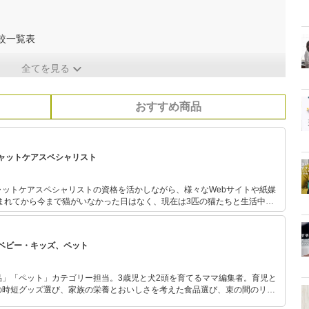
較一覧表
全てを見る
おすすめ商品
ャットケアスペシャリスト
ットケアスペシャリストの資格を活かしながら、様々なWebサイトや紙媒
まれてから今まで猫がいなかった日はなく、現在は3匹の猫たちと生活中。
す」をテーマに、猫が喜ぶ注文住宅も建築済み。
ベビー・キッズ、ペット
品」「ペット」カテゴリー担当。3歳児と犬2頭を育てるママ編集者。育児と
の時短グッズ選び、家族の栄養とおいしさを考えた食品選び、束の間のリラ
めのスイーツ選びに自信あり。鋭い目線で商品を見極め、少しでも日々の生