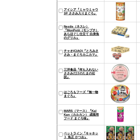
アイシア『ミャウミャウ
3P ささみ入りまぐろ』
Nestle（ネスレ）
『MonPetit（モンプチ）
あらほぐし仕立て 白身魚
のグリル』
チャオ(CIAO)『とろみさ
さみ・まぐろカニカマ』
三洋食品『何も入れない
ささみだけのたまの伝
説』
はごろもフーズ『無一物
まぐろ』
MARS（マース）『Kal
Kan（カルカン） 成猫用
フード まぐろ味』
ペットライン『キャネッ
ト 魚正 かつお』