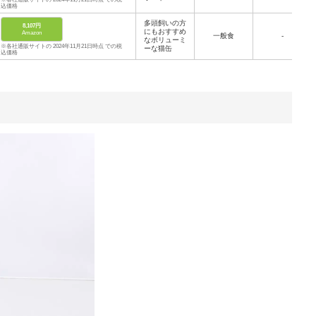
込価格
多頭飼いの方
8,107円
にもおすすめ
Amazon
一般食
-
なボリューミ
※各社通販サイトの 2024年11月21日時点 での税
ーな猫缶
込価格