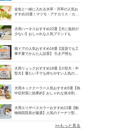
金魚と一緒に入れる水草・浮草の人気お
すすめ10選！マツモ・アナカリス・カボ
ンバなど
犬用ハーネスおすすめ22選【犬に負担が
少ない】おしゃれな人気ブランドも
猫ドアの人気おすすめ16選【賃貸でも工
事不要でかんたん設置】 引き戸用も
犬用リュックおすすめ18選【小型犬・中
型犬】重たい子でも持ちやすい人気のキ
ャリーバッグ！
犬用ネッククーラー人気おすすめ5選【熱
中症対策に効果的】おしゃれな保冷剤タ
イプも
0
犬用エリザベスカラーおすすめ13選【動
物病院院長が厳選】人気のドーナツ型や
軽量素材も
>>もっと見る