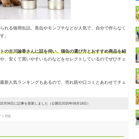
5
られる猫用缶詰。黒缶やモンプチなどが人気で、自分で作らなく
6
す。
7
トの古川諭香さんに話を伺い、猫缶の選び方とおすすめ商品を紹
や、安くて買いやすいものなどをセレクトしているのでぜひチェ
8
最新人気ランキングもあるので、売れ筋や口コミとあわせてチェ
9
2月06日に記事を更新しました（公開日2020年08月18日）
1
やつ
#猫