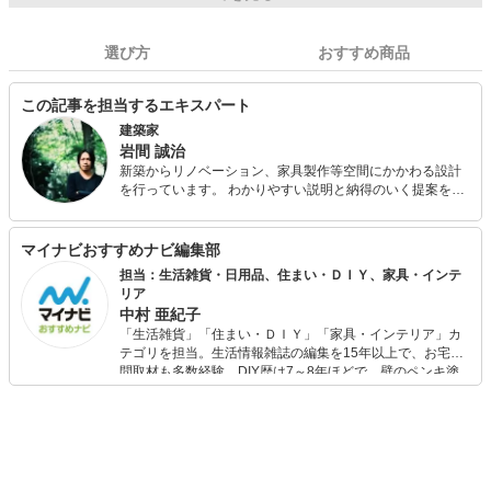
選び方
おすすめ商品
この記事を担当するエキスパート
建築家
岩間 誠治
新築からリノベーション、家具製作等空間にかかわる設計
を行っています。 わかりやすい説明と納得のいく提案を心
がけて、無料相談も行っておりますのでお気軽にご相談く
ださい。
マイナビおすすめナビ編集部
担当：生活雑貨・日用品、住まい・ＤＩＹ、家具・インテ
リア
中村 亜紀子
「生活雑貨」「住まい・ＤＩＹ」「家具・インテリア」カ
テゴリを担当。生活情報雑誌の編集を15年以上で、お宅訪
問取材も多数経験。DIY歴は7～8年ほどで、壁のペンキ塗
りや壁紙チェンジなどもチャレンジ済み。初心者でもモノ
選びがしやすい記事をお届けします！