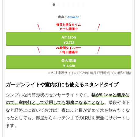
出典：
Amazon
毎日お得なタイム
セール開催中
Amazon
￥2,713
24時間タイムセー
ル毎日開催中
楽天市場
￥ 3,980
※各社通販サイトの 2024年10月17日時点 での税込価格
ガーデンライトや室内灯にも使えるスタンドタイプ
シンプルな円筒形状のセンサーライトです。
幅が9.1cmと細身な
ので、室内灯として活用しても邪魔になることなし
。階段や廊下
など経路上に置いておけば、夜にふと目が覚めて水を飲みたくな
ったとしても、部屋からキッチンまでの移動を安全にサポートし
ます。