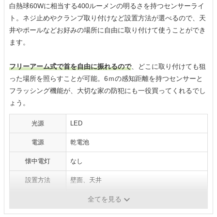
白熱球60Wに相当する400ルーメンの明るさを持つセンサーライ
ト。ネジ止めやクランプ取り付けなど設置方法が選べるので、天
井やポールなどお好みの場所に自由に取り付けて使うことができ
ます。
フリーアーム式で首を自由に振れるので
、どこに取り付けても狙
った場所を照らすことが可能。6ｍの感知距離を持つセンサーと
フラッシング機能が、大切な家の防犯にも一役買ってくれるでし
ょう。
光源
LED
電源
乾電池
懐中電灯
なし
設置方法
壁面、天井
寸法
幅15.2×奥行16.5×高さ15.3cm
全てを見る