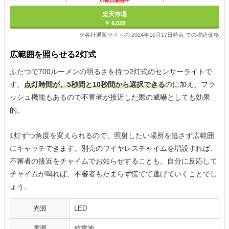
ル毎日開催中
楽天市場
￥ 6,028
※各社通販サイトの 2024年10月17日時点 での税込価格
広範囲を照らせる2灯式
ふたつで700ルーメンの明るさを持つ2灯式のセンサーライトで
す。
点灯時間が、5秒間と10秒間から選択できる
のに加え、フラ
ッシュ機能もあるので不審者が接近した際の威嚇としても効果
的。
1灯ずつ角度を変えられるので、照射したい場所を逃さず広範囲
にキャッチできます。別売のワイヤレスチャイムを増設すれば、
不審者の接近をチャイムでお知らせすることも。自分に反応して
チャイムが鳴れば、不審者もたまらず慌てて逃げていくことでし
ょう。
光源
LED
電源
乾電池