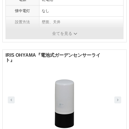
懐中電灯
なし
設置方法
壁面、天井
寸法
-
全てを見る
IRIS OHYAMA『電池式ガーデンセンサーライ
ト』