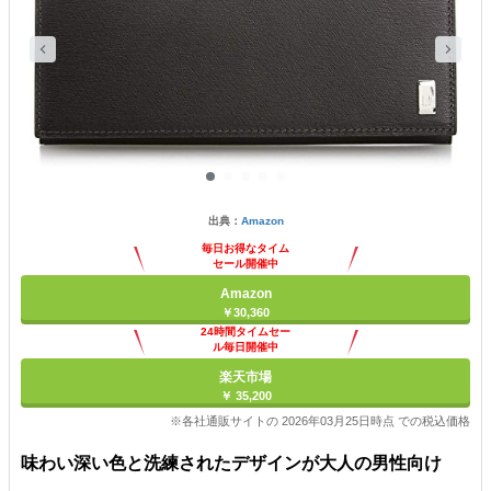
出典：
Amazon
毎日お得なタイム
セール開催中
Amazon
￥30,360
24時間タイムセー
ル毎日開催中
楽天市場
￥ 35,200
※各社通販サイトの 2026年03月25日時点 での税込価格
味わい深い色と洗練されたデザインが大人の男性向け