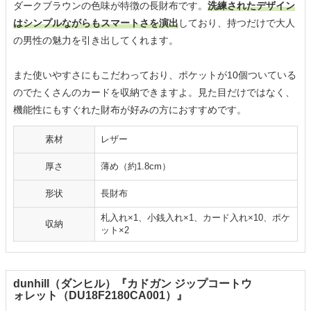
ダークブラウンの色味が特徴の長財布です。
洗練されたデザイン
はシンプルながらもスマートさを演出
しており、持つだけで大人
の男性の魅力を引き出してくれます。
また使いやすさにもこだわっており、ポケットが10個ついている
のでたくさんのカードを収納できますよ。見た目だけではなく、
機能性にもすぐれた財布が好みの方におすすめです。
素材
レザー
厚さ
薄め（約1.8cm）
形状
長財布
札入れ×1、小銭入れ×1、カード入れ×10、ポケ
収納
ット×2
dunhill（ダンヒル）『カドガン ジップコートウ
ォレット（DU18F2180CA001）』