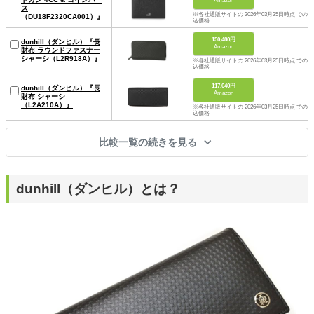
Amazon
ス
※各社通販サイトの 2026年03月25日時点 での税
（DU18F2320CA001）』
込価格
150,480円
dunhill（ダンヒル）『長
Amazon
財布 ラウンドファスナー
シャーシ（L2R918A）』
※各社通販サイトの 2026年03月25日時点 での税
込価格
117,040円
dunhill（ダンヒル）『長
Amazon
財布 シャーシ
（L2A210A）』
※各社通販サイトの 2026年03月25日時点 での税
込価格
比較一覧の続きを見る
dunhill（ダンヒル）とは？