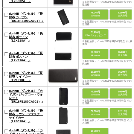
（L2S832A）』
※各社通販サイトの 2026年03月25日時点 での税
込価格
46,045円
52,800円
dunhill（ダンヒル）『長
Amazon
楽天市場
財布 カドガン
（DU18F2100CA001）』
※各社通販サイトの 2026年03月25日時点 での税
込価格
51,920円
dunhill（ダンヒル）『長
Yahoo!ショッピング
財布 ボードン
（L2X218A）』
※各社通販サイトの 2026年3月26日時点 での税
価格
63,500円
35,200円
dunhill（ダンヒル）『長
Amazon
楽天市場
財布 ボストン
（L2V310A）』
※各社通販サイトの 2026年03月25日時点 での税
込価格
30,360円
35,200円
dunhill（ダンヒル）『長
Amazon
楽天市場
財布 サイドカー
（FP1010E）』
※各社通販サイトの 2026年03月25日時点 での税
込価格
dunhill（ダンヒル）『カ
45,980円
59,800円
ドガン ジップコートウォ
Amazon
楽天市場
レット
※各社通販サイトの 2026年03月25日時点 での税
（DU18F2180CA001）』
込価格
dunhill（ダンヒル）『長
39,800円
22,112円
財布 ラウンドファスナー
Amazon
楽天市場
サイドカー
※各社通販サイトの 2026年03月25日時点 での税
（L2B018A）』
込価格
dunhill（ダンヒル）『カ
40,700円
ドガン 4CC & コインパー