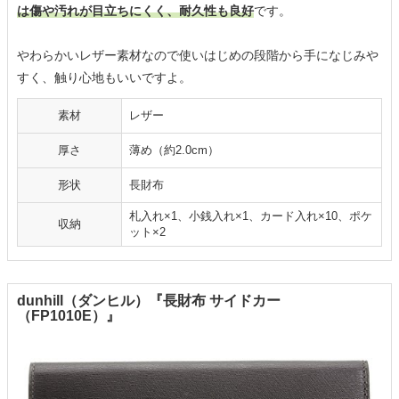
は傷や汚れが目立ちにくく、耐久性も良好
です。
やわらかいレザー素材なので使いはじめの段階から手になじみや
すく、触り心地もいいですよ。
素材
レザー
厚さ
薄め（約2.0cm）
形状
長財布
札入れ×1、小銭入れ×1、カード入れ×10、ポケ
収納
ット×2
dunhill（ダンヒル）『長財布 サイドカー
（FP1010E）』