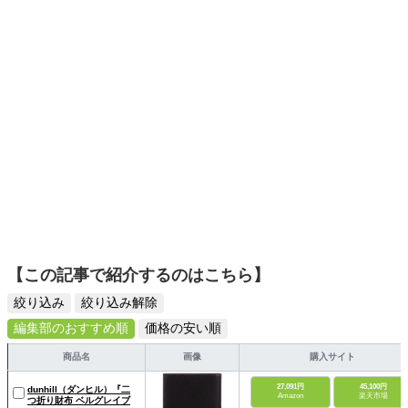
ディネートを提案します。本や映画から受けたインスピレ
ーションを日常や仕事に活かすことを大切にし、記事では
そんな視点から選んだおすすめ作品やアイテムを紹介しま
す。
【この記事で紹介するのはこちら】
絞り込み
絞り込み解除
編集部のおすすめ順
価格の安い順
商品名
画像
購入サイト
27,091円
45,100円
dunhill（ダンヒル）『二
Amazon
楽天市場
つ折り財布 ベルグレイブ