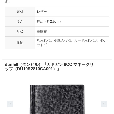
よ。
素材
レザー
厚さ
厚め（約2.5cm）
形状
長財布
札入れ×1、小銭入れ×1、カード入れ×10、ポケ
収納
ット×2
dunhill（ダンヒル）『カドガン 6CC マネークリ
ップ（DU19R2810CA001）』