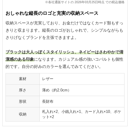
※各社通販サイトの 2026年03月25日時点 での税込価格
おしゃれな縦長のロゴと充実の収納スペース
収納スペースが充実しており、お金だけではなくカード類もすっ
きりと収まります。縦長のロゴがおしゃれで、シンプルながらも
さりげなくブランドを主張できますよ。
ブラックは大人っぽくスタイリッシュ、ネイビーはさわやかで清
潔感のある印象
になります。カジュアル感の強いコバルトも個性
的です。自分の好みのカラーを選んでみてください。
素材
レザー
厚さ
薄め（約2.0cm）
形状
長財布
札入れ×2、小銭入れ×1、カード入れ×10、ポケ
収納
ット×2