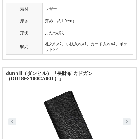
素材
レザー
厚さ
薄め（約1.0cm）
形状
ふたつ折り
札入れ×2、小銭入れ×1、カード入れ×4、ポケ
収納
ット×2
dunhill（ダンヒル）『長財布 カドガン
（DU18F2100CA001）』