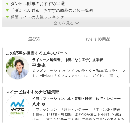
▼
ダンヒル財布のおすすめ12選
▼
「ダンヒル財布」おすすめ商品の比較一覧表
▼
通販サイトの人気ランキング
全てを見る
選び方
おすすめ商品
この記事を担当するエキスパート
ライター／編集者、［着こなし工学］提唱者
平 格彦
メンズファッションがメインのライター/編集者/コラムニス
ト。 AllAbout「メンズファッション」ガイド。［着こなし
工学］提唱者。 また、メンサ (JAPAN MENSA) 会員。野菜
ソムリエの資格も保有。 出版社から独立後、70ほどのメデ
ィアに関わり、客観的、横断的、俯瞰的なファッション分
マイナビおすすめナビ編集部
析を得意とする。そんな視点を活かした［着こなし工学］
担当：ファッション、本・音楽・映画、旅行・レジャー
を構築中。 また、ライター向けのコミュニティを「DMMオ
八木 葵
ンラインサロン」で運営中。 最近の「マイナビおすすめナ
「ファッション」「旅行・レジャー」「本・音楽・映画」
ビ」の記事においては、商品選びのアドバイスなど、監修
を担当。47都道府県制覇、海外10か国以上を旅した経験を
者として携わる。
活かし、旅ごとにテーマを決めて最適なプランを考えるの
が得意。また、アパレルショップでの販売経験もあり。誰
でも手軽に楽しめるプチプラとトレンドを取り入れたコー