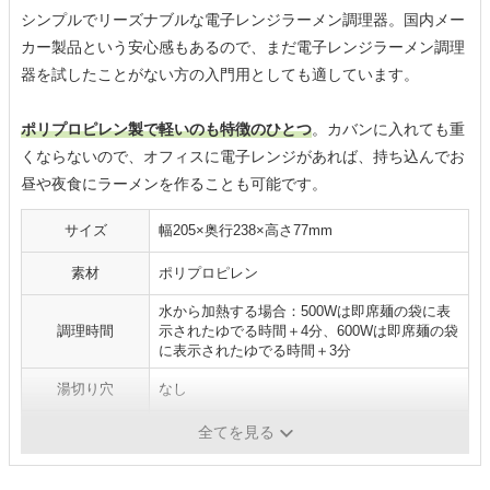
シンプルでリーズナブルな電子レンジラーメン調理器。国内メー
カー製品という安心感もあるので、まだ電子レンジラーメン調理
器を試したことがない方の入門用としても適しています。
ポリプロピレン製で軽いのも特徴のひとつ
。カバンに入れても重
くならないので、オフィスに電子レンジがあれば、持ち込んでお
昼や夜食にラーメンを作ることも可能です。
サイズ
幅205×奥行238×高さ77mm
素材
ポリプロピレン
水から加熱する場合：500Wは即席麺の袋に表
調理時間
示されたゆでる時間＋4分、600Wは即席麺の袋
に表示されたゆでる時間＋3分
湯切り穴
なし
持ち手
あり
全てを見る