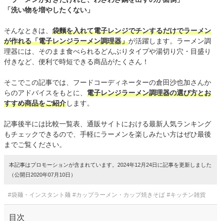
「洗い物を増やしたくない」
そんなときは、
袋麵を入れて電子レンジでチンするだけでラーメン
が作れる「電子レンジラーメン調理器」
が活躍します。ラーメン調
理器には、そのまま食べられるどんぶりタイプや湯切り穴・目盛り
付きなど、便利で時短できる商品がたくさん！
そこでこの記事では、フードコーディネーターの倉田沙也加さんか
らのアドバイスをもとに、
電子レンジラーメン調理器の選び方とお
すすめ商品をご紹介
します。
記事後半には比較一覧表、通販サイトにおける最新人気ランキング
もチェックできるので、手軽にラーメンを楽しみたい方はぜひ最後
までご覧ください。
本記事はプロモーションが含まれています。2024年12月24日に記事を更新しました
（公開日2020年07月10日）
#袋麺・インスタント麺
#カップラーメン・カップ焼きそば
#キッチン雑貨
目次