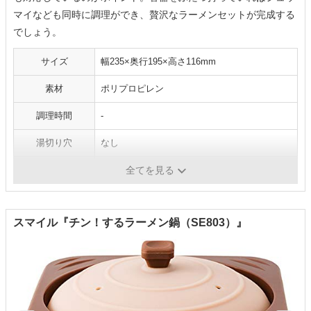
マイなども同時に調理ができ、贅沢なラーメンセットが完成する
でしょう。
サイズ
幅235×奥行195×高さ116mm
素材
ポリプロピレン
調理時間
-
湯切り穴
なし
持ち手
あり
全てを見る
スマイル『チン！するラーメン鍋（SE803）』