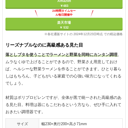
Amazon
￥483
24時間タイムセー
ル毎日開催中
楽天市場
￥ 532
※各社通販サイトの 2024年12月23日時点 での税込価格
リーズナブルなのに高級感ある見た目
落としブタを使うことでラーメンと野菜を同時にカンタン調理
。
ムラなくゆで上げることができるので、野菜さえ用意しておけ
ば、ヘルシーな野菜ラーメンを作ることができます。ひとり暮ら
しはもちろん、子どもがいる家庭での心強い味方になってくれる
でしょう。
材質はポリプロピレンですが、全体が黒で統一された高級感のあ
る見た目。料理は器にもこだわるという方なら、ぜひ手に入れて
おきたい調理器です。
サイズ
幅230×奥行200×高さ71mm