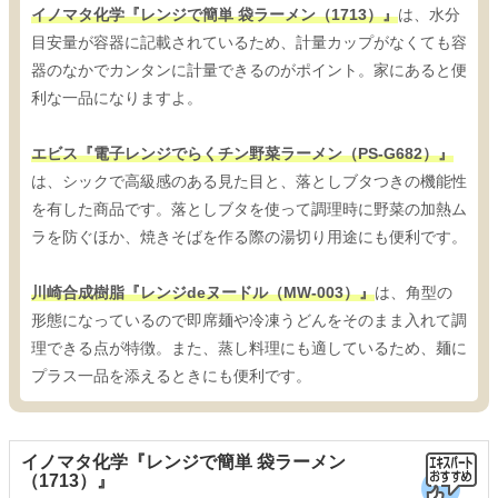
イノマタ化学『レンジで簡単 袋ラーメン（1713）』
は、水分
目安量が容器に記載されているため、計量カップがなくても容
器のなかでカンタンに計量できるのがポイント。家にあると便
利な一品になりますよ。
エビス『電子レンジでらくチン野菜ラーメン（PS-G682）』
は、シックで高級感のある見た目と、落としブタつきの機能性
を有した商品です。落としブタを使って調理時に野菜の加熱ム
ラを防ぐほか、焼きそばを作る際の湯切り用途にも便利です。
川崎合成樹脂『レンジdeヌードル（MW-003）』
は、角型の
形態になっているので即席麺や冷凍うどんをそのまま入れて調
理できる点が特徴。また、蒸し料理にも適しているため、麺に
プラス一品を添えるときにも便利です。
イノマタ化学『レンジで簡単 袋ラーメン
（1713）』