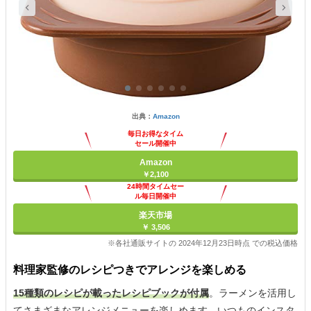
出典：
Amazon
毎日お得なタイム
セール開催中
Amazon
￥2,100
24時間タイムセー
ル毎日開催中
楽天市場
￥ 3,506
※各社通販サイトの 2024年12月23日時点 での税込価格
料理家監修のレシピつきでアレンジを楽しめる
15種類のレシピが載ったレシピブックが付属
。ラーメンを活用し
てさまざまなアレンジメニューを楽しめます。いつものインスタ