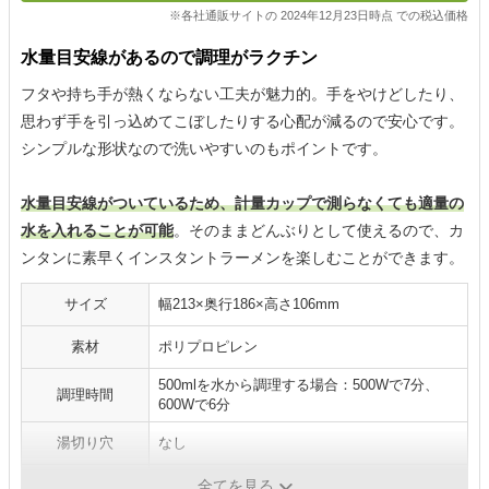
※各社通販サイトの 2024年12月23日時点 での税込価格
水量目安線があるので調理がラクチン
フタや持ち手が熱くならない工夫が魅力的。手をやけどしたり、
思わず手を引っ込めてこぼしたりする心配が減るので安心です。
シンプルな形状なので洗いやすいのもポイントです。
水量目安線がついているため、計量カップで測らなくても適量の
水を入れることが可能
。そのままどんぶりとして使えるので、カ
ンタンに素早くインスタントラーメンを楽しむことができます。
サイズ
幅213×奥行186×高さ106mm
素材
ポリプロピレン
500mlを水から調理する場合：500Wで7分、
調理時間
600Wで6分
湯切り穴
なし
持ち手
あり
全てを見る