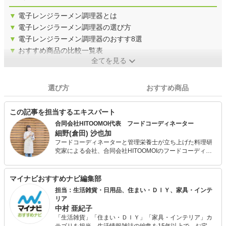
▼
電子レンジラーメン調理器とは
▼
電子レンジラーメン調理器の選び方
▼
電子レンジラーメン調理器のおすす8選
▼
おすすめ商品の比較一覧表
全てを見る
選び方
おすすめ商品
この記事を担当するエキスパート
合同会社HITOOMOI代表 フードコーディネーター
細野(倉田) 沙也加
フードコーディネーターと管理栄養士が立ち上げた料理研
究家による会社、合同会社HITOOMOIのフードコーディネ
ーターです。 大切な人のために手作りの料理を振る舞うシ
ーンを作ることで、 生きててよかったと思える社会の実現
を目指しています。 主にレシピの開発、記事執筆、栄養計
マイナビおすすめナビ編集部
算、商品開発、食・健康に関するコンサルティングを行っ
担当：生活雑貨・日用品、住まい・ＤＩＹ、家具・インテ
ています。SNSで手作り料理を発信中。
リア
中村 亜紀子
「生活雑貨」「住まい・ＤＩＹ」「家具・インテリア」カ