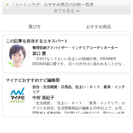
▼
「ムートンラグ」おすすめ商品の比較一覧表
全てを見る
選び方
おすすめ商品
この記事を担当するエキスパート
整理収納アドバイザー・インテリアコーディネーター
坂口 愛
「片付けなくてもいい住まいの収納計画」DRAWER
DESIGN坂口愛です。 日々の片付けに追われることがない
住まいと暮らしのアイデアを探求し「幸せな笑顔・夢の実
現」をコンセプトに独自のロジックによる「必ず片付く数
の法則」「片づけなくてもいい住まいの収納計画」を提
マイナビおすすめナビ編集部
案。保有資格は整理収納アドバイザー・インテリアコーデ
担当：生活雑貨・日用品、住まい・ＤＩＹ、家具・インテ
ィネーター・ライフスタイルプランナーを保有。 住まい
リア
づくりと経験を活かした暮らしに彩を与えるエッセンスを
中村 亜紀子
お伝えしています。セミナー講演、収納モデルルーム設計
「生活雑貨」「住まい・ＤＩＹ」「家具・インテリア」カ
など、全国にて活動中。
テゴリを担当。生活情報雑誌の編集を15年以上で、お宅訪
問取材も多数経験。DIY歴は7～8年ほどで、壁のペンキ塗
りや壁紙チェンジなどもチャレンジ済み。初心者でもモノ
選びがしやすい記事をお届けします！