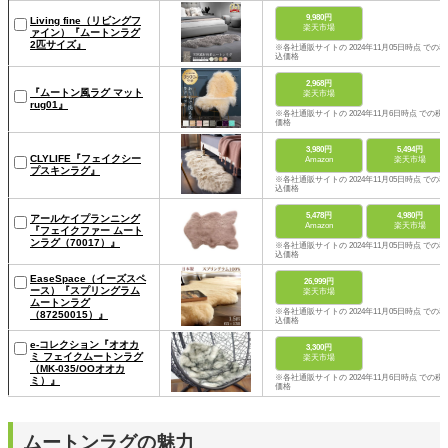
9,980円
Living fine（リビングフ
楽天市場
ァイン）『ムートンラグ
2匹サイズ』
※各社通販サイトの 2024年11月05日時点 での税
込価格
2,968円
『ムートン風ラグ マット
楽天市場
rug01』
※各社通販サイトの 2024年11月6日時点 での税
価格
3,980円
5,494円
CLYLIFE『フェイクシー
Amazon
楽天市場
プスキンラグ』
※各社通販サイトの 2024年11月05日時点 での税
込価格
5,478円
4,980円
アールケイプランニング
Amazon
楽天市場
『フェイクファー ムート
ンラグ（70017）』
※各社通販サイトの 2024年11月05日時点 での税
込価格
EaseSpace（イーズスペ
26,999円
ース）『スプリングラム
楽天市場
ムートンラグ
※各社通販サイトの 2024年11月05日時点 での税
（87250015）』
込価格
e-コレクション『オオカ
3,300円
ミ フェイクムートンラグ
楽天市場
（MK-035/OOオオカ
※各社通販サイトの 2024年11月6日時点 での税
ミ）』
価格
ムートンラグの魅力