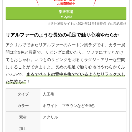
ル毎日開催中
楽天市場
￥ 2,968
※各社通販サイトの 2024年11月6日時点 での税込価格
リアルファーのような長めの毛足で触り心地やわらか
アクリルでできたリアルファーのムートン風ラグです。カラー展
開は全9色と豊富で、リビングに敷いたり、ソファにサッとかけ
てもおしゃれ。いつものリビングを明るくラグジュアリーな空間
にすることができますよ。長めの毛足で触り心地はやわらかくふ
かふかで、
まるでペットの背中を撫でているようなリラックスし
た気持ちに
！
タイプ
人工毛
カラー
ホワイト、ブラウンなど全9色
素材
アクリル
加工
‐