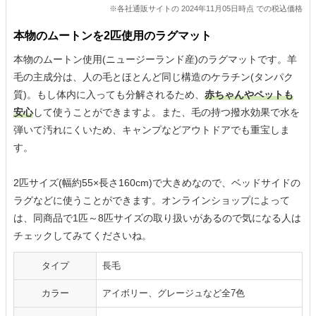
※各社通販サイトの 2024年11月05日時点 での税込価格
本物のムートンを2匹使用のラグマット
本物のムートン使用(ニュージーランド産)のラグマットです。羊
毛の主成分は、人の毛とほとんど同じ構造のケラチン(タンパク
質)。もし体内に入っても分解されるため、
赤ちゃんやペットも
安心
して使うことができますよ。また、毛の持つ撥水効果で水を
弾いて汚れにくいため、キャンプなどアウトドアでも重宝しま
す。
2匹サイズ(幅約55×長さ160cm)で大きめなので、ベッドサイドの
ラグなどに使うことができます。オンラインショップによって
は、同商品で1匹～8匹サイズの取り扱いがあるので気になる人は
チェックしてみてくださいね。
タイプ
長毛
カラー
アイボリー、グレージュなど全7色