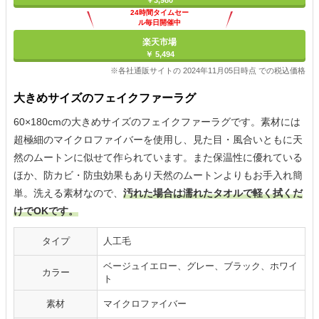
￥3,980
24時間タイムセー
ル毎日開催中
楽天市場
￥ 5,494
※各社通販サイトの 2024年11月05日時点 での税込価格
大きめサイズのフェイクファーラグ
60×180cmの大きめサイズのフェイクファーラグです。素材には
超極細のマイクロファイバーを使用し、見た目・風合いともに天
然のムートンに似せて作られています。また保温性に優れている
ほか、防カビ・防虫効果もあり天然のムートンよりもお手入れ簡
単。洗える素材なので、
汚れた場合は濡れたタオルで軽く拭くだ
けでOKです。
タイプ
人工毛
ベージュイエロー、グレー、ブラック、ホワイ
カラー
ト
素材
マイクロファイバー