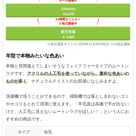
セール開催中
Amazon
￥5,478
24時間タイムセー
ル毎日開催中
楽天市場
￥ 4,980
※各社通販サイトの 2024年11月05日時点 での税込価格
羊型で本物みたいな色あい
本物と見間違えてしまいそうなフェイクファータイプのムートン
ラグです。
アクリルの人工毛を使っていながら、素朴な色あいの
ものが多く
、ナチュラルテイストのお部屋になじみますよ。
洗濯機で洗うことができるので、掃除機では落としきれないゴミ
やホコリもとれて清潔に使えます。「羊毛皮は高価で手が出ない
けど、人工毛に見えないムートンラグがほしい！」という人にお
すすめの商品です。
タイプ
短毛