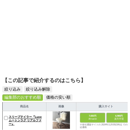
【この記事で紹介するのはこちら】
絞り込み
絞り込み解除
編集部のおすすめ順
価格の安い順
商品名
画像
購入サイト
7,650円
6,980円
スリープテイラー『Luxe
Amazon
楽天市場
ムートンラグ リアルファ
ー』
※各社通販サイトの 2024年11月05日時点 での税
込価格