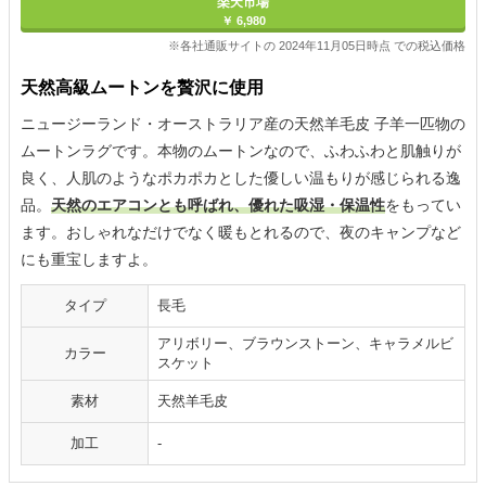
楽天市場
￥ 6,980
※各社通販サイトの 2024年11月05日時点 での税込価格
天然高級ムートンを贅沢に使用
ニュージーランド・オーストラリア産の天然羊毛皮 子羊一匹物の
ムートンラグです。本物のムートンなので、ふわふわと肌触りが
良く、人肌のようなポカポカとした優しい温もりが感じられる逸
品。
天然のエアコンとも呼ばれ、優れた吸湿・保温性
をもってい
ます。おしゃれなだけでなく暖もとれるので、夜のキャンプなど
にも重宝しますよ。
タイプ
長毛
アリボリー、ブラウンストーン、キャラメルビ
カラー
スケット
素材
天然羊毛皮
加工
‐