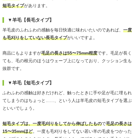
短毛タイプ
があります。
▼羊毛【長毛タイプ】
羊毛皮のふわふわの感触を毎日快適に味わいたいのであれば、
一度
も毛刈りをしていない長毛タイプ
がいいですよ。
商品にもよりますが
毛足の長さは55〜75mm程度
です。毛足が長く
ても、毛の根元のほうはウェーブ上になっており、クッション生も
抜群です。
▼羊毛【短毛タイプ】
ふわふわの感触は好きだけれど、触ったときに手や足が毛に埋もれ
てしまうのはちょっと……、という人は羊毛皮の短毛タイプを選ぶ
といいでしょう。
短毛タイプは、一度毛刈りをしてから伸ばしたもの
で
毛足の長さは
15〜35mmほど
。一度も毛刈りをしてない若い羊の毛皮をつかった