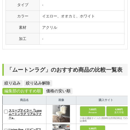
タイプ
-
カラー
イエロー、オオカミ、ホワイト
素材
アクリル
加工
-
「ムートンラグ」のおすすめ商品の比較一覧表
絞り込み
絞り込み解除
編集部のおすすめ順
価格の安い順
商品名
画像
購入サイト
7,650円
6,980円
スリープテイラー『Luxe
Amazon
楽天市場
ムートンラグ リアルファ
ー』
※各社通販サイトの 2024年11月05日時点 での税
込価格
9,980円
Living fine（リビングフ