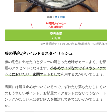
出典：
楽天市場
24時間タイムセー
ル毎日開催中
楽天市場
￥ 3,300
※各社通販サイトの 2024年11月6日時点 での税込価格
狼の毛色がワイルド＆スタイリッシュ
狼の毛色に似せた白とグレーの混じった色味がカッコよく、お部
屋のアクセントになります。
小さめサイズなのでイスやソファの
うえにおいたり、玄関マットとして
利用するのがいいでしょう。
裏面には滑り止めがついているので、ずれたり落ちたりしにくい
のもうれしいポイント。お部屋のアクセントになりそうなムート
ンラグがほしい人はぜひ購入を検討してみてはいかがでしょう
か。