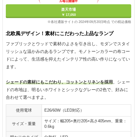
ル毎日開催中
楽天市場
￥ 17,050
※各社通販サイトの 2024年09月20日時点 での税込価格
北欧風デザイン！素材にこだわった上品なランプ
ファブリックとウッドで素材のよさを引き出し、モダンでスタイ
リッシュな温かみのあるランプです。モノトーンカラーの布コー
ドによって、生活感を抑えたインテリア性の高い作りになってい
ます。
シェードの素材にもこだわり、コットンとリネンを採用
。シェー
ドの布地は、明るいホワイトとシックなグレーの2色で、好みに
合わせて選べますよ。
使用電球
E26/60W（LED対応）
サイズ：幅205×奥行205×高さ405mm、重量：
サイズ・重量
0.6kg