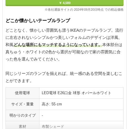
￥ 4,580
※各社通販サイトの 2024年09月20日時点 での税込価格
どこか懐かしいテーブルランプ
どことなく、懐かしい雰囲気も漂うIKEAのテーブルランプ。流行
に左右されないシンプルかつ美しいフォルムのデザインは洋風、
和風
どんな場所にもマッチするようになっています。
本体部分は
真ちゅう・ホワイトの2色から選択が可能なので家の雰囲気に合
った色を選んでみてください。
同じシリーズのランプを揃えれば、統一感のある空間を楽しむこ
とができます。
使用電球
LED電球 E26口金 球形 オパールホワイト
サイズ・重量
高さ: 55 cm
明かりのタイプ
-
素材
布製シェード