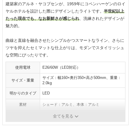
建築家のアルネ・ヤコブセンが、1959年にコペンハーゲンのロイ
ヤルホテルを設計した際にデザインしたライトです。
半世紀以上
たった現在でも、なお新鮮さが感じられ
、洗練されたデザインが
魅力的。
曲線と直線を融合させたシンプルかつスマートなライン、さらに
ツヤを抑えたセミマットな仕上がりは、モダンでスタイリッシュ
な空間にぴったりです。
使用電球
E26/60W（LED対応）
サイズ：幅160×奥行350×高さ500mm、重量：
サイズ・重量
2.0kg
明かりのタイプ
LED
素材
シェード：アルミ、本体：アルミ
機能
-
全てを見る