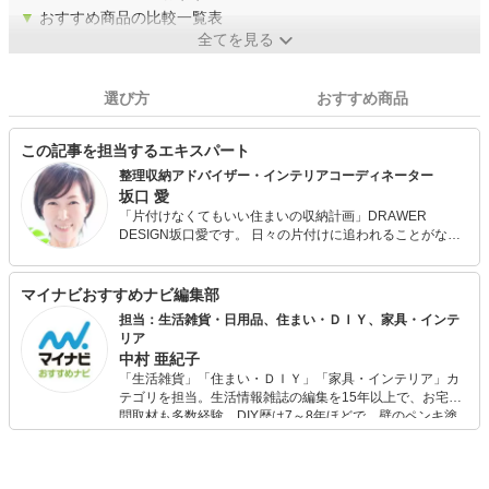
▼
おすすめ商品の比較一覧表
全てを見る
選び方
おすすめ商品
この記事を担当するエキスパート
整理収納アドバイザー・インテリアコーディネーター
坂口 愛
「片付けなくてもいい住まいの収納計画」DRAWER
DESIGN坂口愛です。 日々の片付けに追われることがない
住まいと暮らしのアイデアを探求し「幸せな笑顔・夢の実
現」をコンセプトに独自のロジックによる「必ず片付く数
の法則」「片づけなくてもいい住まいの収納計画」を提
マイナビおすすめナビ編集部
案。保有資格は整理収納アドバイザー・インテリアコーデ
担当：生活雑貨・日用品、住まい・ＤＩＹ、家具・インテ
ィネーター・ライフスタイルプランナーを保有。 住まい
リア
づくりと経験を活かした暮らしに彩を与えるエッセンスを
中村 亜紀子
お伝えしています。セミナー講演、収納モデルルーム設計
「生活雑貨」「住まい・ＤＩＹ」「家具・インテリア」カ
など、全国にて活動中。
テゴリを担当。生活情報雑誌の編集を15年以上で、お宅訪
問取材も多数経験。DIY歴は7～8年ほどで、壁のペンキ塗
りや壁紙チェンジなどもチャレンジ済み。初心者でもモノ
選びがしやすい記事をお届けします！