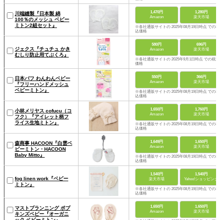
1,470円
1,280円
川端縫製『日本製 綿
Amazon
楽天市場
100％のメッシュ ベビー
ミトン2組セット』
※各社通販サイトの 2025年08月19日時点 での税
込価格
580円
696円
ジェクス『チュチュ かき
Amazon
楽天市場
むしり防止用てぶくろ』
※各社通販サイトの 2025年9月1日時点 での税込
価格
550円
366円
日本パフ わんわんベビー
Amazon
楽天市場
『フリーハンドメッシュ
ベビーミトン』
※各社通販サイトの 2025年08月19日時点 での税
込価格
1,650円
1,760円
小林メリヤス cofucu（コ
Amazon
楽天市場
フク）『アイレット柄フ
ライス生地ミトン』
※各社通販サイトの 2025年08月19日時点 での税
込価格
1,649円
1,650円
森商事 HACOON『白雲ベ
Amazon
楽天市場
ビーミトン・HACOON
Baby Mitto』
※各社通販サイトの 2025年08月19日時点 での税
込価格
1,540円
1,540円
fog linen work『ベビー
楽天市場
Yahoo!ショッピング
ミトン』
※各社通販サイトの 2025年08月19日時点 での税
込価格
1,650円
1,650円
マストプランニング ポプ
Amazon
楽天市場
キンズベビー『オーガニ
ック ベビーミトン』