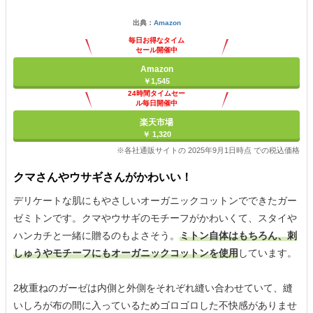
出典：
Amazon
毎日お得なタイム
セール開催中
Amazon
￥1,545
24時間タイムセー
ル毎日開催中
楽天市場
￥ 1,320
※各社通販サイトの 2025年9月1日時点 での税込価格
クマさんやウサギさんがかわいい！
デリケートな肌にもやさしいオーガニックコットンでできたガー
ゼミトンです。クマやウサギのモチーフがかわいくて、スタイや
ハンカチと一緒に贈るのもよさそう。
ミトン自体はもちろん、刺
しゅうやモチーフにもオーガニックコットンを使用
しています。
2枚重ねのガーゼは内側と外側をそれぞれ縫い合わせていて、縫
いしろが布の間に入っているためゴロゴロした不快感がありませ