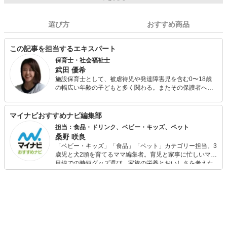
選び方
おすすめ商品
この記事を担当するエキスパート
保育士・社会福祉士
武田 優希
施設保育士として、被虐待児や発達障害児を含む0〜18歳
の幅広い年齢の子どもと多く関わる。またその保護者へ、
育児相談だけではない実践的な養育支援を含む生活基盤確
立のためのあらゆる支援を行い、後に社会福祉士を取得。
全国転勤族で、帯同に伴う転職で企業主導型保育園や小規
マイナビおすすめナビ編集部
模保育園での勤務経験もあり。 保育士人材紹介会社のコラ
担当：食品・ドリンク、ベビー・キッズ、ペット
ムを執筆担当中。 また転勤族の妻向けのブログを運営し、
桑野 咲良
育児情報を中心に赴任地の様子を発信している。三児の
「ベビー・キッズ」「食品」「ペット」カテゴリー担当。3
母。
歳児と犬2頭を育てるママ編集者。育児と家事に忙しいママ
目線での時短グッズ選び、家族の栄養とおいしさを考えた
食品選び、束の間のリラックスタイムを楽しむためのスイ
ーツ選びに自信あり。鋭い目線で商品を見極め、少しでも
日々の生活が豊かになるものを紹介します。