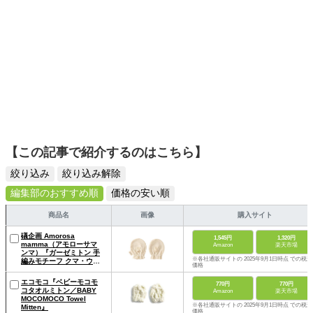
【この記事で紹介するのはこちら】
絞り込み
絞り込み解除
編集部のおすすめ順
価格の安い順
商品名
画像
購入サイト
礒企画 Amorosa
1,545円
1,320円
mamma（アモローサマ
Amazon
楽天市場
ンマ）『ガーゼミトン 手
※各社通販サイトの 2025年9月1日時点 での税込
編みモチーフ クマ・ウサ
価格
ギ』
エコモコ『ベビーモコモ
770円
770円
コタオルミトン／BABY
Amazon
楽天市場
MOCOMOCO Towel
※各社通販サイトの 2025年9月1日時点 での税込
Mitten』
価格