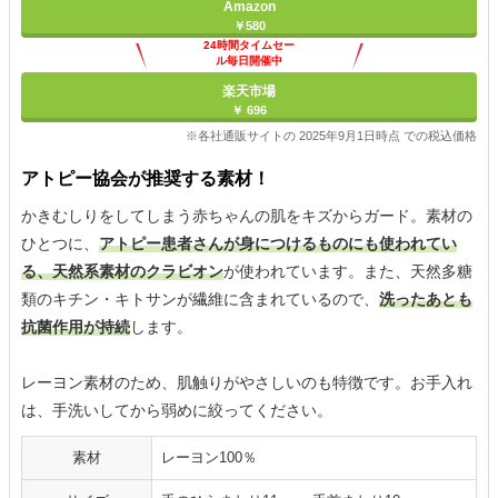
Amazon
￥580
24時間タイムセー
ル毎日開催中
楽天市場
￥ 696
※各社通販サイトの 2025年9月1日時点 での税込価格
アトピー協会が推奨する素材！
かきむしりをしてしまう赤ちゃんの肌をキズからガード。素材の
ひとつに、
アトピー患者さんが身につけるものにも使われてい
る、天然系素材のクラビオン
が使われています。また、天然多糖
類のキチン・キトサンが繊維に含まれているので、
洗ったあとも
抗菌作用が持続
します。
レーヨン素材のため、肌触りがやさしいのも特徴です。お手入れ
は、手洗いしてから弱めに絞ってください。
素材
レーヨン100％