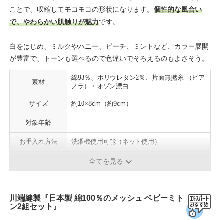
ことで、収縮してモコモコの形状になります。
個性的な風合い
で、やわらかい肌触りが魅力
です。
白をはじめ、ミルクやハニー、ピーチ、ミントなど、カラー展開
が豊富で、トーンも選べるので色違いでそろえるのもよさそう。
綿98％、ポリウレタン2％、片面無撚糸 （ピア
素材
ノラ）・オゾン漂白
サイズ
約10×8cm（約9cm）
対象年齢
-
お手入れ方法
洗濯機使用可能（ネット使用）
生産国
日本
全てを見る
川端縫製『日本製 綿100％のメッシュ ベビーミト
ン2組セット』