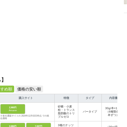
ら】
すすめ順
価格の安い順
購入サイト
特徴
タイプ
内容量
砂糖・小麦
2,980円
30g/本×12本
粉・トランス
Amazon
バータイプ
（6種類各2
脂肪酸のトリ
本ずつ）
※各社通販サイトの 2024年12月02日時点 での税
プルゼロ
込価格
3種のナッツ
3,980円
7,097円
（30g/袋×7