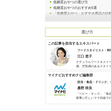
▼
低糖質おやつの選び方
▼
低糖質おやつのおすすめ5選
▼
「低糖質おやつ」おすすめ商品の比
選び方
この記事を担当するエキスパート
フードスタイリスト・料
江口 恵子
ナチュラルフード＆スイーツカフェ ORI
感、空気感のあるスタイリングと実生活
カフェとあらゆるシチュ
中。
マイナビおすすめナビ編集部
担当：食品・ドリンク、
桑野 咲良
「ベビー・キッズ」「食
家事に忙しいママ目線で
ックスタイムを楽しむた
活が豊かになるものを紹