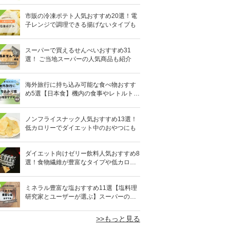
市販の冷凍ポテト人気おすすめ20選！電
子レンジで調理できる揚げないタイプも
スーパーで買えるせんべいおすすめ31
選！ ご当地スーパーの人気商品も紹介
海外旅行に持ち込み可能な食べ物おすす
め5選【日本食】機内の食事やレトルト食
品など
ノンフライスナック人気おすすめ13選！
低カロリーでダイエット中のおやつにも
ダイエット向けゼリー飲料人気おすすめ8
選！食物繊維が豊富なタイプや低カロリ
ータイプなど
0
ミネラル豊富な塩おすすめ11選【塩料理
研究家とユーザーが選ぶ】スーパーの人
気商品も
>>もっと見る