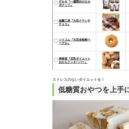
デルタ『一週間分のロカ
ボナッツ』
低糖工房『大豆クランチ
チョコ』
ソイコム『大豆全粒粉ベ
ーグル』
神林堂『豆乳ダイエット
おからクッキーバー』
ストレスのないダイエットを！
低糖質おやつを上手