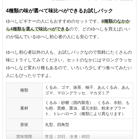
4種類の味が選べて味比べができるお試しパック
ゆべしビギナーの人にもおすすめのセットです。
8種類のなかか
ら4種類を選んで味比べができる
ので、どのゆべしを買えばいい
のか悩んでいるゆべし初心者の人にも安心です。
ゆべし初心者以外の人も、お試しパックなので気軽にたくさんの
味にトライしてみてください。セットのなかにはマロングラッセ
ゆべしなど変わり種もあるので、いろいろ少しずつ食べてみたい
人にもぴったりですよ。
くるみ、ゴマ、抹茶、柚子、あんくるみ、あん
種類
ゴマ、マロングラッセ、マカダミア
くるみ：砂糖（国内製造）、くるみ、水飴、も
素材
ち粉、黒糖、醤油、還元水飴、粉末オブラー
ト、トレハロース（種類により異なります）
形状
丸型、四角型
賞味期限
常温：10日、冷凍：60日