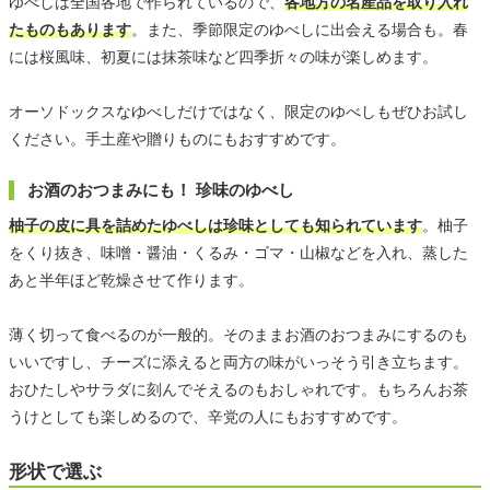
ゆべしは全国各地で作られているので、
各地方の名産品を取り入れ
たものもあります
。また、季節限定のゆべしに出会える場合も。春
には桜風味、初夏には抹茶味など四季折々の味が楽しめます。
オーソドックスなゆべしだけではなく、限定のゆべしもぜひお試し
ください。手土産や贈りものにもおすすめです。
お酒のおつまみにも！ 珍味のゆべし
柚子の皮に具を詰めたゆべしは珍味としても知られています
。柚子
をくり抜き、味噌・醤油・くるみ・ゴマ・山椒などを入れ、蒸した
あと半年ほど乾燥させて作ります。
薄く切って食べるのが一般的。そのままお酒のおつまみにするのも
いいですし、チーズに添えると両方の味がいっそう引き立ちます。
おひたしやサラダに刻んでそえるのもおしゃれです。もちろんお茶
うけとしても楽しめるので、辛党の人にもおすすめです。
形状で選ぶ