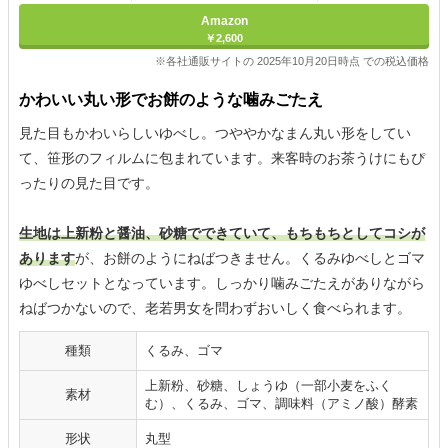
Amazon
￥2,600
※各社通販サイトの 2025年10月20日時点 での税込価格
かわいい丸い形でお餅のような噛みごたえ
見た目もかわいらしいゆべし。つややかなまん丸い形をしてい
て、笹形のフィルムに包まれています。来客時のお茶うけにもぴ
ったりの見た目です。
生地は上新粉と醤油、砂糖でできていて、もちもちとしてコシが
あります
が、お餅のようにねばつきません。くるみゆべしとゴマ
ゆべしセットとなっています。しっかり噛みごたえがありながら
ねばつかないので、老若男女を問わずおいしく食べられます。
種類
くるみ、ゴマ
上新粉、砂糖、しょうゆ（一部小麦をふく
素材
む）、くるみ、ゴマ、調味料（アミノ酸）酵素
形状
丸型