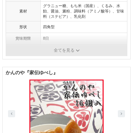
グラニュー糖、もち米（国産）、くるみ、水
素材
飴、醤油、澱粉、調味料（アミノ酸等）、甘味
料（ステビア）、乳化剤
形状
四角型
賞味期限
8日
内容量
5個
全てを見る
かんのや『家伝ゆべし』