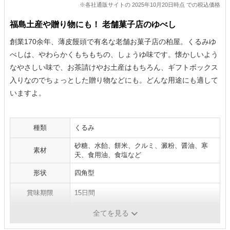
※各社通販サイトの 2025年10月20日時点 での税込価格
福島土産や贈り物にも！ 老舗菓子店のゆべし
創業170余年、薄皮饅頭で有名な老舗お菓子店の柏屋。くるみゆ
べしは、やわらかくもちもちの、しょうゆ味です。懐かしいよう
なやさしい味で、お茶請けやお土産はもちろん、ギフトボックス
入りなのでちょっとした贈り物などにも。どんな用途にも適して
いますよ。
種類
くるみ
砂糖、水飴、餅米、クルミ、澱粉、醤油、寒
素材
天、食用油、食塩など
形状
四角型
賞味期限
15日間
内容量
10個入
全てを見る