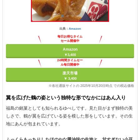
出典：
Amazon
毎日お得なタイム
セール開催中
Amazon
￥3,400
24時間タイムセー
ル毎日開催中
楽天市場
￥ 3,400
※各社通販サイトの 2025年10月20日時点 での税込価格
翼を広げた鶴の姿という独特な形でなかにはあん入り
福島の銘菓としても知られるゆべしです。見た目がまず独特の美
しさで、鶴が翼を広げている姿を模した形をしています。その生
地にあんが包まれています。
ふっくらもっちりしたほのかな醤油味の生地と、甘すぎない小豆