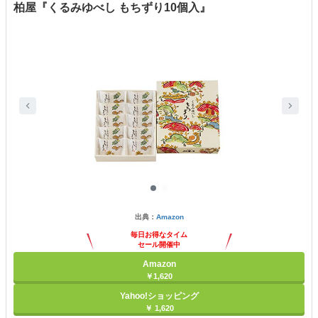
柏屋『くるみゆべし もちずり10個入』
出典：
Amazon
毎日お得なタイム
セール開催中
Amazon
￥1,620
Yahoo!ショッピング
￥ 1,620