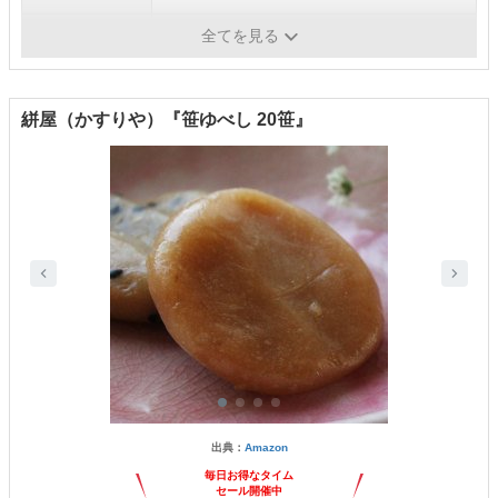
内容量
4種類×2個
全てを見る
絣屋（かすりや）『笹ゆべし 20笹』
出典：
Amazon
毎日お得なタイム
セール開催中