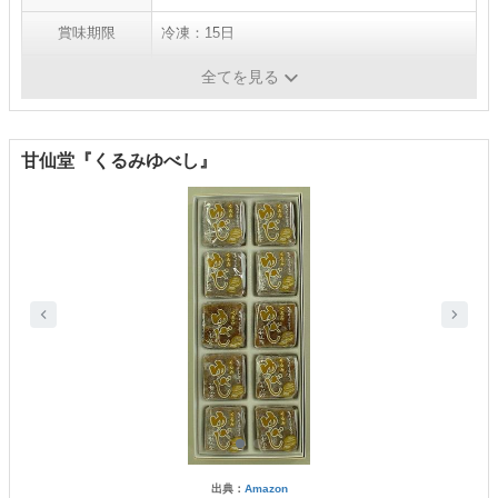
賞味期限
冷凍：15日
内容量
くるみゆべし×10笹、ゴマゆべし×10笹
全てを見る
甘仙堂『くるみゆべし』
出典：
Amazon