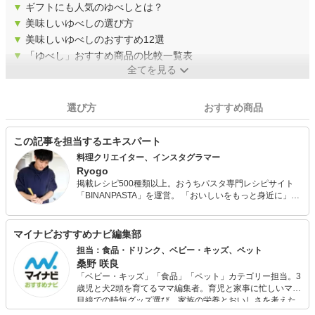
▼
ギフトにも人気のゆべしとは？
▼
美味しいゆべしの選び方
▼
美味しいゆべしのおすすめ12選
▼
「ゆべし」おすすめ商品の比較一覧表
全てを見る
選び方
おすすめ商品
この記事を担当するエキスパート
料理クリエイター、インスタグラマー
Ryogo
掲載レシピ500種類以上。おうちパスタ専門レシピサイト
「BINANPASTA」を運営。 「おいしいをもっと身近に」を
コンセプトに、簡単でおいしく作れるパスタレシピを日々
発信している。 レシピ開発や商品PR、執筆、SNS運用サ
ポートなど幅広く活動。
マイナビおすすめナビ編集部
担当：食品・ドリンク、ベビー・キッズ、ペット
桑野 咲良
「ベビー・キッズ」「食品」「ペット」カテゴリー担当。3
歳児と犬2頭を育てるママ編集者。育児と家事に忙しいママ
目線での時短グッズ選び、家族の栄養とおいしさを考えた
食品選び、束の間のリラックスタイムを楽しむためのスイ