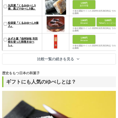
1,500円
丸田屋『くるみゆべし5
楽天市場
個、黒ゴマゆべし5個』
※各社通販サイトの 2025年10月28日時点 での税
込価格
1,663円
3,680円
松栄堂『くるみゆべし8個
Amazon
Yahoo!ショッピング
入』
※各社通販サイトの 2025年10月20日時点 での税
込価格
1,950円
あずさ屋『信州珍味 市田
Amazon
柿を使った柿巻きゆべ
し』
※各社通販サイトの 2025年10月20日時点 での税
込価格
比較一覧の続きを見る
歴史をもつ日本の和菓子
ギフトにも人気のゆべしとは？