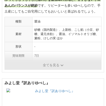
あんのバランスが絶妙
です。リピーターも多いゆべしなので、手
土産にしてもご自宅用にしてもおいしいと喜ばれるでしょう。
種類
醤油
砂糖（国内製造）、上新粉、こし餡（小豆、砂
素材
糖、還元水飴）、醤油、イソマルトオリゴ糖、
澱粉、けしの実 ほか
形状
-
賞味期限
7日
内容量
16個
全てを見る
みよし堂『訳ありゆべし』