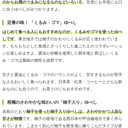
のからお酒のつまみになるものなどいろいろ
。甘党にも辛党にも口
に合うゆべしがみつかりますよ。
定番の味！ 「くるみ・ゴマ」ゆべし
はじめて食べる人にもおすすめなのが、くるみやゴマを使ったゆべ
しです
。東北地方では柚子のかわりにくるみが広く使われていま
す。もちもちとした食感とざっくりした歯ごたえのコラボレーショ
ンが楽しめますよ。醤油と砂糖を使用した餅生地と香ばしいくる
み・ゴマは風味の相性も抜群です。
甘さと醤油とくるみ・ゴマのバランスがよく、甘すぎるものが苦手
な人もおいしく食べられます。日本茶・紅茶・コーヒーとどんな飲
みものにも合うので、お茶うけにもおすすめです。
柑橘のさわやかな味わいの「柚子入り」ゆべし
名前のとおり
柚子を使った柚子入りゆべしは、さわやかかつ上品な
甘さが特徴
です。柚子の産地である西日本や甲信越地方で多く作ら
れています。こまかく刻んだ柚子を餅生地に練りこんだタイプが多