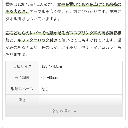
横幅は128.4cmと広いので、
食事を置いても本を広げても余裕の
ある大きさ。
テーブルを広く使いたい方にぴったりです。左右に
タオル掛けもついていますよ。
左右どちらのレバーでも動かせるガススプリング式の高さ調節機
能
と、
キャスターロック付き
で使い心地にもすぐれています。温
かみのあるチェリー色のほか、アイボリーやミディアムカラーも
ありますよ。
天板サイズ
128.4×40cm
高さ調節
63〜95cm
収納スペース
なし
重さ
-
耐荷重
-
全てを見る