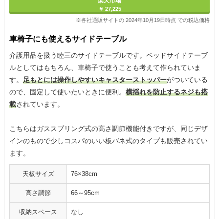
楽天市場
￥ 27,225
※各社通販サイトの 2024年10月19日時点 での税込価格
車椅子にも使えるサイドテーブル
介護用品を扱う睦三のサイドテーブルです。ベッドサイドテーブ
ルとしてはもちろん、車椅子で使うことも考えて作られていま
す。
足もとには操作しやすいキャスターストッパー
がついている
ので、固定して使いたいときに便利。
横揺れを防止するネジも搭
載
されています。
こちらはガススプリング式の高さ調節機能付きですが、同じデザ
インのもので少しコスパのいい板バネ式のタイプも販売されてい
ます。
天板サイズ
76×38cm
高さ調節
66～95cm
収納スペース
なし