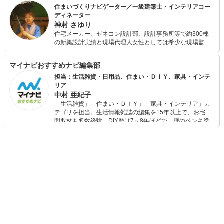
住まいづくりナビゲーター／一級建築士・インテリアコー
ディネーター
神村 さゆり
住宅メーカー、ゼネコン設計部、設計事務所等で約300棟
の新築設計実績と現場代理人女性としては希少な現場監督
経験を生かしリフォーム物件も約70棟手がける。 住宅や暮
らし方、環境整備をテーマに、これまで一般企業研修・公
マイナビおすすめナビ編集部
的機関・学校等にて講師としてこれまで述べ5000人以上を
指導。 整理収納アドバイザー、ルームスタイリスト資格認
担当：生活雑貨・日用品、住まい・ＤＩＹ、家具・インテ
定講師として800名余の資格者を認定。また資格試験対策
リア
として二級建築士やインテリアコーディネーターの受験指
中村 亜紀子
導も行っている。手描き図面やイラストでのプレゼンにも
「生活雑貨」「住まい・ＤＩＹ」「家具・インテリア」カ
定評があり、多くの文具を試してきた。 多趣味が高じて醗
テゴリを担当。生活情報雑誌の編集を15年以上で、お宅訪
酵教室や手抜き家事教室を開催し好評を得ている。 子ども
問取材も多数経験。DIY歴は7～8年ほどで、壁のペンキ塗
３人。A型・獅子座
りや壁紙チェンジなどもチャレンジ済み。初心者でもモノ
選びがしやすい記事をお届けします！