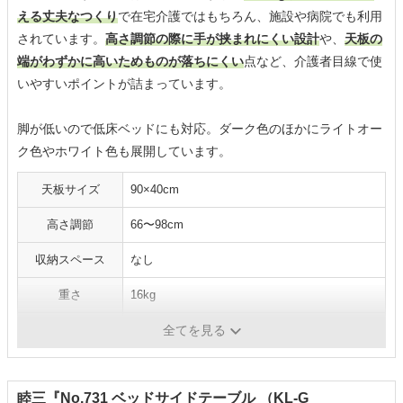
える丈夫なつくり
で在宅介護ではもちろん、施設や病院でも利用
されています。
高さ調節の際に手が挟まれにくい設計
や、
天板の
端がわずかに高いためものが落ちにくい
点など、介護者目線で使
いやすいポイントが詰まっています。
脚が低いので低床ベッドにも対応。ダーク色のほかにライトオー
ク色やホワイト色も展開しています。
天板サイズ
90×40cm
高さ調節
66〜98cm
収納スペース
なし
重さ
16kg
耐荷重
30kg
全てを見る
睦三『No.731 ベッドサイドテーブル （KL-G