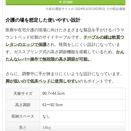
￥ 37,000
※各社通販サイトの 2024年10月19日時点 での税込価格
介護の場を想定した使いやすい設計
医療や在宅介護の現場に向けたさまざまな製品を手がけるパラマ
ウントベッド社製のサイドテーブルです。
テーブルの縁は軟質ウ
レタンのエッジで保護
され、怪我をしにくい設計になっていま
す。ガススプリング式の高さ調節機能を搭載しているため、
かん
たんなレバー操作で無段階の高さ調節が可能。
さらに、調整中に手が挟まりにくいような設計になっています。
脚が低いので低床ベッドに使用しやすい
のもポイントです。
天板サイズ
90.7×44.5cm
高さ調節
61〜92.5cm
収納スペース
なし
重さ
14kg