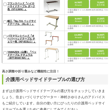
64,780円
73,260円
フランスベッド『ハイロ
Amazon
楽天市場
ーサイドテーブル ダーク
色（ST-136N）』
※各社通販サイトの 2024年10月19日時点 での税
込価格
36,900円
27,225円
睦三『No.731 ベッドサイ
Amazon
楽天市場
ドテーブル （KL-G ）』
※各社通販サイトの 2024年10月19日時点 での税
込価格
114,480円
96,000円
パラマウントベッド『オ
Amazon
楽天市場
ーバーべッドテーブル チ
ェリー色（KF-833LC）』
※各社通販サイトの 2024年10月19日時点 での税
込価格
10,000円
9,999円
YAMAZEN（山善）『ベッ
Amazon
楽天市場
ドテーブル ナチュラル
（BTT-8040 NA）』
※各社通販サイトの 2024年10月19日時点 での税
込価格
高さ調整や折り畳みなど機能性に注目！
介護用ベッドサイドテーブルの選び方
まずは介護用ベッドサイドテーブルの選び方をチェックしていきま
しょう。住まいづくりナビゲーター・神村さゆりさんのアドバイス
もご紹介しています。自分の使い方にぴったりの介護用ベッドサイ
ドテーブルを選ぶために参考にしてみてください。