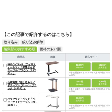
【この記事で紹介するのはこちら】
絞り込み
絞り込み解除
編集部のおすすめ順
価格の安い順
商品名
画像
購入サイト
IRISOHYAMA（アイリス
12,889円
13,211円
オーヤマ）『昇降サイド
Amazon
楽天市場
テーブル ブラウン（SST-
※各社通販サイトの 2024年10月19日時点 での税
95）』
込価格
9,900円
9,900円
山崎実業『差し込みサイ
Amazon
楽天市場
ドテーブル プレーン ブラ
ック（4804）』
※各社通販サイトの 2024年10月19日時点 での税
込価格
37,000円
パラマウントベッド『ベ
楽天市場
ッドサイドテーブル（KF-
1920）』
※各社通販サイトの 2024年10月19日時点 での税
込価格