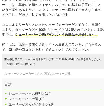
ー）」は、革靴に必須のアイテム。おしゃれの基本は足元から、と
いう言葉があるように、メンズ・レディース問わず社会人なら靴の
見た目にこだわり、長く愛用したいものです。
コロニルやリーガルといったシューズメーカーだけでなく、無印や
ニトリ、ダイソーなどの100均ショップでも販売されています。本記
事では、
シューキーパーの選び方とおすすめ商品を紹介します。
後半には、比較一覧表や通販サイトの最新人気ランキングもあるの
で、売れ筋や口コミとあわせてチェックしてみてください。
本記事はプロモーションが含まれています。2025年12月24日に記事を更新しました
（公開日2020年04月17日）
#レディーススニーカー
#メンズ革靴
#レディース靴
目次
▼
シューキーパーの役割とは？
▼
シューキーパーの選び方
▼
ユーザーが選んだイチオシ5選