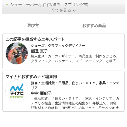
▼
シューキーパーおすすめ8選｜スプリング式
全てを見る
選び方
おすすめ商品
この記事を担当するエキスパート
シューズ、グラフィックデザイナー
能登 恵子
婦人靴メーカーのデザイナー。商品企画、制作をはじめ、
グラフィック、パッケージ、ロゴ、ネーミング、と幅広く
手がける。 プライベートではドラムをしており音楽活動を
通じて、関西を中心に時には海外でもライブを行ってい
る。旅することも大好き。 舞踏家のメキシコ人が夫。 近畿
マイナビおすすめナビ編集部
小売商認定シューフィッター。
担当：生活雑貨・日用品、住まい・ＤＩＹ、家具・インテ
リア
中村 亜紀子
「生活雑貨」「住まい・ＤＩＹ」「家具・インテリア」カ
テゴリを担当。生活情報雑誌の編集を15年以上で、お宅訪
問取材も多数経験。DIY歴は7～8年ほどで、壁のペンキ塗
りや壁紙チェンジなどもチャレンジ済み。初心者でもモノ
選びがしやすい記事をお届けします！