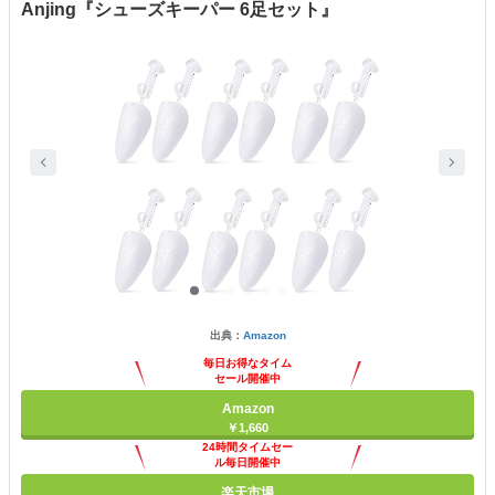
Anjing『シューズキーパー 6足セット』
出典：
Amazon
毎日お得なタイム
セール開催中
Amazon
￥1,660
24時間タイムセー
ル毎日開催中
楽天市場