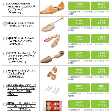
LA CORDONNERIE
17,600円
17,600円
ANGLAISE（コルドヌリ
Amazon
楽天市場
アングレーズ）
※各社通販サイトの 2025年12月16日時点 での税
『EM260S』
込価格
1,430円
1,540円
Sleipnir（スレイプニル）
Amazon
楽天市場
『木製シューキーパー』
※各社通販サイトの 2025年12月16日時点 での税
込価格
7,700円
7,700円
Sleipnir（スレイプニル）
Amazon
楽天市場
『ヨーロピアンモデル
（951003）』
※各社通販サイトの 2025年12月16日時点 での税
込価格
Collonil（コロニル）『ア
4,450円
4,781円
ロマティックシーダー シ
Amazon
楽天市場
ュートゥリー
※各社通販サイトの 2025年12月16日時点 での税
（CN044007）』
込価格
3,960円
5,379円
Sleipnir（スレイプニル）
Amazon
楽天市場
『スタンダード
（951006）』
※各社通販サイトの 2025年12月16日時点 での税
込価格
IRIS OHYAMA（アイリス
1,180円
898円
オーヤマ）『シューズキ
Amazon
楽天市場
ーパー メンズ（SKP-
※各社通販サイトの 2025年12月16日時点 での税
2MV）』
込価格
9,800円
7,040円
REGAL（リーガル）『リ
Amazon
楽天市場
ーガルレッドシダーシュ
ーツリー（TY51）』
※各社通販サイトの 2025年12月16日時点 での税