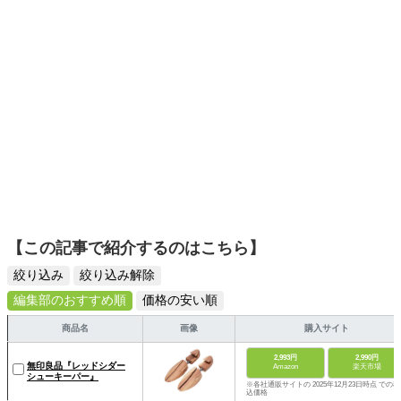
【この記事で紹介するのはこちら】
絞り込み
絞り込み解除
編集部のおすすめ順
価格の安い順
商品名
画像
購入サイト
2,993円
2,990円
無印良品『レッドシダー
Amazon
楽天市場
シューキーパー』
※各社通販サイトの 2025年12月23日時点 での税
込価格