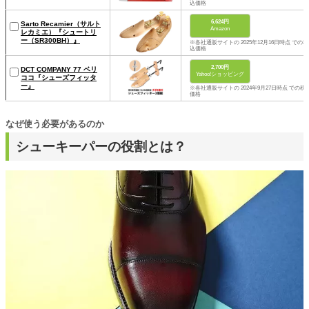
込価格
6,624円
Sarto Recamier（サルト
Amazon
レカミエ）『シュートリ
ー（SR300BH）』
※各社通販サイトの 2025年12月16日時点 での税
込価格
2,700円
DCT COMPANY 77 ベリ
Yahoo!ショッピング
ココ『シューズフィッタ
ー』
※各社通販サイトの 2024年9月27日時点 での税
価格
なぜ使う必要があるのか
シューキーパーの役割とは？