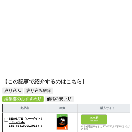
ームを発信していきます！
【この記事で紹介するのはこちら】
絞り込み
絞り込み解除
編集部のおすすめ順
価格の安い順
商品名
画像
購入サイト
18,880円
SEAGATE（シーゲイト）
Amazon
『FireCuda
1TB（ST1000LX015）』
※各社通販サイトの 2024年10月06日時点 での税
込価格