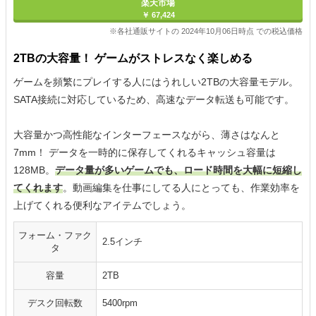
楽天市場
￥ 67,424
※各社通販サイトの 2024年10月06日時点 での税込価格
2TBの大容量！ ゲームがストレスなく楽しめる
ゲームを頻繁にプレイする人にはうれしい2TBの大容量モデル。
SATA接続に対応しているため、高速なデータ転送も可能です。
大容量かつ高性能なインターフェースながら、薄さはなんと
7mm！ データを一時的に保存してくれるキャッシュ容量は
128MB。
データ量が多いゲームでも、ロード時間を大幅に短縮し
てくれます
。動画編集を仕事にしてる人にとっても、作業効率を
上げてくれる便利なアイテムでしょう。
フォーム・ファク
2.5インチ
タ
容量
2TB
デスク回転数
5400rpm