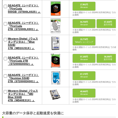
17,861円
SEAGATE（シーゲイト）
Amazon
『FireCuda
500GB（ST500LX025）』
※各社通販サイトの 2024年10月06日時点 での税
込価格
34,703円
67,424円
SEAGATE（シーゲイト）
Amazon
楽天市場
『FireCuda
2TB（ST2000LX001）』
※各社通販サイトの 2024年10月06日時点 での税
込価格
Western Digital（ウェス
19,774円
タンデジタル）『Blue
Yahoo!ショッピング
SSHD
※各社通販サイトの 2024年10月8日時点 での税
1TB（WD10J31X）』
価格
57,183円
36,530円
SEAGATE（シーゲイト）
Amazon
楽天市場
『FireCuda 2TB
（ST2000DX002）』
※各社通販サイトの 2024年10月06日時点 での税
込価格
67,173円
SEAGATE（シーゲイト）
Amazon
『Desktop SSHD
2TB（ST2000DX001）』
※各社通販サイトの 2024年10月06日時点 での税
込価格
Western Digital（ウェス
48,660円
タンデジタル）『WD
Amazon
Blue SSHD
※各社通販サイトの 2024年10月06日時点 での税
4TB（WD40E31X）』
込価格
大容量のデータ保存と起動速度を快適に