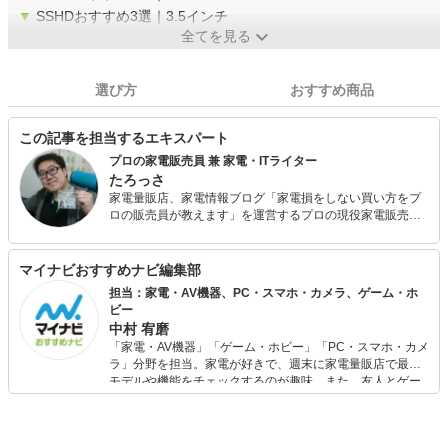
▼
SSHDおすすめ3選｜3.5インチ
全てを見る
選び方
おすすめ商品
この記事を担当するエキスパート
プロの家電販売員 兼 家電・ITライター
たろっさ
家電量販店、家電情報ブログ「家電損をしない買い方をプ
ロの販売員が教えます」を運営するプロの現役家電販売
員。 学生時代から家電に対する並々ならぬ興味を持ち、ア
ルバイトを経てそのまま家電量販店の道へと進んで15年
弱。 個人で年間2億円を売り上げ、数々の法人内コンテス
マイナビおすすめナビ編集部
ト等で表彰された経験を持っています。 家電アドバイザー
担当：家電・AV機器、PC・スマホ・カメラ、ゲーム・ホ
の資格を有し、家電と名の付く物全てに精通しています。
ビー
家電で分からないことはありません。 現在は家電ライター
中村 宥磨
の業務も通して「全ての人が平等に良い家電に巡り会える
「家電・AV機器」「ゲーム・ホビー」「PC・スマホ・カメ
機会の提供」に尽力しています。
ラ」分野を担当。家電が好きで、週末に家電量販店で最新
モデルや機能をチェックするのが趣味。また、友人とゲー
ムを楽しみながら、新作タイトルやイベント情報もいち早
くキャッチ。記事を通して、生活の質を底上げしてくれる
スタイリッシュで使いやすい家電や、みんなで楽しめるゲ