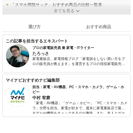
▼
「スマホ用指サック」おすすめ商品の比較一覧表
全てを見る
選び方
おすすめ商品
この記事を担当するエキスパート
プロの家電販売員 兼 家電・ITライター
たろっさ
家電量販店、家電情報ブログ「家電損をしない買い方をプ
ロの販売員が教えます」を運営するプロの現役家電販売
員。 学生時代から家電に対する並々ならぬ興味を持ち、ア
ルバイトを経てそのまま家電量販店の道へと進んで15年
弱。 個人で年間2億円を売り上げ、数々の法人内コンテス
マイナビおすすめナビ編集部
ト等で表彰された経験を持っています。 家電アドバイザー
担当：家電・AV機器、PC・スマホ・カメラ、ゲーム・ホ
の資格を有し、家電と名の付く物全てに精通しています。
ビー
家電で分からないことはありません。 現在は家電ライター
中村 宥磨
の業務も通して「全ての人が平等に良い家電に巡り会える
「家電・AV機器」「ゲーム・ホビー」「PC・スマホ・カメ
機会の提供」に尽力しています。
ラ」分野を担当。家電が好きで、週末に家電量販店で最新
モデルや機能をチェックするのが趣味。また、友人とゲー
ムを楽しみながら、新作タイトルやイベント情報もいち早
くキャッチ。記事を通して、生活の質を底上げしてくれる
スタイリッシュで使いやすい家電や、みんなで楽しめるゲ