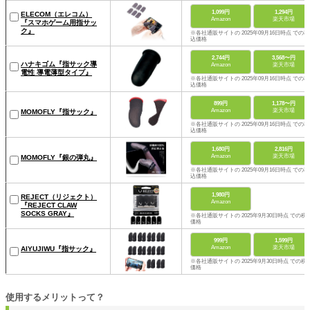
1,099円
1,294円
ELECOM（エレコム）
Amazon
楽天市場
『スマホゲーム用指サッ
ク』
※各社通販サイトの 2025年09月16日時点 での税
込価格
2,744円
3,568〜円
ハナキゴム『指サック導
Amazon
楽天市場
電性 導電薄型タイプ』
※各社通販サイトの 2025年09月16日時点 での税
込価格
899円
1,178〜円
Amazon
楽天市場
MOMOFLY『指サック』
※各社通販サイトの 2025年09月16日時点 での税
込価格
1,680円
2,816円
Amazon
楽天市場
MOMOFLY『銀の弾丸』
※各社通販サイトの 2025年09月16日時点 での税
込価格
1,980円
REJECT（リジェクト）
Amazon
『REJECT CLAW
SOCKS GRAY』
※各社通販サイトの 2025年9月30日時点 での税
価格
999円
1,599円
Amazon
楽天市場
AIYUJIWU『指サック』
※各社通販サイトの 2025年9月30日時点 での税
価格
使用するメリットって？