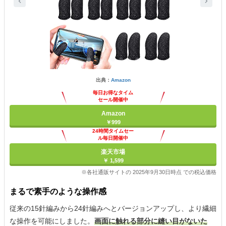
出典：
Amazon
毎日お得なタイム
セール開催中
Amazon
￥999
24時間タイムセー
ル毎日開催中
楽天市場
￥ 1,599
※各社通販サイトの 2025年9月30日時点 での税込価格
まるで素手のような操作感
従来の15針編みから24針編みへとバージョンアップし、より繊細
な操作を可能にしました。
画面に触れる部分に縫い目がないた