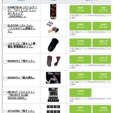
GAMETECH（ゲームテッ
660円
726円
ク）『ゲーミング フィン
Amazon
楽天市場
ガーキャップ
※各社通販サイトの 2025年09月16日時点 での税
（SGF2063）』
込価格
1,099円
1,294円
ELECOM（エレコム）
Amazon
楽天市場
『スマホゲーム用指サッ
ク』
※各社通販サイトの 2025年09月16日時点 での税
込価格
2,744円
3,568〜円
ハナキゴム『指サック導
Amazon
楽天市場
電性 導電薄型タイプ』
※各社通販サイトの 2025年09月16日時点 での税
込価格
899円
1,178〜円
Amazon
楽天市場
MOMOFLY『指サック』
※各社通販サイトの 2025年09月16日時点 での税
込価格
1,680円
2,816円
Amazon
楽天市場
MOMOFLY『銀の弾丸』
※各社通販サイトの 2025年09月16日時点 での税
込価格
1,980円
REJECT（リジェクト）
Amazon
『REJECT CLAW
SOCKS GRAY』
※各社通販サイトの 2025年9月30日時点 での税
価格
999円
1,599円
Amazon
楽天市場
AIYUJIWU『指サック』