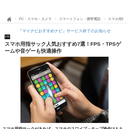
PC・スマホ・カメラ
スマートフォン・携帯電話
スマホ用指サ
『マイナビおすすめナビ』サービス終了のお知らせ
PR
スマホ用指サック人気おすすめ7選！FPS・TPSゲ
ームや音ゲーも快適操作
スマホ用指サックがあれば、スマホのスワイプ・タップ操作はもち