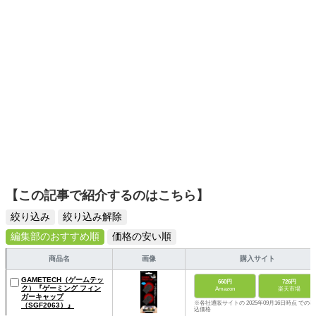
ームを発信していきます！
【この記事で紹介するのはこちら】
絞り込み
絞り込み解除
編集部のおすすめ順
価格の安い順
商品名
画像
購入サイト
GAMETECH（ゲームテッ
660円
726円
ク）『ゲーミング フィン
Amazon
楽天市場
ガーキャップ
※各社通販サイトの 2025年09月16日時点 での税
（SGF2063）』
込価格