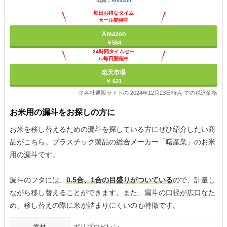
出典：
Amazon
毎日お得なタイム
セール開催中
Amazon
￥564
24時間タイムセー
ル毎日開催中
楽天市場
￥ 621
※各社通販サイトの 2024年12月23日時点 での税込価格
お米用の漏斗をお探しの方に
お米を移し替えるための漏斗を探している方にぜひ紹介したい商
品がこちら。プラスチック製品の総合メーカー「曙産業」のお米
用の漏斗です。
漏斗のフタには、
0.5合、1合の目盛りがついている
ので、計量し
ながら移し替えることができます。また、漏斗の口径が広口なた
め、移し替えの際に米が詰まりにくいのも特徴です。
素材
ポリプロピレン