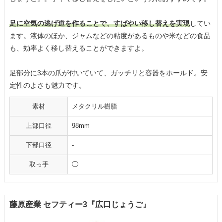
足に空気の逃げ道を作ることで、すばやい移し替えを実現
してい
ます。液体のほか、ジャムなどの粘度があるものや米などの食品
も、効率よく移し替えることができますよ。
足部分に3本の爪が付いていて、ガッチリと容器をホールド。安
定性のよさも魅力です。
素材
メタクリル樹脂
上部口径
98mm
下部口径
-
取っ手
◯
藤原産業 セフティー3『広口じょうご』