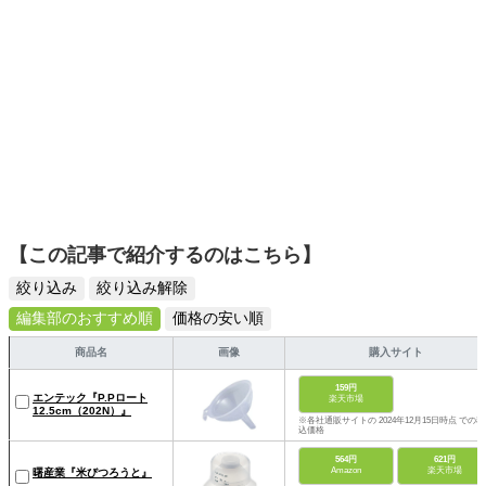
【この記事で紹介するのはこちら】
絞り込み
絞り込み解除
編集部のおすすめ順
価格の安い順
商品名
画像
購入サイト
159円
エンテック『P.Pロート
楽天市場
12.5cm（202N）』
※各社通販サイトの 2024年12月15日時点 での税
込価格
564円
621円
Amazon
楽天市場
曙産業『米びつろうと』