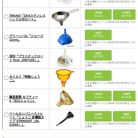
※各社通販サイトの 2024年12月23日時点 での税
込価格
1,024円
1,570円
TAKAGI『18-8ステンレス
Amazon
楽天市場
ハンドル付ロート』
※各社通販サイトの 2024年12月15日時点 での税
込価格
132円
グリーンパル『ジョーゴ
楽天市場
12cm』
※各社通販サイトの 2024年12月15日時点 での税
込価格
200円
貝印『プラスチックロー
楽天市場
ト 9cm（DH7118）』
※各社通販サイトの 2024年12月15日時点 での税
込価格
314円
セイエイ『特急じょう
Amazon
ご』
※各社通販サイトの 2024年12月15日時点 での税
込価格
1,851円
1,948円
藤原産業 セフティー
Amazon
楽天市場
3『広口じょうご』
※各社通販サイトの 2024年12月15日時点 での税
込価格
ツールカンパニーストレ
1,000円
300円
ート『じょうご 多機能タ
Amazon
楽天市場
イプ STRAIGHT（36-
※各社通販サイトの 2024年12月23日時点 での税
21645）』
込価格