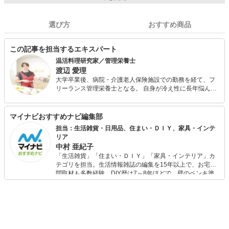
選び方
おすすめ商品
この記事を担当するエキスパート
温活料理研究家／管理栄養士
渡辺 愛理
大学卒業後、病院・介護老人保険施設での勤務を経て、フ
リーランス管理栄養士となる。 自身が冷え性に長年悩んで
きた経験から、冷え性に悩む方への食事カウンセリングや
料理教室講師をメインに、その他レシピ開発やコラム執
筆、栄養士さん向けWebライター講座を行っている。
マイナビおすすめナビ編集部
担当：生活雑貨・日用品、住まい・ＤＩＹ、家具・インテ
リア
中村 亜紀子
「生活雑貨」「住まい・ＤＩＹ」「家具・インテリア」カ
テゴリを担当。生活情報雑誌の編集を15年以上で、お宅訪
問取材も多数経験。DIY歴は7～8年ほどで、壁のペンキ塗
りや壁紙チェンジなどもチャレンジ済み。初心者でもモノ
選びがしやすい記事をお届けします！