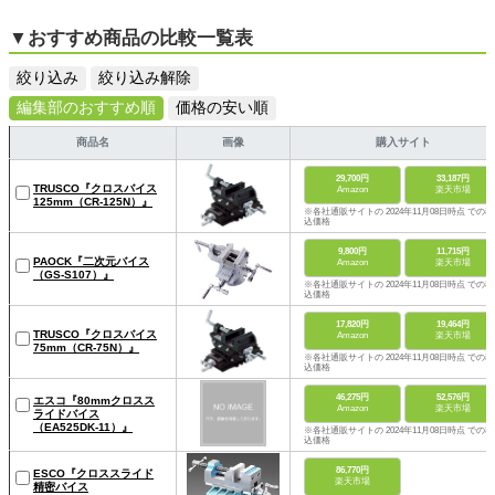
▼おすすめ商品の比較一覧表
絞り込み
絞り込み解除
編集部のおすすめ順
価格の安い順
商品名
画像
購入サイト
29,700円
33,187円
TRUSCO『クロスバイス
Amazon
楽天市場
125mm（CR-125N）』
※各社通販サイトの 2024年11月08日時点 での税
込価格
9,800円
11,715円
PAOCK『二次元バイス
Amazon
楽天市場
（GS-S107）』
※各社通販サイトの 2024年11月08日時点 での税
込価格
17,820円
19,464円
TRUSCO『クロスバイス
Amazon
楽天市場
75mm（CR-75N）』
※各社通販サイトの 2024年11月08日時点 での税
込価格
46,275円
52,576円
エスコ『80mmクロスス
Amazon
楽天市場
ライドバイス
（EA525DK-11）』
※各社通販サイトの 2024年11月08日時点 での税
込価格
86,770円
ESCO『クロススライド
楽天市場
精密バイス