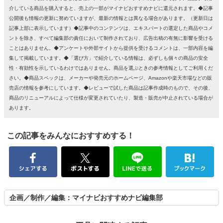
介している商品を購入すると、売上の一部がマイナビおすすめナビに還元されます。◆記事
公開後も情報の更新に努めていますが、最新の情報とは異なる場合があります。（更新日は
記事上部に表示しています）◆記事中のコンテンツは、エキスパートの選定した商品やコメ
ントを除き、すべて編集部の責任において制作されており、広告出稿の有無に影響を受ける
ことはありません。◆アンケートや外部サイトから提供を受けるコメントは、一部内容を編
集して掲載しています。◆「選び方」で紹介している情報は、必ずしも個々の商品の安全
性・有効性を示しているわけではありません。商品を選ぶときの参考情報としてご利用くだ
さい。◆商品スペックは、メーカーや発売元のホームページ、Amazonや楽天市場などの販
売店の情報を参考にしています。◆レビューで試した商品は記事作成時のもので、その後、
商品のリニューアルによって仕様が変更されていたり、製造・販売が中止されている場合が
あります。
この記事をみんなにおすすめする！
企画／制作／編集：マイナビおすすめナビ編集部