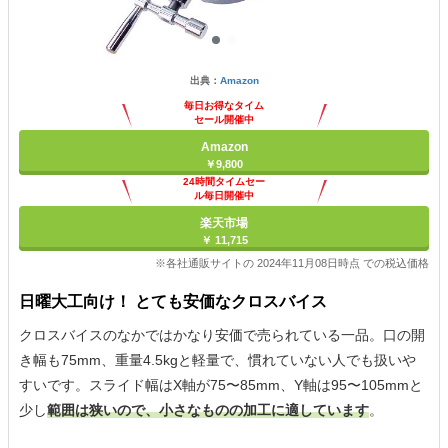
出典：
Amazon
毎日お得なタイム
セール開催中
Amazon
￥9,800
24時間タイムセー
ル毎日開催中
楽天市場
￥ 11,715
※各社通販サイトの 2024年11月08日時点 での税込価格
日曜大工向け！ とても安価なクロスバイス
クロスバイスのなかではかなり安価で売られている一品。口の開
き幅も75mm、重量4.5kgと軽量で、慣れていない人でも扱いや
すいです。スライド幅はX軸が75〜85mm、Y軸は95〜105mmと
少し
範囲は狭いので、小さなものの加工に適しています
。