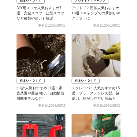
住まい・ＤＩＹ
アウトドア・キャンプ
DIY用スコヤ人気おすすめ7
アウトドア用斧人気おすすめ
選！完全スコヤ・止型スコヤ
15選！キャンプでの薪割りや
など種類や違いも解説
クラフトに
更新日:2026/06/25
更新日:2026/06/25
住まい・ＤＩＹ
住まい・ＤＩＹ
pH計人気おすすめ11選！家
スクレーパー人気おすすめ15
庭菜園や農業向け、自動構成
選！プラ・ステンレス製、超
機能モデルなど
硬刃、剥がしやすい商品も
更新日:2026/06/25
更新日:2026/06/25