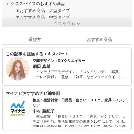
▼
クロスバイスのおすすめ商品
▼おすすめ商品｜大型タイプ
▼おすすめ商品｜中型タイプ
全てを見る
選び方
おすすめ商品
この記事を担当するエキスパート
空間デザイン・DIYクリエイター
網田 真希
「インテリア空間デザイン」「スタイリング」「写真」
「テレビ撮影」「監修」「執筆」などフリースタイルにて
幅広く活動中。 予算100万円で自身が住む自宅をフルリノ
ベーション、古材、流木などを使った家具作りが話題とな
り、様々なメディアにて取り上げられている。 幼少期から
マイナビおすすめナビ編集部
物作りが好きで、何でもまず作ってみる、やってみる精
担当：生活雑貨・日用品、住まい・ＤＩＹ、家具・インテ
神、そんな好きが高じて、趣味から現在のお仕事に発展。
リア
中村 亜紀子
「生活雑貨」「住まい・ＤＩＹ」「家具・インテリア」カ
テゴリを担当。生活情報雑誌の編集を15年以上で、お宅訪
問取材も多数経験。DIY歴は7～8年ほどで、壁のペンキ塗
りや壁紙チェンジなどもチャレンジ済み。初心者でもモノ