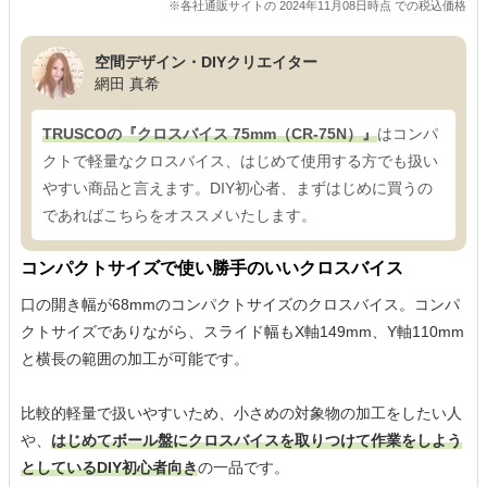
※各社通販サイトの 2024年11月08日時点 での税込価格
空間デザイン・DIYクリエイター
網田 真希
TRUSCOの『クロスバイス 75mm（CR-75N）』
はコンパ
クトで軽量なクロスバイス、はじめて使用する方でも扱い
やすい商品と言えます。DIY初心者、まずはじめに買うの
であればこちらをオススメいたします。
コンパクトサイズで使い勝手のいいクロスバイス
口の開き幅が68mmのコンパクトサイズのクロスバイス。コンパ
クトサイズでありながら、スライド幅もX軸149mm、Y軸110mm
と横長の範囲の加工が可能です。
比較的軽量で扱いやすいため、小さめの対象物の加工をしたい人
や、
はじめてボール盤にクロスバイスを取りつけて作業をしよう
としているDIY初心者向き
の一品です。