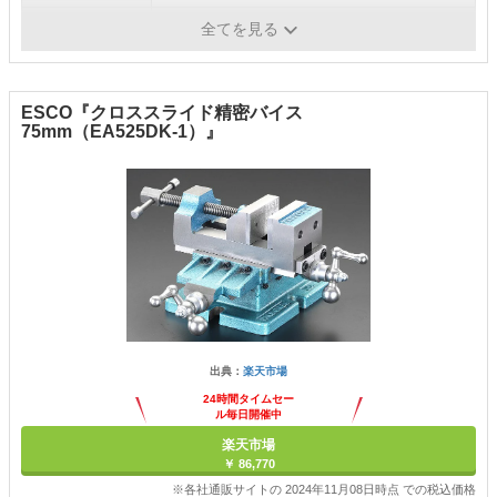
質量
8.1kg
全てを見る
ESCO『クロススライド精密バイス
75mm（EA525DK-1）』
出典：
楽天市場
24時間タイムセー
ル毎日開催中
楽天市場
￥ 86,770
※各社通販サイトの 2024年11月08日時点 での税込価格