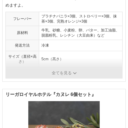
めますよ。
プラチナバニラ×3個、ストロベリー×3個、抹
フレーバー
茶×3個、完熟オレンジ×3個
牛乳、砂糖、小麦粉、卵、バター、加工油脂、
原材料
脱脂粉乳、レシチン（大豆由来）など
発送方法
冷凍
サイズ（直径×高
5cm（高さ）
さ）
賞味期限
冷凍：60日、解凍後冷暗所：4日
全てを見る
リーガロイヤルホテル『カヌレ 6個セット』