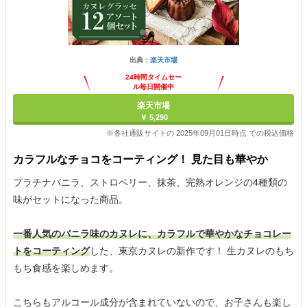
出典：
楽天市場
24時間タイムセー
ル毎日開催中
楽天市場
￥ 5,290
※各社通販サイトの 2025年09月01日時点 での税込価格
カラフルなチョコをコーティング！ 見た目も華やか
プラチナバニラ、ストロベリー、抹茶、完熟オレンジの4種類の
味がセットになった商品。
一番人気のバニラ味のカヌレに、カラフルで華やかなチョコレー
トをコーティング
した、東京カヌレの新作です！ 生カヌレのもち
もち食感を楽しめます。
こちらもアルコール成分が含まれていないので、お子さんも楽し