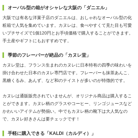
オーバル型の箱がオシャレな大阪の「ダニエル」
大阪では有名な洋菓子店のダニエルは、おしゃれなオーバル型の化
粧箱で人気を集めています。カヌレは、食べやすくて見た目も可愛
いプチサイズで1個120円とお手頃価格で購入することができます。
手土産やギフトにもおすすめです。
季節のフレーバーが絶品の「カヌレ堂」
カヌレ堂は、フランス生まれのカヌレに日本特有の四季の味わいを
掛け合わせた日本のカヌレ専門店です。フレーバーも抹茶あんこ、
黒糖くるみ、あんず、など和のテイストが多いのが特徴的です。
カヌレは通販販売されていませんが、オリジナル商品は購入するこ
とができます。カヌレ柄のグラスやコーヒー、リンゴジュースなど
かわいいアイテムが勢揃い。中でもカヌレ柄の靴下は大人気なの
で、カヌレ好きさんは要チェックです！
手軽に購入できる「KALDI（カルディ）」