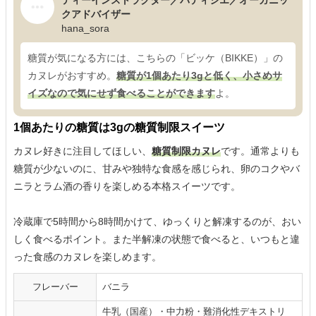
ティーインストラクター／パティシエ／オーガニッ
クアドバイザー
hana_sora
糖質が気になる方には、こちらの「ビッケ（BIKKE）」の
カヌレがおすすめ。
糖質が1個あたり3gと低く、小さめサ
イズなので気にせず食べることができます
よ。
1個あたりの糖質は3gの糖質制限スイーツ
カヌレ好きに注目してほしい、
糖質制限カヌレ
です。通常よりも
糖質が少ないのに、甘みや独特な食感を感じられ、卵のコクやバ
ニラとラム酒の香りを楽しめる本格スイーツです。
冷蔵庫で5時間から8時間かけて、ゆっくりと解凍するのが、おい
しく食べるポイント。また半解凍の状態で食べると、いつもと違
った食感のカヌレを楽しめます。
フレーバー
バニラ
牛乳（国産）・中力粉・難消化性デキストリ