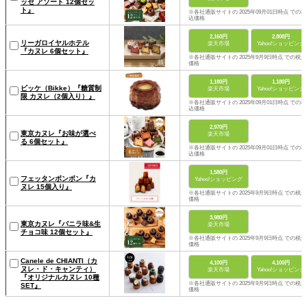
ッセ アソート 12個セッ
ト』
※各社通販サイトの 2025年09月01日時点 での税
込価格
2,160円
2,808円
リーガロイヤルホテル
楽天市場
Yahoo!ショッピング
『カヌレ 6個セット』
※各社通販サイトの 2025年9月9日時点 での税込
価格
1,180円
1,180円
ビッケ（Bikke）『糖質制
楽天市場
Yahoo!ショッピング
限 カヌレ（2個入り）』
※各社通販サイトの 2025年09月01日時点 での税
込価格
2,970円
東京カヌレ『お味が選べ
楽天市場
る 6個セット』
※各社通販サイトの 2025年09月01日時点 での税
込価格
1,580円
フェッタンボンボン『カ
Yahoo!ショッピング
ヌレ 15個入り』
※各社通販サイトの 2025年9月9日時点 での税込
価格
3,980円
東京カヌレ『バニラ味&生
楽天市場
チョコ味 12個セット』
※各社通販サイトの 2025年9月9日時点 での税込
価格
Canele de CHIANTI（カ
4,100円
4,100円
ヌレ・ド・キャンティ）
楽天市場
Yahoo!ショッピング
『オリジナルカヌレ 10種
※各社通販サイトの 2025年9月9日時点 での税込
SET』
価格