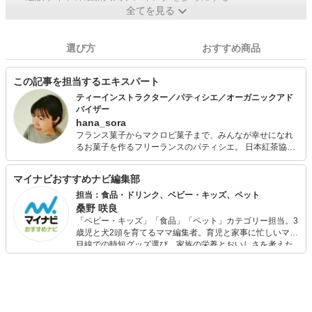
全てを見る
選び方
おすすめ商品
この記事を担当するエキスパート
ティーインストラクター／パティシエ／オーガニックアド
バイザー
hana_sora
フランス菓子からマクロビ菓子まで、みんなが幸せになれ
るお菓子を作るフリーランスのパティシエ。 日本紅茶協会
認定ティーインストラクターとして紅茶の講師活動もして
います。 お菓子の美味しさや紅茶の奥深さを伝えるべく、
マイナビおすすめナビ編集部
ライターとして活躍中。 一児のママでもあり、オーガニッ
ク食品にも精通しています。
担当：食品・ドリンク、ベビー・キッズ、ペット
桑野 咲良
「ベビー・キッズ」「食品」「ペット」カテゴリー担当。3
歳児と犬2頭を育てるママ編集者。育児と家事に忙しいママ
目線での時短グッズ選び、家族の栄養とおいしさを考えた
食品選び、束の間のリラックスタイムを楽しむためのスイ
ーツ選びに自信あり。鋭い目線で商品を見極め、少しでも
日々の生活が豊かになるものを紹介します。