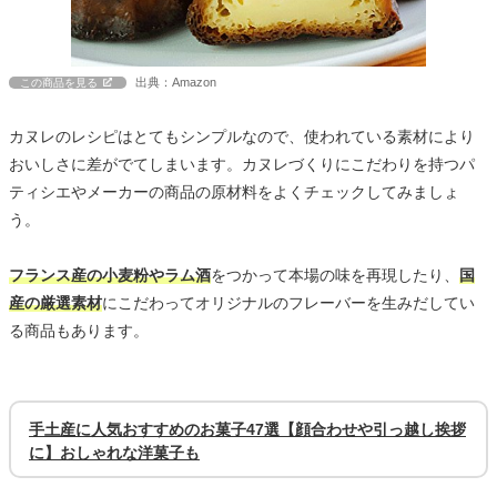
出典：Amazon
この商品を見る
カヌレのレシピはとてもシンプルなので、使われている素材により
おいしさに差がでてしまいます。カヌレづくりにこだわりを持つパ
ティシエやメーカーの商品の原材料をよくチェックしてみましょ
う。
フランス産の小麦粉やラム酒
をつかって本場の味を再現したり、
国
産の厳選素材
にこだわってオリジナルのフレーバーを生みだしてい
る商品もあります。
手土産に人気おすすめのお菓子47選【顔合わせや引っ越し挨拶
に】おしゃれな洋菓子も