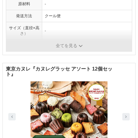
原材料
-
発送方法
クール便
サイズ（直径×高
-
さ）
賞味期限
発送日を含めて5日
全てを見る
東京カヌレ『カヌレグラッセ アソート 12個セッ
ト』