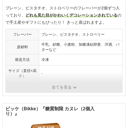
プレーン、ピスタチオ、ストロベリーのフレーバーが2個ずつ入
っており、
どれも見た目がかわいくデコレーションされている
の
で手土産やギフトにもぴったり！ きっと喜ばれますよ。
フレーバー
プレーン、ピスタチオ、ストロベリー
牛乳、砂糖、小麦粉、加糖凍結卵黄、洋酒、バ
原材料
ターなど
発送方法
冷凍
サイズ（直径×高
-
さ）
賞味期限
出荷日より30日
全てを見る
ビッケ（Bikke）『糖質制限 カヌレ（2個入
り）』