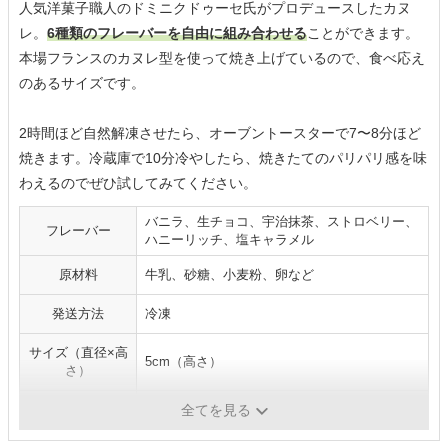
人気洋菓子職人のドミニクドゥーセ氏がプロデュースしたカヌ
レ。
6種類のフレーバーを自由に組み合わせる
ことができます。
本場フランスのカヌレ型を使って焼き上げているので、食べ応え
のあるサイズです。
2時間ほど自然解凍させたら、オーブントースターで7〜8分ほど
焼きます。冷蔵庫で10分冷やしたら、焼きたてのパリパリ感を味
わえるのでぜひ試してみてください。
バニラ、生チョコ、宇治抹茶、ストロベリー、
フレーバー
ハニーリッチ、塩キャラメル
原材料
牛乳、砂糖、小麦粉、卵など
発送方法
冷凍
サイズ（直径×高
5cm（高さ）
さ）
賞味期限
冷凍：60日、解凍後冷暗所：4日
全てを見る