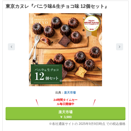
東京カヌレ『バニラ味&生チョコ味 12個セット』
出典：
楽天市場
24時間タイムセー
ル毎日開催中
楽天市場
￥ 3,980
※各社通販サイトの 2025年9月9日時点 での税込価格