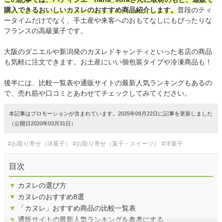
購入できるおいしいカヌレのおすすめ商品紹介します。
普段のティ
ータイムだけでなく、手土産や来客へのおもてなしにもぴったりな
フランスの高級菓子です。
大阪のダニエルや新潟発のカヌレドキャンティといった名店の商品
も気軽に注文できます。お土産にいい個包装タイプや冷凍商品も！
後半には、比較一覧表や通販サイトの最新人気ランキングもあるの
で、売れ筋や口コミとあわせてチェックしてみてください。
本記事はプロモーションが含まれています。2025年09月22日に記事を更新しました
（公開日2020年03月31日）
#お取り寄せ（洋菓子）
#お取り寄せ（菓子・スイーツ）
#洋菓子
目次
▼
カヌレの選び方
▼
カヌレのおすすめ8選
▼
「カヌレ」おすすめ商品の比較一覧表
▼
通販サイトの最新人気ランキングを参考にする