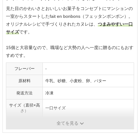
見た目のかわいさとおいしいお菓子をコンセプトにマンションの
一室からスタートしたfait en bonbons（フェッタンボンボン）。
オリジナルレシピで手づくりされたカヌレは、
つまみやすい一口
サイズ
です。
15個と大容量なので、職場など大勢の人へ一度に贈るのにもおす
すめです。
フレーバー
-
原材料
牛乳、砂糖、小麦粉、卵、バター
発送方法
冷凍
サイズ（直径×高
一口サイズ
さ）
賞味期限
冷凍：14日、解凍後冷暗所：3日
全てを見る