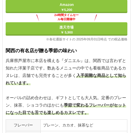
Amazon
￥5,200
24時間タイムセー
ル毎日開催中
楽天市場
￥ 5,900
※各社通販サイトの 2025年09月01日時点 での税込価格
関西の有名店が贈る季節の味わい
兵庫県芦屋市に本店を構える『ダニエル』は、関西では言わずと
知れた洋菓子店です。数あるメニューの中でも看板商品であるカ
ヌレは、店舗でも完売することが多く
入手困難な商品として知ら
れています。
オーバルの詰め合わせは、ギフトとしても大人気。定番のプレー
ン、抹茶、ショコラのほかにも
季節で変わるフレーバーがセット
になった目でも舌でも楽しめるカヌレです。
フレーバー
プレーン、カカオ、抹茶など