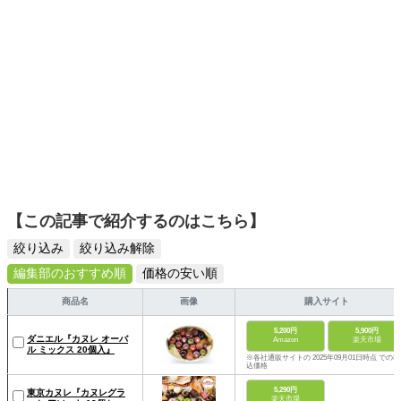
【この記事で紹介するのはこちら】
絞り込み
絞り込み解除
編集部のおすすめ順
価格の安い順
商品名
画像
購入サイト
5,200円
5,900円
ダニエル『カヌレ オーバ
Amazon
楽天市場
ル ミックス 20個入』
※各社通販サイトの 2025年09月01日時点 での税
込価格
5,290円
東京カヌレ『カヌレグラ
楽天市場