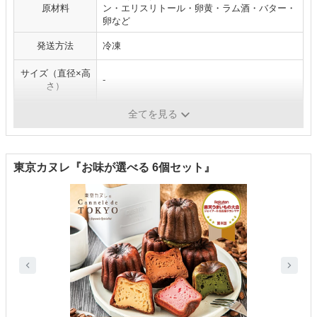
原材料
ン・エリスリトール・卵黄・ラム酒・バター・
卵など
発送方法
冷凍
サイズ（直径×高
-
さ）
賞味期限
冷凍：120日
全てを見る
東京カヌレ『お味が選べる 6個セット』