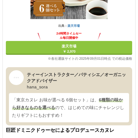
出典：
楽天市場
24時間タイムセー
ル毎日開催中
楽天市場
￥ 2,970
※各社通販サイトの 2025年09月01日時点 での税込価格
ティーインストラクター／パティシエ／オーガニッ
クアドバイザー
hana_sora
「東京カヌレ お味が選べる 6個セット」は、
6種類の味か
ら好きなものを選べる
ので、はじめての味にチャレンジし
たりギフトにもおすすめ！
巨匠ドミニクドゥーセによるプロデュースカヌレ